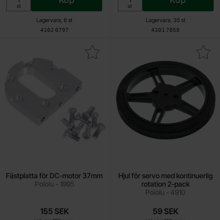
Enhet:
Enhet:
st
st
Lagervara, 6 st
Lagervara, 35 st
Art. nr
Art. nr
4102
0797
4101
7858
Makera fästplatta för DC-motor 37mm som favorit
Makera hjul för servo med kontinuerli
Fästplatta för DC-motor 37mm
Hjul för servo med kontinuerlig
Pololu - 1995
rotation 2-pack
Pololu - 4910
155 SEK
59 SEK