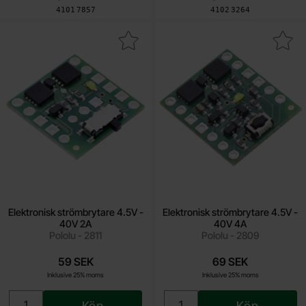
Art. nr
Art. nr
4101
7857
4102
3264
kera elektronisk strömbrytare 4.5V - 40V 2A som favorit
Makera elektronisk strömbrytare 4
Elektronisk strömbrytare 4.5V -
Elektronisk strömbrytare 4.5V -
40V 2A
40V 4A
Pololu - 2811
Pololu - 2809
59 SEK
69 SEK
Inklusive 25% moms
Inklusive 25% moms
Köp
Köp