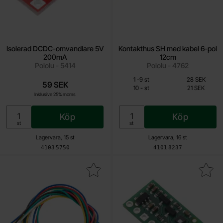
Isolerad DCDC-omvandlare 5V
Kontakthus SH med kabel 6-pol
200mA
12cm
Pololu - 5414
Pololu - 4762
Från
Mängdrabatt
Antal
Pris /st
till
1
-
9
st
28 SEK
59 SEK
21 SEK
till
10
-
st
21 SEK
Inklusive 25% moms
Inklusive 25% moms
Köp
Köp
Enhet:
Enhet:
st
st
Lagervara, 15 st
Lagervara, 16 st
Art. nr
Art. nr
4103
5750
4101
8237
akera kontakthus SH med kabel 6-pol 30cm som favorit
Makera lPS22 Lufttryckssensor /