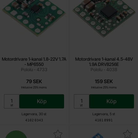
Motordrivare 1-kanal 1.8-22V 1.7A
Motordrivare 1-kanal 4.5-48V
- MP6550
1.9A DRV8256E
Pololu - 4733
Pololu - 4038
79 SEK
159 SEK
Inklusive 25% moms
Inklusive 25% moms
Köp
Köp
Enhet:
Enhet:
st
st
Lagervara, 30 st
Lagervara, 5 st
Art. nr
Art. nr
4102
0343
4101
8991
ra motordrivare 1-kanal 5.5-24V 12A VNH5019 som favorit
Ny
Makera motordrivare för borstlösa motor