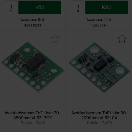
Köp
Köp
Enhet:
Enhet:
st
st
Lagervara, 18 st
Lagervara, 44 st
Art. nr
Art. nr
4101
8233
4101
8894
 avståndssensor ToF Lidar 20-3500mm VL53L7CX som favorit
Makera avståndssensor ToF Lidar 30
Avståndssensor ToF Lidar 20-
Avståndssensor ToF Lidar 30-
3500mm VL53L7CX
2000mm VL53L0X
Pololu - 3418
Pololu - 2490