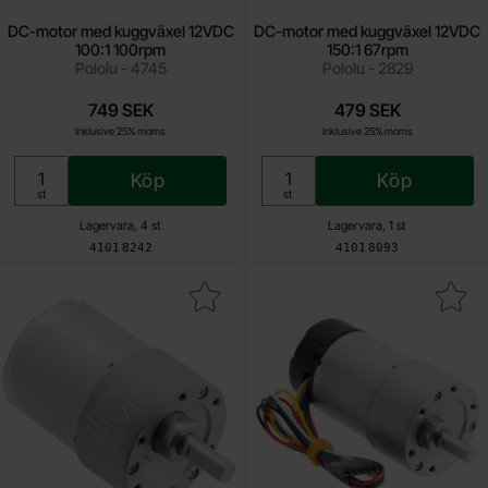
DC-motor med kuggväxel 12VDC
DC-motor med kuggväxel 12VDC
100:1 100rpm
150:1 67rpm
Pololu - 4745
Pololu - 2829
749 SEK
479 SEK
Inklusive 25% moms
Inklusive 25% moms
Köp
Köp
Enhet:
Enhet:
st
st
Lagervara, 4 st
Lagervara, 1 st
Art. nr
Art. nr
4101
8242
4101
8093
a dC-motor med kuggväxel 12VDC 19:1 530rpm som favorit
Makera dC-motor med kuggväxel 12VDC 30: