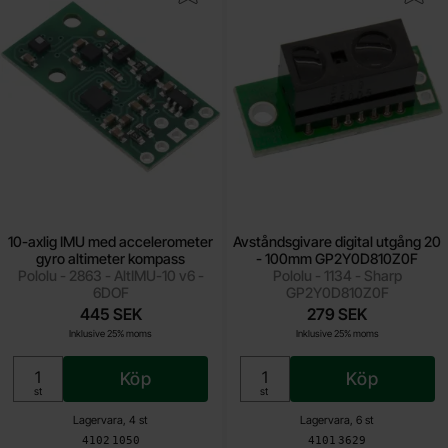
10-axlig IMU med accelerometer
Avståndsgivare digital utgång 20
gyro altimeter kompass
- 100mm GP2Y0D810Z0F
Pololu - 2863 - AltIMU-10 v6 -
Pololu - 1134 - Sharp
6DOF
GP2Y0D810Z0F
445 SEK
279 SEK
Inklusive 25% moms
Inklusive 25% moms
Köp
Köp
Enhet:
Enhet:
st
st
Lagervara, 4 st
Lagervara, 6 st
Art. nr
Art. nr
4102
1050
4101
3629