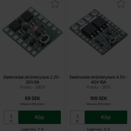
kera elektronisk strömbrytare 2.2V - 20V 6A som favorit
Makera elektronisk strömbrytare 4
Elektronisk strömbrytare 2.2V -
Elektronisk strömbrytare 4.5V -
20V 6A
40V 16A
Pololu - 2808
Pololu - 2813
69 SEK
109 SEK
Inklusive 25% moms
Inklusive 25% moms
Köp
Köp
Enhet:
Enhet:
st
st
Lagervara, 17 st
Lagervara, 12 st