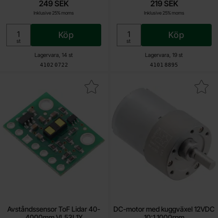
249 SEK
219 SEK
Inklusive 25% moms
Inklusive 25% moms
Köp
Köp
Enhet:
Enhet:
st
st
Lagervara, 14 st
Lagervara, 19 st
Art. nr
Art. nr
4102
0722
4101
8895
 avståndssensor ToF Lidar 40-4000mm VL53L1X som favorit
Makera dC-motor med kuggväxel 12VD
Avståndssensor ToF Lidar 40-
DC-motor med kuggväxel 12VDC
4000mm VL53L1X
10:1 1000rpm