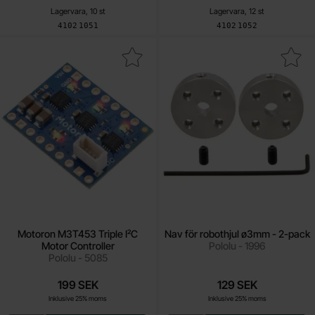
Lagervara, 10 st
Lagervara, 12 st
Art. nr
Art. nr
4102
1051
4102
1052
ra motoron M3T453 Triple I²C Motor Controller som favorit
Makera nav för robothjul ø3mm
Motoron M3T453 Triple I²C
Nav för robothjul ø3mm - 2-pack
Motor Controller
Pololu - 1996
Pololu - 5085
199 SEK
129 SEK
Inklusive 25% moms
Inklusive 25% moms