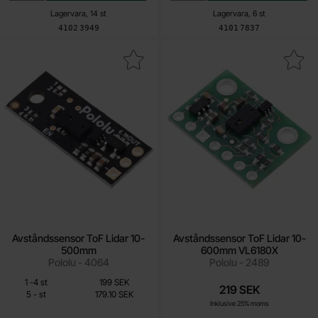
Lagervara, 14 st
Lagervara, 6 st
Art. nr
Art. nr
4102
3949
4101
7837
akera avståndssensor ToF Lidar 10-500mm som favorit
Makera avståndssensor ToF Lidar 10
Avståndssensor ToF Lidar 10-
Avståndssensor ToF Lidar 10-
500mm
600mm VL6180X
Pololu - 4064
Pololu - 2489
Från
Mängdrabatt
Antal
Pris /st
till
1
-
4
st
199 SEK
179.10 SEK
219 SEK
till
5
-
st
179.10 SEK
Inklusive 25% moms
Inklusive 25% moms