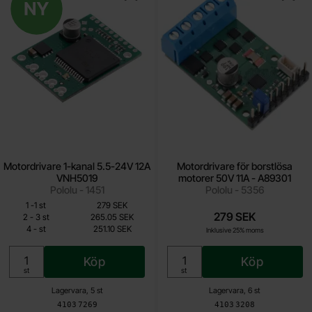
Motordrivare 1-kanal 5.5-24V 12A
Motordrivare för borstlösa
VNH5019
motorer 50V 11A - A89301
Pololu - 1451
Pololu - 5356
Mängdrabatt
Från
Antal
Pris /st
till
1
-
1
st
279 SEK
251.10 SEK
279 SEK
till
2
-
3
st
265.05 SEK
till
4
-
st
251.10 SEK
Inklusive 25% moms
Inklusive 25% moms
Köp
Köp
Enhet:
Enhet:
st
st
Lagervara, 5 st
Lagervara, 6 st
Art. nr
Art. nr
4103
7269
4103
3208