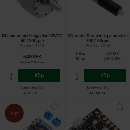
DC-motor med kuggväxel 12VDC
DC-motor Sub-micro planetväxel
50:1 200rpm
700:1 90rpm
Pololu - 4743
Pololu - 2359
Från
Mängdrabatt
Antal
Pris /st
till
1
-
9
st
239 SEK
549 SEK
203.15 SEK
till
10
-
st
203.15 SEK
Inklusive 25% moms
Inklusive 25% moms
Köp
Köp
Enhet:
Enhet:
st
st
Lagervara, 8 st
Lagervara, 3 st
Art. nr
Art. nr
4101
8153
4101
8156
Makera dC-motorstyrning G2 18v15 som favorit
Makera dC-motorstyrning med åt
-33%