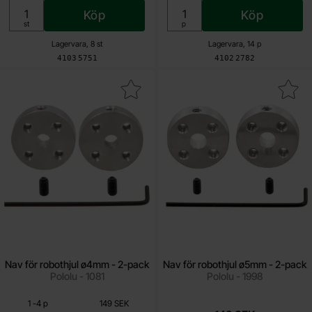
Köp
Köp
Enhet:
Enhet:
st
p
Lagervara, 8 st
Lagervara, 14 p
Art. nr
Art. nr
4103
5751
4102
2782
Makera nav för robothjul ø4mm - 2-pack som favorit
Makera nav för robothjul ø5mm
Nav för robothjul ø4mm - 2-pack
Nav för robothjul ø5mm - 2-pack
Pololu - 1081
Pololu - 1998
Mängdrabatt
Från
Antal
Pris /p
till
1
-
4
p
149 SEK