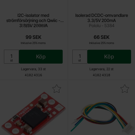
I2C-isolator med
Isolerad DCDC-omvandlare
strömförsörjning och Qwiic -
3.3/5V 200mA
3.3/5V 200mA
Pololu - 5393
Pololu - 5384
99 SEK
66 SEK
Inklusive 25% moms
Inklusive 25% moms
Köp
Köp
Enhet:
Enhet:
st
st
Lagervara, 33 st
Lagervara, 22 st
Art. nr
Art. nr
4102
4316
4102
4318
akera isolerad DCDC-omvandlare 5V 200mA som favorit
Makera kontakthus SH med kabel 