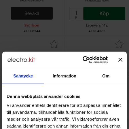
Inklusive 25% moms
Inklusive 25% moms
Bevaka
Köp
, Fästplatta för DC-motor 37mm
Enhet:
p
Slut i lager
Lagervara, 14 p
Art. nr
Art. nr
4101
8244
4101
4083
ra hjul med gummidäck ø80x10mm - blå 2-pack som favorit
Makera hjul med gummidäck ø80x10m
Samtycke
Information
Om
Denna webbplats använder cookies
Vi använder enhetsidentifierare för att anpassa innehållet
till användarna, tillhandahålla funktioner för sociala
Hjul med gummidäck ø80x10mm
Hjul med gummidäck ø80x10mm
medier och analysera vår trafik. Vi vidarebefordrar även
- blå 2-pack
- röd 2-pack
sådana identifierare och annan information från din enhet
Pololu - 1433
Pololu - 1431