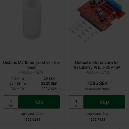
Distans M2 10mm plast vit - 25-
Dubbel motordrivare för
pack
Raspberry Pi 6.5-30V 18A
Pololu - 1974
Pololu - 3751
Mängdrabatt
Från
Antal
Pris /frp
till
1
-
24
frp
29 SEK
17.40 SEK
1 095 SEK
till
25
-
99
frp
23.20 SEK
till
100
-
frp
17.40 SEK
Inklusive 25% moms
Inklusive 25% moms
Köp
Köp
Enhet:
Enhet:
frp
st
Lagervara, 32 frp
Lagervara, 3 st
Art. nr
Art. nr
4101
0289
4101
7955