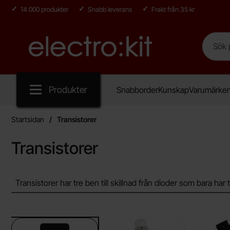
14 000 produkter
Snabb leverans
Frakt från 35 kr
Sök
Sök på E
Startsidan för Electro:kit
Produkter
Snabborder
Kunskap
Varumärke
Startsidan
Transistorer
Transistorer
Hoppa
Transistorer har tre ben till skillnad från dioder som bara har tv
till
produkter
Underkategorier