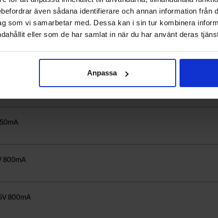
5V 74A
rebefordrar även sådana identifierare och annan information från di
ag som vi samarbetar med. Dessa kan i sin tur kombinera info
dahållit eller som de har samlat in när du har använt deras tjänst
mA
Anpassa
V 110A
150mA
V 800mA
5V 800mA