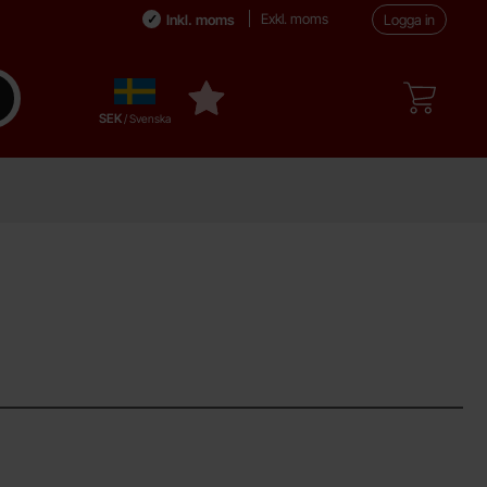
Exkl. moms
Inkl. moms
Logga in
Sverige
enomför sökning
Mina favoriter
,
SEK
/ Svenska