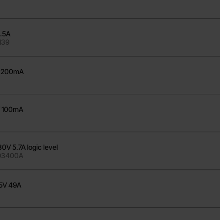
.5A
139
V 200mA
 100mA
V 5.7A logic level
AO3400A
5V 49A