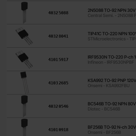
2N5088 TO-92 NPN 30V
Art. nr
4032
5088
Central Semi. - 2N5088
TIP41C TO-220 NPN 100
Art. nr
4032
8041
STMicroelectronics - TI
IRF9530N TO-220 P-ch 
Art. nr
4101
5917
Infineon - IRF9530NPBF
KSA992 TO-92 PNP 120
Art. nr
4103
2685
Onsemi - KSA992FBU
BC546B TO-92 NPN 80V
Art. nr
4032
0546
Diotec - BC546B
BF256B TO-92 N-ch 30
Art. nr
4101
0918
Onsemi - BF256B