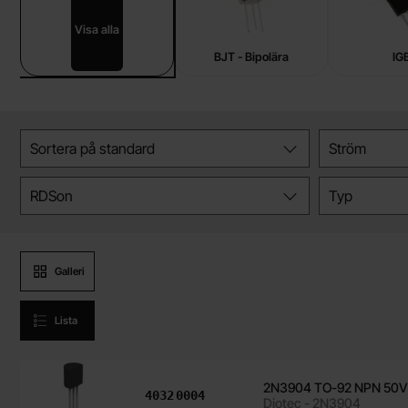
Visa alla
Transistorer
BJT - Bipolära
IG
Hoppa
Filtrera & sortera
över
Sortera på
standard
Ström
filtersektionen
RDSon
Typ
Produktvisning
Galleri
Lista
IRLZ44N TO-220 N-ch 55V
Art. nr
4101
3937
produktlista
Infineon - IRLZ44NPBF
2N3904 TO-92 NPN 50
Art. nr
4032
0004
Diotec - 2N3904