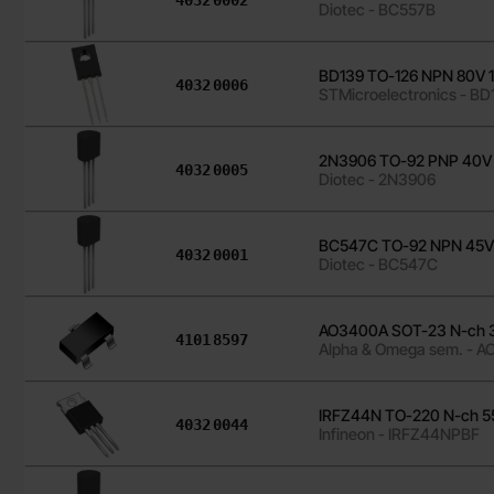
Diotec - BC557B
BD139 TO-126 NPN 80V 1
Art. nr
4032
0006
STMicroelectronics - BD
2N3906 TO-92 PNP 40
Art. nr
4032
0005
Diotec - 2N3906
BC547C TO-92 NPN 45V
Art. nr
4032
0001
Diotec - BC547C
AO3400A SOT-23 N-ch 30
Art. nr
4101
8597
Alpha & Omega sem. - 
IRFZ44N TO-220 N-ch 5
Art. nr
4032
0044
Infineon - IRFZ44NPBF