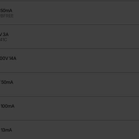
 50mA
 PBFREE
V 3A
P41C
100V 14A
V 50mA
 100mA
V 13mA