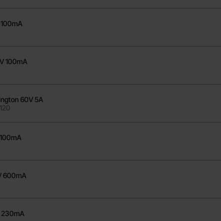
 100mA
V 100mA
ington 60V 5A
P120
 100mA
V 600mA
V 230mA