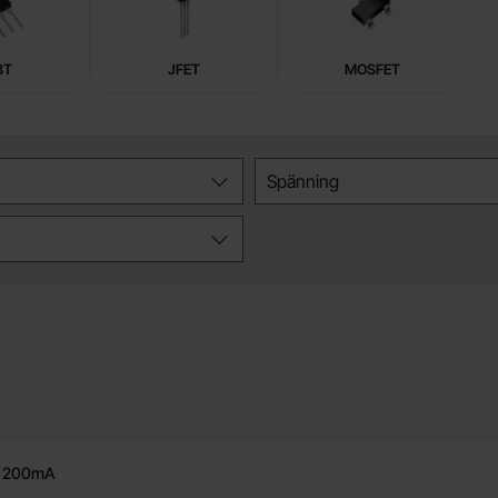
BT
JFET
MOSFET
Spänning
 47A logic level
V 200mA