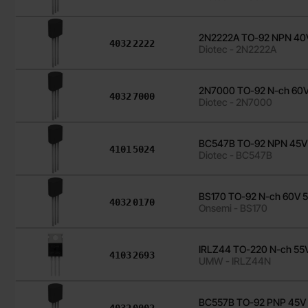
2N2222A TO-92 NPN 4
Art. nr
4032
2222
Diotec - 2N2222A
2N7000 TO-92 N-ch 60V 
Art. nr
4032
7000
Diotec - 2N7000
BC547B TO-92 NPN 45V
Art. nr
4101
5024
Diotec - BC547B
BS170 TO-92 N-ch 60V 5
Art. nr
4032
0170
Onsemi - BS170
IRLZ44 TO-220 N-ch 55V 
Art. nr
4103
2693
UMW - IRLZ44N
BC557B TO-92 PNP 45V
Art. nr
4032
0002