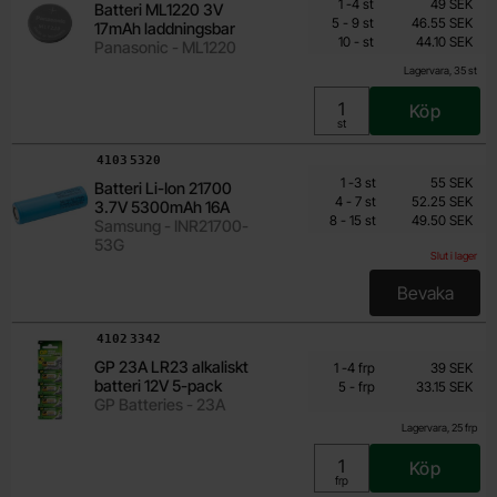
Från
Antal
Pris /st
till
1
-
4
st
49 SEK
Batteri ML1220 3V
44.10 SEK
till
5
-
9
st
46.55 SEK
17mAh laddningsbar
till
Inklusive 25% moms
10
-
st
44.10 SEK
Panasonic - ML1220
Lagervara, 35 st
Köp
Enhet:
st
Art. nr
4103
5320
Mängdrabatt
Från
Antal
Pris /st
till
1
-
3
st
55 SEK
Batteri Li-Ion 21700
44 SEK
till
4
-
7
st
52.25 SEK
3.7V 5300mAh 16A
till
Inklusive 25% moms
8
-
15
st
49.50 SEK
Samsung - INR21700-
53G
Slut i lager
Bevaka
, Batteri
Art. nr
4102
3342
Från
Mängdrabatt
GP 23A LR23 alkaliskt
Antal
Pris /frp
till
1
-
4
frp
39 SEK
33.15 SEK
batteri 12V 5-pack
till
5
-
frp
33.15 SEK
Inklusive 25% moms
GP Batteries - 23A
Lagervara, 25 frp
Köp
Enhet:
frp