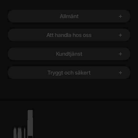
Sidfot Blandad info och länkar
Allmänt
Att handla hos oss
Kundtjänst
Tryggt och säkert