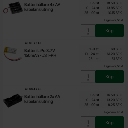
Mängdrabatt
Från
Antal
Pris /st
till
1
-
9
st
18.50 SEK
Batterihållare 4x AA
7.40 SEK
till
10
-
24
st
13.85 SEK
kabelanslutning
till
Inklusive 25% moms
25
-
99
st
10.15 SEK
Lagervara, 58 st
Köp
Enhet:
st
Art. nr
4101
7310
Mängdrabatt
Från
Antal
Pris /st
till
1
-
9
st
68 SEK
Batteri LiPo 3.7V
51 SEK
till
10
-
24
st
61.20 SEK
150mAh - JST-PH
till
Inklusive 25% moms
25
-
st
51 SEK
Lagervara, 58 st
Köp
Enhet:
st
Art. nr
4100
4726
Mängdrabatt
Från
Antal
Pris /st
till
1
-
9
st
16.50 SEK
Batterihållare 2x AA
4.95 SEK
till
10
-
24
st
13.20 SEK
kabelanslutning
till
Inklusive 25% moms
25
-
99
st
8.25 SEK
Lagervara, 46 st
Köp
Enhet:
st