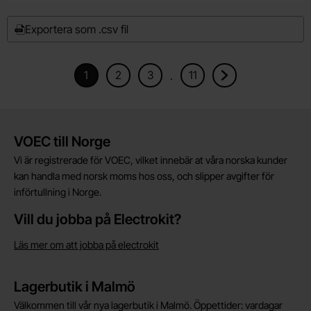
Exportera som .csv fil
1
2
3
11
.
Nuvarande sida, Sidan
Gå till sidan
Gå till sidan
Gå till sidan
Gå till nästa sida
Kort allmän information
VOEC till Norge
Vi är registrerade för VOEC, vilket innebär at våra norska kunder
kan handla med norsk moms hos oss, och slipper avgifter för
införtullning i Norge.
Vill du jobba på Electrokit?
Läs mer om att jobba på electrokit
Lagerbutik i Malmö
Välkommen till vår nya lagerbutik i Malmö. Öppettider: vardagar