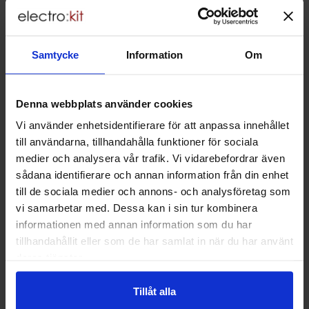
Lagervara, 88 st
Köp
Enhet:
st
Samtycke
Information
Om
Art. nr
4103
3146
Mängdrabatt
Från
Antal
Pris /frp
till
1
-
1
frp
99 SEK
AAA alkaliska batterier
89.10 SEK
till
2
-
9
frp
94.05 SEK
32-pack
Denna webbplats använder cookies
till
Inklusive 25% moms
10
-
frp
89.10 SEK
Maxell - LR03
Lagervara, 33 frp
Vi använder enhetsidentifierare för att anpassa innehållet
till användarna, tillhandahålla funktioner för sociala
Köp
Enhet:
frp
medier och analysera vår trafik. Vi vidarebefordrar även
sådana identifierare och annan information från din enhet
Art. nr
4101
7852
Mängdrabatt
Från
Antal
Pris /st
till
till de sociala medier och annons- och analysföretag som
1
-
9
st
18 SEK
Batterihållare 3x AAA
10.80 SEK
till
10
-
24
st
14.40 SEK
kabelanslutning
vi samarbetar med. Dessa kan i sin tur kombinera
till
Inklusive 25% moms
25
-
st
10.80 SEK
informationen med annan information som du har
Lagervara, 72 st
tillhandahållit eller som de har samlat in när du har använt
Köp
deras tjänster.
Enhet:
st
Art. nr
4100
2521
Tillåt alla
Mängdrabatt
Från
Antal
Pris /st
till
1
-
24
st
19 SEK
Batterihållare 3x AA