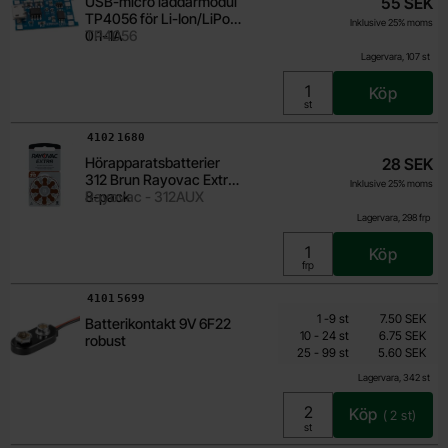
USB-micro laddarmodul
55 SEK
TP4056 för Li-Ion/LiPo
Inklusive 25% moms
0.1-1A
TP4056
Lagervara, 107 st
Köp
Enhet:
st
Art. nr
4102
1680
Hörapparatsbatterier
28 SEK
312 Brun Rayovac Extra
Inklusive 25% moms
8-pack
Rayovac - 312AUX
Lagervara, 298 frp
Köp
Enhet:
frp
Art. nr
4101
5699
Mängdrabatt
Från
Antal
Pris /st
till
1
-
9
st
7.50 SEK
Batterikontakt 9V 6F22
4.85 SEK
till
10
-
24
st
6.75 SEK
robust
till
Inklusive 25% moms
25
-
99
st
5.60 SEK
Lagervara, 342 st
Köp
(
2
st)
Enhet:
st