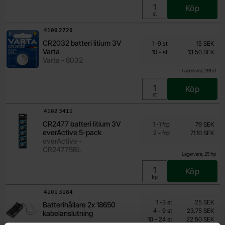
Köp
Enhet:
st
Art. nr
4100
2720
Från
Mängdrabatt
CR2032 batteri litium 3V
Antal
Pris /st
till
1
-
9
st
15 SEK
13.50 SEK
Varta
till
10
-
st
13.50 SEK
Inklusive 25% moms
Varta - 6032
Lagervara, 291 st
Köp
Enhet:
st
Art. nr
4102
3411
Från
Mängdrabatt
CR2477 batteri litium 3V
Antal
Pris /frp
till
1
-
1
frp
79 SEK
71.10 SEK
everActive 5-pack
till
2
-
frp
71.10 SEK
Inklusive 25% moms
everActive -
CR24775BL
Lagervara, 25 frp
Köp
Enhet:
frp
Art. nr
4101
3184
Mängdrabatt
Från
Antal
Pris /st
till
1
-
3
st
25 SEK
Batterihållare 2x 18650
18.75 SEK
till
4
-
9
st
23.75 SEK
kabelanslutning
till
Inklusive 25% moms
10
-
24
st
22.50 SEK