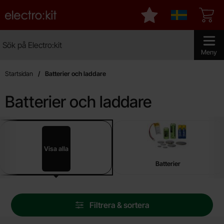
Startsidan för Electro:kit
Mina favoriter
Sverige
Sök
Sök på Electro:kit
Genomför 
Meny
Startsidan
Batterier och laddare
Batterier och laddare
Underkategorier
Hoppa
till
produkter
Visa alla
Batterier och laddare
Batterier
Hoppa
Filtrera & sortera
över
filtersektionen
Filtrera & sortera