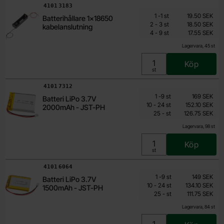
Art. nr
4101
3183
Mängdrabatt
Från
Antal
Pris /st
till
1
-
1
st
19.50 SEK
Batterihållare 1x18650
15.60 SEK
till
2
-
3
st
18.50 SEK
kabelanslutning
till
Inklusive 25% moms
4
-
9
st
17.55 SEK
Lagervara, 45 st
Köp
Enhet:
st
Art. nr
4101
7312
Mängdrabatt
Från
Antal
Pris /st
till
1
-
9
st
169 SEK
Batteri LiPo 3.7V
126.75 SEK
till
10
-
24
st
152.10 SEK
2000mAh - JST-PH
till
Inklusive 25% moms
25
-
st
126.75 SEK
Lagervara, 98 st
Köp
Enhet:
st
Art. nr
4101
6064
Mängdrabatt
Från
Antal
Pris /st
till
1
-
9
st
149 SEK
Batteri LiPo 3.7V
111.75 SEK
till
10
-
24
st
134.10 SEK
1500mAh - JST-PH
till
Inklusive 25% moms
25
-
st
111.75 SEK
Lagervara, 84 st