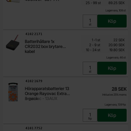
till
Inklusive 25% moms
25
-
99
st
89.25 SEK
Lagervara, 108 st
Köp
Enhet:
st
Art. nr
4102
2171
Mängdrabatt
Från
Antal
Pris /st
till
1
-
1
st
22 SEK
Batterihållare 1x
16.50 SEK
till
2
-
9
st
20.90 SEK
CR2032 box brytare
till
Inklusive 25% moms
10
-
24
st
19.80 SEK
kabel
Lagervara, 46 st
Köp
Enhet:
st
Art. nr
4102
1679
Hörapparatsbatterier 13
28 SEK
Orange Rayovac Extra
Inklusive 25% moms
8-pack
Rayovac - 13AUX
Lagervara, 139 frp
Köp
Enhet:
frp
Art. nr
4101
7752