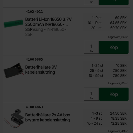
Enhet:
st
Art. nr
4102
4011
Mängdrabatt
Från
Antal
Pris /st
till
1
-
9
st
69 SEK
Batteri Li-Ion 18650 3.7V
60.70 SEK
till
10
-
19
st
64.85 SEK
2500mAh INR18650-
till
Inklusive 25% moms
20
-
st
60.70 SEK
25R
Samsung - INR18650-
25R
Lagervara, 64 st
Köp
Enhet:
st
Art. nr
4100
0885
Mängdrabatt
Från
Antal
Pris /st
till
1
-
24
st
10 SEK
Batterihållare 9V
6 SEK
till
25
-
9
st
7.50 SEK
kabelanslutning
till
Inklusive 25% moms
10
-
99
st
7.50 SEK
Lagervara, 80 st
Köp
Enhet:
st
Art. nr
4100
4063
Mängdrabatt
Från
Antal
Pris /st
till
1
-
3
st
24.50 SEK
Batterihållare 2x AA box
9.80 SEK
till
4
-
9
st
18.35 SEK
brytare kabelanslutning
till
Inklusive 25% moms
10
-
24
st
12.25 SEK
Lagervara, 49 st