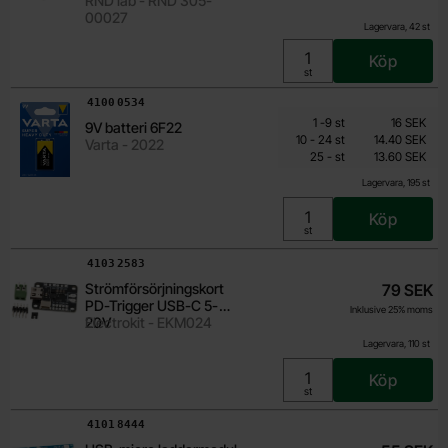
RND lab - RND 305-
00027
Lagervara, 42 st
Köp
Enhet:
st
Art. nr
4100
0534
Mängdrabatt
Från
Antal
Pris /st
till
1
-
9
st
16 SEK
9V batteri 6F22
13.60 SEK
till
10
-
24
st
14.40 SEK
Varta - 2022
till
Inklusive 25% moms
25
-
st
13.60 SEK
Lagervara, 195 st
Köp
Enhet:
st
Art. nr
4103
2583
Strömförsörjningskort
79 SEK
PD-Trigger USB-C 5-
Inklusive 25% moms
20V
Electrokit - EKM024
Lagervara, 110 st
Köp
Enhet:
st
Art. nr
4101
8444