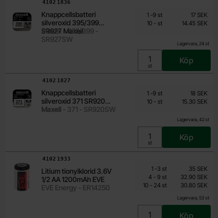
Art. nr
4102
1836
Från
Mängdrabatt
Knappcellsbatteri
Antal
Pris /st
till
1
-
9
st
17 SEK
14.45 SEK
silveroxid 395/399
till
10
-
st
14.45 SEK
Inklusive 25% moms
SR927 Maxell
Maxell - 395/399 -
SR927SW
Lagervara, 24 st
Köp
Enhet:
st
Art. nr
4102
1827
Från
Mängdrabatt
Knappcellsbatteri
Antal
Pris /st
till
1
-
9
st
18 SEK
15.30 SEK
silveroxid 371 SR920
till
10
-
st
15.30 SEK
Inklusive 25% moms
Maxell
Maxell - 371 - SR920SW
Lagervara, 42 st
Köp
Enhet:
st
Art. nr
4102
1933
Mängdrabatt
Från
Antal
Pris /st
till
1
-
3
st
35 SEK
Litium tionylklorid 3.6V
28 SEK
till
4
-
9
st
32.90 SEK
1/2 AA 1200mAh EVE
till
Inklusive 25% moms
10
-
24
st
30.80 SEK
EVE Energy - ER14250
Lagervara, 53 st
Köp