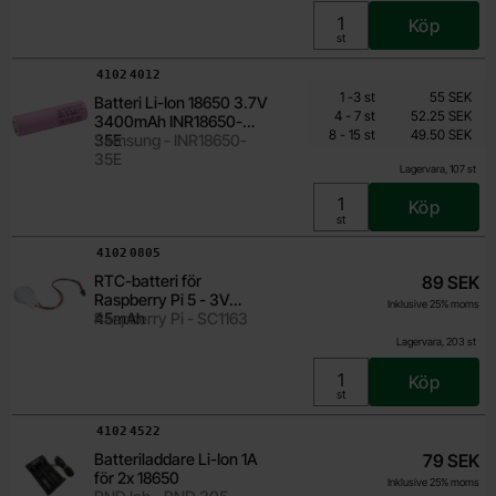
Köp
Enhet:
st
Art. nr
4102
4012
Mängdrabatt
Från
Antal
Pris /st
till
1
-
3
st
55 SEK
Batteri Li-Ion 18650 3.7V
44 SEK
till
4
-
7
st
52.25 SEK
3400mAh INR18650-
till
Inklusive 25% moms
8
-
15
st
49.50 SEK
35E
Samsung - INR18650-
35E
Lagervara, 107 st
Köp
Enhet:
st
Art. nr
4102
0805
RTC-batteri för
89 SEK
Raspberry Pi 5 - 3V
Inklusive 25% moms
45mAh
Raspberry Pi - SC1163
Lagervara, 203 st
Köp
Enhet:
st
Art. nr
4102
4522
Batteriladdare Li-Ion 1A
79 SEK
för 2x 18650
Inklusive 25% moms