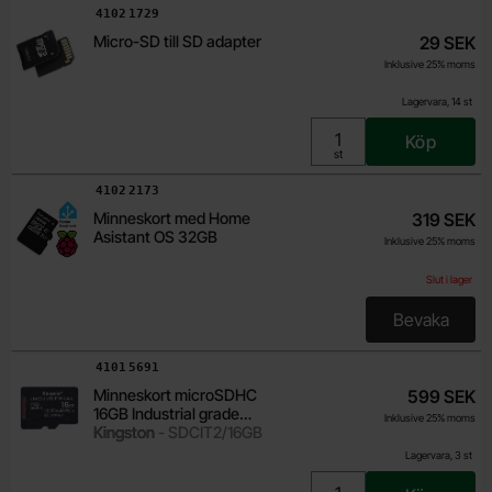
Art. nr
4102
1729
Micro-SD till SD adapter
29 SEK
Inklusive 25% moms
Lagervara, 14 st
Köp
Enhet:
st
Art. nr
4102
2173
Minneskort med Home
319 SEK
Asistant OS 32GB
Inklusive 25% moms
Slut i lager
Bevaka
, Minnes
Art. nr
4101
5691
Minneskort microSDHC
599 SEK
16GB Industrial grade
Inklusive 25% moms
Kingston
Kingston - SDCIT2/16GB
Lagervara, 3 st