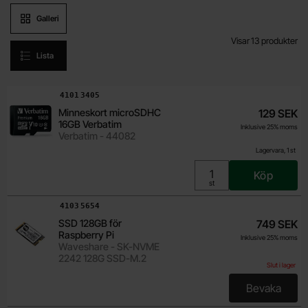
Produktvisning
Galleri
Visar
13
produkter
Lista
produktlista
Art. nr
4102
2620
Art. nr
4101
3405
Minneskort microSD A2-
379 SEK
Minneskort microSDHC
129 SEK
Klass 64GB Raspberry
16GB Verbatim
Inklusive 25% moms
Inklusive 25% moms
Pi
Raspberry Pi - SC1629
Verbatim - 44082
Lagervara, 116 st
Lagervara, 1 st
Köp
Enhet:
st
Köp
Enhet:
st
Art. nr
4103
5654
SSD 128GB för
749 SEK
Raspberry Pi
Inklusive 25% moms
Waveshare - SK-NVME
2242 128G SSD-M.2
Slut i lager
Bevaka
, SSD 128