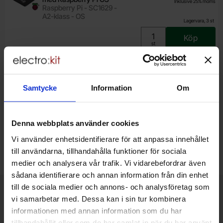
Inklusive 25% moms
Raspberry Pi - SC1629 -
A2-klass - OS
Lagervara, 3 st
Köp
Enhet:
st
Art. nr
4103
6194
Raspberry Pi Flash Drive
649 SEK
256GB USB3.0-minne
Inklusive 25% moms
Samtycke
Information
Om
Raspberry Pi - SC2141
Lagervara, 37 st
Köp
Enhet:
Denna webbplats använder cookies
st
Vi använder enhetsidentifierare för att anpassa innehållet
Exportera som .csv fil
till användarna, tillhandahålla funktioner för sociala
medier och analysera vår trafik. Vi vidarebefordrar även
sådana identifierare och annan information från din enhet
till de sociala medier och annons- och analysföretag som
Kort allmän information
VOEC till Norge
vi samarbetar med. Dessa kan i sin tur kombinera
informationen med annan information som du har
Vi är registrerade för VOEC, vilket innebär at våra norska kunder
tillhandahållit eller som de har samlat in när du har använt