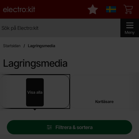
Startsidan för Electro:kit
Mina favoriter
Sverige
Sök
Sök på Electro:kit
Genomför 
Meny
Startsidan
Lagringsmedia
Lagringsmedia
Underkategorier
Hoppa
till
produkter
Visa alla
Lagringsmedia
Kortläsare
Hoppa
Filtrera & sortera
över
filtersektionen
Filtrera & sortera