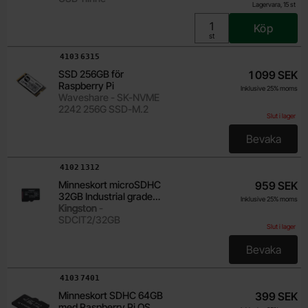
Lagervara, 15 st
Köp
Enhet:
st
Art. nr
4103
6315
SSD 256GB för
1 099 SEK
Raspberry Pi
Inklusive 25% moms
Waveshare - SK-NVME
2242 256G SSD-M.2
Slut i lager
Bevaka
, SSD 256
Art. nr
4102
1312
Minneskort microSDHC
959 SEK
32GB Industrial grade
Inklusive 25% moms
Kingston
Kingston -
SDCIT2/32GB
Slut i lager
Bevaka
, Minnes
Art. nr
4103
7401
Minneskort SDHC 64GB
399 SEK
med Raspberry Pi OS