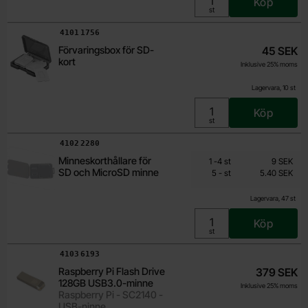
Köp
Enhet:
st
Art. nr
4101
1756
Förvaringsbox för SD-
45 SEK
kort
Inklusive 25% moms
Lagervara, 10 st
Köp
Enhet:
st
Art. nr
4102
2280
Från
Mängdrabatt
Minneskorthållare för
Antal
Pris /st
till
1
-
4
st
9 SEK
5.40 SEK
SD och MicroSD minne
till
5
-
st
5.40 SEK
Inklusive 25% moms
Lagervara, 47 st
Köp
Enhet:
st
Art. nr
4103
6193
Raspberry Pi Flash Drive
379 SEK
128GB USB3.0-minne
Inklusive 25% moms
Raspberry Pi - SC2140 -
USB-ninne