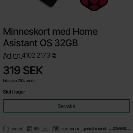
Minneskort med Home
Asistant OS 32GB
Art nr:
4102
2173
Handla denna produkt Minneskort med Home Asistant OS 32G
pris
319 SEK
Inklusive 25% moms
Slut i lager
Bevaka