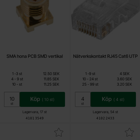
SMA hona PCB SMD vertikal
Nätverkskontakt RJ45 Cat6 UTP
Mängdrabatt
Mängdrabatt
Från
Från
Antal
Pris /st
till
Antal
Pris /st
till
1
-
3
st
12.50 SEK
1
-
9
st
4 SEK
11.25 SEK
2.60 SEK
till
till
4
-
9
st
11.85 SEK
10
-
24
st
3.60 SEK
till
till
10
-
st
11.25 SEK
25
-
99
st
3.20 SEK
Inklusive 25% moms
Inklusive 25% moms
Köp
Köp
(
10
st)
(
4
st)
Enhet:
Enhet:
st
st
Lagervara, 17 st
Lagervara, 54 st
Art. nr
Art. nr
4101
3549
4102
2433
Makera böjskydd för RJ45-kontakter - svart som favorit
Makera motstånd metallfilm 0.6W 1%