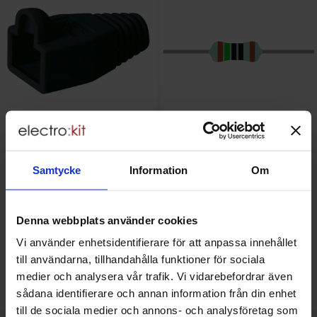
Böjskydd för RJ45-kontakter -
Motstånd metallfilm 0.6W 1%
Samtycke
Information
Om
svart
150ohm (150R)
Mängdrabatt
Mängdrabatt
Från
Från
Antal
Pris /st
till
Antal
Pris /st
till
1
-
24
st
1.25 SEK
1
-
24
st
1 SEK
0.75 SEK
0.15 SEK
till
till
25
-
99
st
1 SEK
25
-
99
st
0.60 SEK
Denna webbplats använder cookies
till
till
100
-
st
0.75 SEK
100
-
499
st
0.35 SEK
Inklusive 25% moms
Inklusive 25% moms
Vi använder enhetsidentifierare för att anpassa innehållet
Köp
Köp
till användarna, tillhandahålla funktioner för sociala
(
10
st)
(
10
st)
Enhet:
Enhet:
st
st
medier och analysera vår trafik. Vi vidarebefordrar även
Lagervara, 412 st
Lagervara, 1940 st
sådana identifierare och annan information från din enhet
Art. nr
Art. nr
4102
2427
4081
1215
till de sociala medier och annons- och analysföretag som