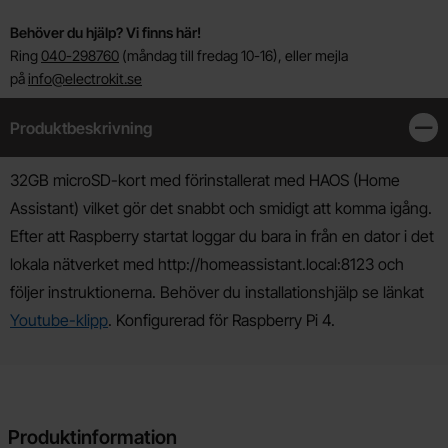
Behöver du hjälp? Vi finns här!
Ring
040-298760
(måndag till fredag 10-16), eller mejla
på
info@electrokit.se
Produktbeskrivning
Stän
Produktbeskrivning
32GB microSD-kort med förinstallerat med HAOS (Home
Assistant) vilket gör det snabbt och smidigt att komma igång.
Efter att Raspberry startat loggar du bara in från en dator i det
lokala nätverket med http://homeassistant.local:8123 och
följer instruktionerna. Behöver du installationshjälp se länkat
Youtube-klipp
.
Konfigurerad för Raspberry Pi 4.
Produktinformation