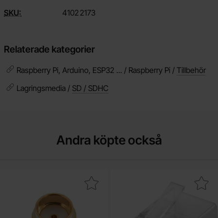
SKU:
4102
2173
Relaterade kategorier
Raspberry Pi, Arduino, ESP32 ... / Raspberry Pi /
Tillbehör
Lagringsmedia /
SD / SDHC
Andra köpte också
Makera sMA hona PCB SMD vertikal som favorit
Makera nätverkskontakt RJ45 