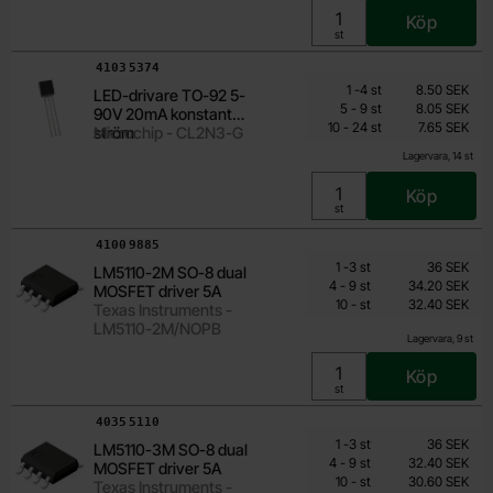
Köp
Enhet:
st
Art. nr
4103
5374
Mängdrabatt
Från
Antal
Pris /st
till
1
-
4
st
8.50 SEK
LED-drivare TO-92 5-
6.35 SEK
till
5
-
9
st
8.05 SEK
90V 20mA konstant
till
Inklusive 25% moms
10
-
24
st
7.65 SEK
ström
Microchip - CL2N3-G
Lagervara, 14 st
Köp
Enhet:
st
Art. nr
4100
9885
Mängdrabatt
Från
Antal
Pris /st
till
1
-
3
st
36 SEK
LM5110-2M SO-8 dual
32.40 SEK
till
4
-
9
st
34.20 SEK
MOSFET driver 5A
till
Inklusive 25% moms
10
-
st
32.40 SEK
Texas Instruments -
LM5110-2M/NOPB
Lagervara, 9 st
Köp
Enhet:
st
Art. nr
4035
5110
Mängdrabatt
Från
Antal
Pris /st
till
1
-
3
st
36 SEK
LM5110-3M SO-8 dual
30.60 SEK
till
4
-
9
st
32.40 SEK
MOSFET driver 5A
till
Inklusive 25% moms
10
-
st
30.60 SEK
Texas Instruments -