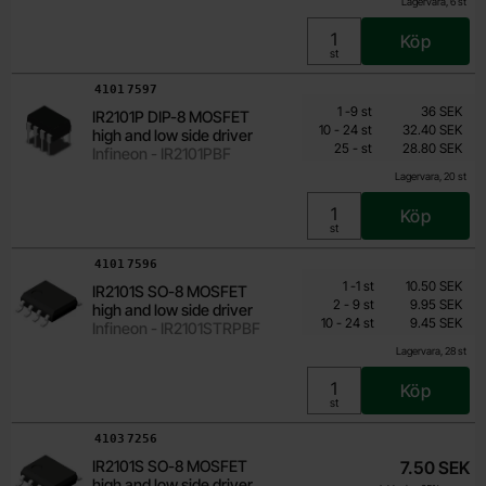
Lagervara, 6 st
Köp
Enhet:
st
Art. nr
4101
7597
Mängdrabatt
Från
Antal
Pris /st
till
1
-
9
st
36 SEK
IR2101P DIP-8 MOSFET
28.80 SEK
till
10
-
24
st
32.40 SEK
high and low side driver
till
Inklusive 25% moms
25
-
st
28.80 SEK
Infineon - IR2101PBF
Lagervara, 20 st
Köp
Enhet:
st
Art. nr
4101
7596
Mängdrabatt
Från
Antal
Pris /st
till
1
-
1
st
10.50 SEK
IR2101S SO-8 MOSFET
7.85 SEK
till
2
-
9
st
9.95 SEK
high and low side driver
till
Inklusive 25% moms
10
-
24
st
9.45 SEK
Infineon - IR2101STRPBF
Lagervara, 28 st
Köp
Enhet:
st
Art. nr
4103
7256
IR2101S SO-8 MOSFET
7.50 SEK
high and low side driver