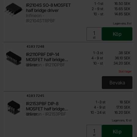
Mängdrabatt
Från
Antal
Pris /st
till
1
-
1
st
16.50 SEK
IR2104S SO-8 MOSFET
14.85 SEK
till
2
-
9
st
15.65 SEK
half bridge driver
till
Inklusive 25% moms
10
-
st
14.85 SEK
Infineon -
IR2104STRPBF
Lagervara, 8 st
Köp
Enhet:
st
Art. nr
4103
7248
Mängdrabatt
Från
Antal
Pris /st
till
1
-
3
st
38 SEK
IR2110PBF DIP-14
34.20 SEK
till
4
-
9
st
36.10 SEK
MOSFET half bridge
till
Inklusive 25% moms
10
-
st
34.20 SEK
driver
Infineon - IR2110PBF
Slut i lager
Bevaka
, IR2110P
Art. nr
4103
7245
Mängdrabatt
Från
Antal
Pris /st
till
1
-
3
st
18 SEK
IR2153PBF DIP-8
13.50 SEK
till
4
-
9
st
17.10 SEK
MOSFET half bridge
till
Inklusive 25% moms
10
-
24
st
16.20 SEK
driver
Infineon - IR2153PBF
Lagervara, 10 st
Köp
Enhet:
st