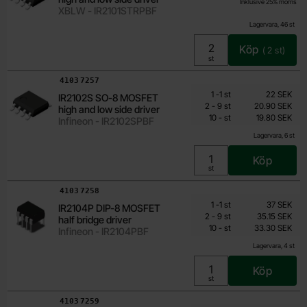
Inklusive 25% moms
XBLW - IR2101STRPBF
Lagervara, 46 st
Köp
(
2
st)
Enhet:
st
Art. nr
4103
7257
Mängdrabatt
Från
Antal
Pris /st
till
1
-
1
st
22 SEK
IR2102S SO-8 MOSFET
19.80 SEK
till
2
-
9
st
20.90 SEK
high and low side driver
till
Inklusive 25% moms
10
-
st
19.80 SEK
Infineon - IR2102SPBF
Lagervara, 6 st
Köp
Enhet:
st
Art. nr
4103
7258
Mängdrabatt
Från
Antal
Pris /st
till
1
-
1
st
37 SEK
IR2104P DIP-8 MOSFET
33.30 SEK
till
2
-
9
st
35.15 SEK
half bridge driver
till
Inklusive 25% moms
10
-
st
33.30 SEK
Infineon - IR2104PBF
Lagervara, 4 st
Köp
Enhet:
st
Art. nr
4103
7259