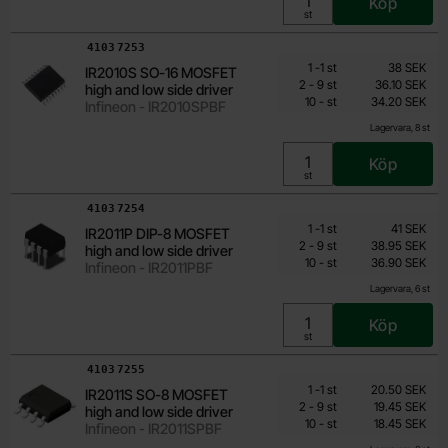
Köp
Enhet:
st
Art. nr
4103
7253
Mängdrabatt
Från
Antal
Pris /st
till
1
-
1
st
38 SEK
IR2010S SO-16 MOSFET
34.20 SEK
till
2
-
9
st
36.10 SEK
high and low side driver
till
Inklusive 25% moms
10
-
st
34.20 SEK
Infineon - IR2010SPBF
Lagervara, 8 st
Köp
Enhet:
st
Art. nr
4103
7254
Mängdrabatt
Från
Antal
Pris /st
till
1
-
1
st
41 SEK
IR2011P DIP-8 MOSFET
36.90 SEK
till
2
-
9
st
38.95 SEK
high and low side driver
till
Inklusive 25% moms
10
-
st
36.90 SEK
Infineon - IR2011PBF
Lagervara, 6 st
Köp
Enhet:
st
Art. nr
4103
7255
Mängdrabatt
Från
Antal
Pris /st
till
1
-
1
st
20.50 SEK
IR2011S SO-8 MOSFET
18.45 SEK
till
2
-
9
st
19.45 SEK
high and low side driver
till
Inklusive 25% moms
10
-
st
18.45 SEK
Infineon - IR2011SPBF