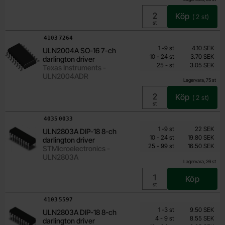
Köp
(
2
st)
Enhet:
st
Art. nr
4103
7264
Mängdrabatt
Från
Antal
Pris /st
till
1
-
9
st
4.10 SEK
ULN2004A SO-16 7-ch
3.05 SEK
till
10
-
24
st
3.70 SEK
darlington driver
till
Inklusive 25% moms
25
-
st
3.05 SEK
Texas Instruments -
ULN2004ADR
Lagervara, 75 st
Köp
(
2
st)
Enhet:
st
Art. nr
4035
0033
Mängdrabatt
Från
Antal
Pris /st
till
1
-
9
st
22 SEK
ULN2803A DIP-18 8-ch
14.30 SEK
till
10
-
24
st
19.80 SEK
darlington driver
till
Inklusive 25% moms
25
-
99
st
16.50 SEK
STMicroelectronics -
ULN2803A
Lagervara, 26 st
Köp
Enhet:
st
Art. nr
4103
5597
Mängdrabatt
Från
Antal
Pris /st
till
1
-
3
st
9.50 SEK
ULN2803A DIP-18 8-ch
5.70 SEK
till
4
-
9
st
8.55 SEK
darlington driver