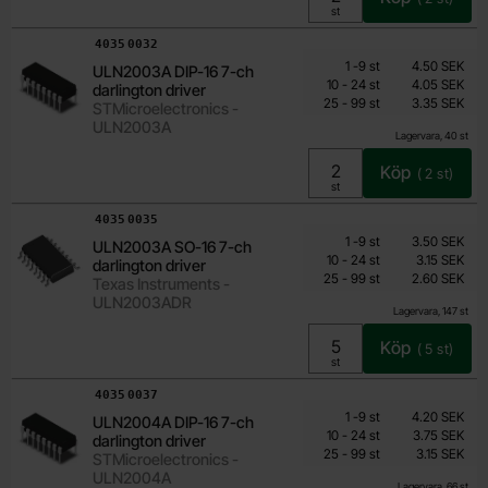
Enhet:
st
Art. nr
4035
0032
Mängdrabatt
Från
Antal
Pris /st
till
1
-
9
st
4.50 SEK
ULN2003A DIP-16 7-ch
2.90 SEK
till
10
-
24
st
4.05 SEK
darlington driver
till
Inklusive 25% moms
25
-
99
st
3.35 SEK
STMicroelectronics -
ULN2003A
Lagervara, 40 st
Köp
(
2
st)
Enhet:
st
Art. nr
4035
0035
Mängdrabatt
Från
Antal
Pris /st
till
1
-
9
st
3.50 SEK
ULN2003A SO-16 7-ch
2.25 SEK
till
10
-
24
st
3.15 SEK
darlington driver
till
Inklusive 25% moms
25
-
99
st
2.60 SEK
Texas Instruments -
ULN2003ADR
Lagervara, 147 st
Köp
(
5
st)
Enhet:
st
Art. nr
4035
0037
Mängdrabatt
Från
Antal
Pris /st
till
1
-
9
st
4.20 SEK
ULN2004A DIP-16 7-ch
2.70 SEK
till
10
-
24
st
3.75 SEK
darlington driver
till
Inklusive 25% moms
25
-
99
st
3.15 SEK
STMicroelectronics -
ULN2004A
Lagervara, 66 st