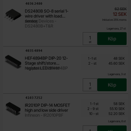
Art. nr
4036
2480
62 SEK
DS2480B SO-8 serial 1-
tid
rea pris
12 SEK
wire driver with load
Inklusive 25% moms
sensor
Analog Devices -
DS2480B+T&R
Lagervara, 27 st
Köp
Enhet:
st
Art. nr
4035
4894
Från
Mängdrabatt
HEF4894BP DIP-20 12-
Antal
Pris /st
till
1
-
1
st
48 SEK
45.60 SEK
Stage shift/store
till
2
-
st
45.60 SEK
Inklusive 25% moms
register LED driver
Nexperia - HEF4894BP
Lagervara, 3 st
Köp
Enhet:
st
Art. nr
4103
7252
Mängdrabatt
Från
Antal
Pris /st
till
1
-
1
st
58 SEK
IR2010P DIP-14 MOSFET
52.20 SEK
till
2
-
9
st
55.10 SEK
high and low side driver
till
Inklusive 25% moms
10
-
st
52.20 SEK
Infineon - IR2010PBF
Lagervara, 6 st