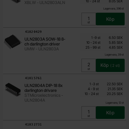
till
Inklusive 25% moms
10
-
24
st
8.05 SEK
XBLW - ULN2803ALN
Lagervara, 396 st
Köp
Enhet:
st
Art. nr
4102
0429
Mängdrabatt
Från
Antal
Pris /st
till
1
-
9
st
6.50 SEK
ULN2803A SOW-18 8-
4.20 SEK
till
10
-
24
st
5.85 SEK
ch darlington driver
till
Inklusive 25% moms
25
-
99
st
4.85 SEK
UMW - ULN2803A
Lagervara, 39 st
Köp
(
2
st)
Enhet:
st
Art. nr
4101
5761
Mängdrabatt
Från
Antal
Pris /st
till
1
-
3
st
22.50 SEK
ULN2804A DIP-18 8x
16.85 SEK
till
4
-
9
st
21.35 SEK
darlington drivare
till
Inklusive 25% moms
10
-
24
st
20.25 SEK
STMicroelectronics -
ULN2804A
Lagervara, 12 st
Köp
Enhet:
st
Art. nr
4103
2731
Mängdrabatt