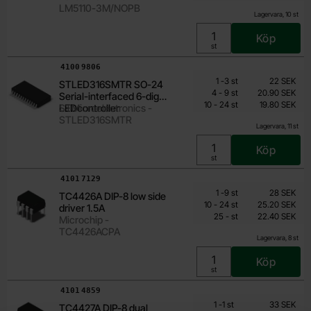
LM5110-3M/NOPB
Lagervara, 10 st
Köp
Enhet:
st
Art. nr
4100
9806
Mängdrabatt
Från
Antal
Pris /st
till
1
-
3
st
22 SEK
STLED316SMTR SO-24
16.50 SEK
till
4
-
9
st
20.90 SEK
Serial-interfaced 6-digit
till
Inklusive 25% moms
10
-
24
st
19.80 SEK
LEDcontroller
STMicroelectronics -
STLED316SMTR
Lagervara, 11 st
Köp
Enhet:
st
Art. nr
4101
7129
Mängdrabatt
Från
Antal
Pris /st
till
1
-
9
st
28 SEK
TC4426A DIP-8 low side
22.40 SEK
till
10
-
24
st
25.20 SEK
driver 1.5A
till
Inklusive 25% moms
25
-
st
22.40 SEK
Microchip -
TC4426ACPA
Lagervara, 8 st
Köp
Enhet:
st
Art. nr
4101
4859
Mängdrabatt
Från
Antal
Pris /st
till
1
-
1
st
33 SEK
TC4427A DIP-8 dual