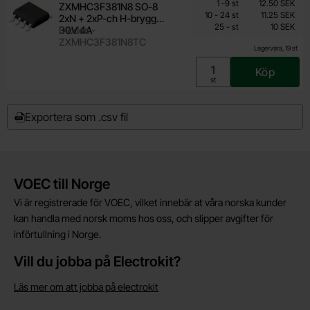
Från
Antal
Pris /st
till
1
-
9
st
12.50 SEK
ZXMHC3F381N8 SO-8
10 SEK
till
10
-
24
st
11.25 SEK
2xN + 2xP-ch H-brygga
till
Inklusive 25% moms
25
-
st
10 SEK
30V 4A
Diodes -
ZXMHC3F381N8TC
Lagervara, 19 st
Köp
Enhet:
st
Exportera som .csv fil
Kort allmän information
VOEC till Norge
Vi är registrerade för VOEC, vilket innebär at våra norska kunder
kan handla med norsk moms hos oss, och slipper avgifter för
införtullning i Norge.
Vill du jobba på Electrokit?
Läs mer om att jobba på electrokit