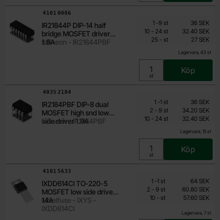
Art. nr
4101
0086
Mängdrabatt
Från
Antal
Pris /st
till
1
-
9
st
36 SEK
IR21844P DIP-14 half
27 SEK
till
10
-
24
st
32.40 SEK
bridge MOSFET driver
till
Inklusive 25% moms
25
-
st
27 SEK
1.8A
Infineon - IR21844PBF
Lagervara, 43 st
Köp
Enhet:
st
Art. nr
4035
2184
Mängdrabatt
Från
Antal
Pris /st
till
1
-
1
st
36 SEK
IR2184PBF DIP-8 dual
27 SEK
till
2
-
9
st
34.20 SEK
MOSFET high snd low
till
Inklusive 25% moms
10
-
24
st
32.40 SEK
side driver 1.9A
Infineon - IR2184PBF
Lagervara, 15 st
Köp
Enhet:
st
Art. nr
4101
5633
Mängdrabatt
Från
Antal
Pris /st
till
1
-
1
st
64 SEK
IXDD614CI TO-220-5
57.60 SEK
till
2
-
9
st
60.80 SEK
MOSFET low side driver
till
Inklusive 25% moms
10
-
st
57.60 SEK
14A
Littelfuse - IXYS -
IXDD614CI
Lagervara, 7 st