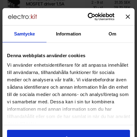
29.70 SEK
till
2
-
9
st
31.35 SEK
MOSFET driver 1.5A
till
Inklusive 25% moms
10
-
st
29.70 SEK
Microchip -
TC4427AEPA
Lagervara, 59 st
Köp
Enhet:
st
Samtycke
Information
Om
Art. nr
4101
6663
Mängdrabatt
Från
Antal
Pris /st
till
1
-
1
st
38 SEK
TC4469 DIP-14 low side
34.20 SEK
till
2
-
9
st
36.10 SEK
MOSFET driver
Denna webbplats använder cookies
till
Inklusive 25% moms
10
-
st
34.20 SEK
Microchip -
TC4469CPD
Vi använder enhetsidentifierare för att anpassa innehållet
Lagervara, 27 st
till användarna, tillhandahålla funktioner för sociala
Köp
medier och analysera vår trafik. Vi vidarebefordrar även
Enhet:
st
sådana identifierare och annan information från din enhet
Art. nr
4101
5635
till de sociala medier och annons- och analysföretag som
TPS28226DR SO-8
14.50 SEK
vi samarbetar med. Dessa kan i sin tur kombinera
MOSFET Gate Driver 4A
Inklusive 25% moms
Texas Instruments -
informationen med annan information som du har
TPS28226DR
tillhandahållit eller som de har samlat in när du har använt
Lagervara, 29 st
deras tjänster.
Köp
Enhet:
st