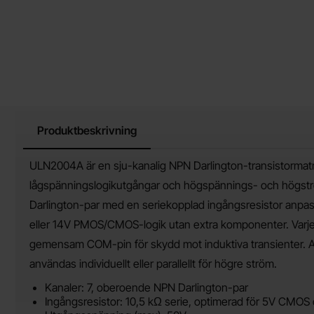
Produktbeskrivning
Produktbeskrivning
ULN2004A är en sju-kanalig NPN Darlington-transistormatri
lågspänningslogikutgångar och högspännings- och högström
Darlington-par med en seriekopplad ingångsresistor anpas
eller 14V PMOS/CMOS-logik utan extra komponenter. Varje u
gemensam COM-pin för skydd mot induktiva transienter. Al
användas individuellt eller parallellt för högre ström.
Kanaler: 7, oberoende NPN Darlington-par
Ingångsresistor: 10,5 kΩ serie, optimerad för 5V C