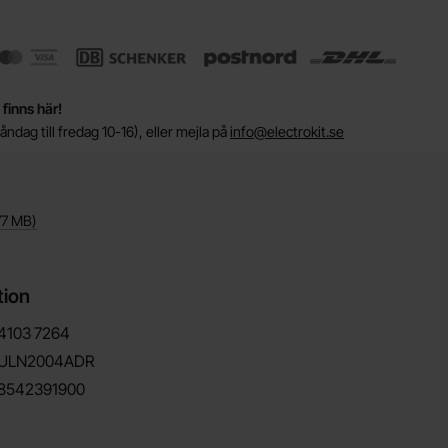
 finns här!
ndag till fredag 10-16), eller mejla på
info@electrokit.se
77 MB
)
tion
4103
7264
ULN2004ADR
8542391900