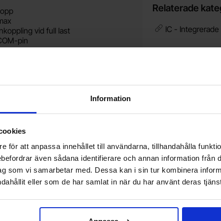
Relaterade kate
topp
 max
IC - Integrerade 
koppling vid full last
 COM-pin
Vill du jobba på Electrokit?
V
Information
Läs mer om att jobba på electrokit
g
F
cookies
e för att anpassa innehållet till användarna, tillhandahålla funkt
Nyhetsbrev
rebefordrar även sådana identifierare och annan information från di
ag som vi samarbetar med. Dessa kan i sin tur kombinera info
Jag önskar erbjudanden, rabatter och produktnyheter direkt till min inkorg!
Du kommer att få ca 1 utskick / månad. Avbryt enkelt när du vill.
dahållit eller som de har samlat in när du har använt deras tjänst
Din e-post