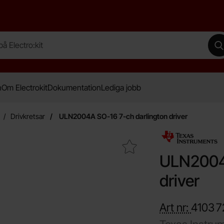
lectro:kit
G
n
Om Electrokit
Dokumentation
Lediga jobb
Drivkretsar
ULN2004A SO-16 7-ch darlington driver
Makera uLN2004A SO-16 7-ch darlington driver som favo
ULN2004A
driver
Art nr:
4103
7