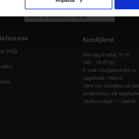
Anpassa
la hos oss
Kundtjänst
gor (FAQ)
Måndag-Fredag 10-16
040 - 29 87 60
villkor
E-mail: info@electrokit.se
Lagerbutik i Malmö
neköp
Varor kan beställas på näte
avhämtning i vår lagerbuti
Västkustvägen 7 i Malmö.