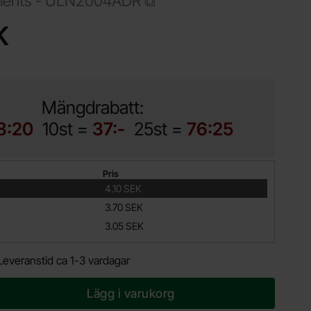
ments -
ULN2004ADR
ukt ULN2004A SO-16 7-ch darlington driver
K
Mängdrabatt:
8:20
10st =
37:-
25st =
76:25
Pris
4.10 SEK
3.70 SEK
3.05 SEK
Leveranstid ca 1-3 vardagar
Lägg i varukorg