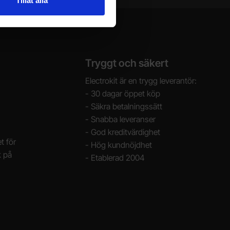
Tillåt alla
Tryggt och säkert
Electrokit är en trygg leverantör:
- 30 dagar öppet köp
- Säkra betalningssätt
- Snabba leveranser
- God kreditvärdighet
t för
- Hög kundnöjdhet
k på
- Etablerad 2004