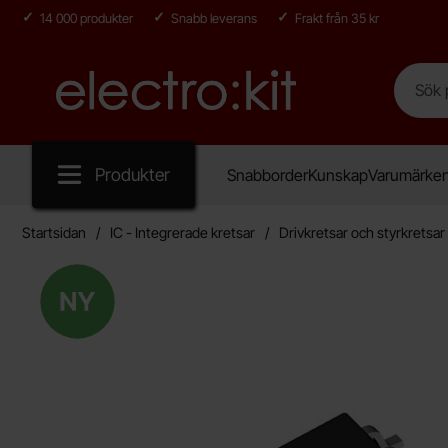
14 000 produkter
Snabb leverans
Frakt från 35 kr
Sök
Sök på E
Startsidan för Electro:kit
Produkter
Snabborder
Kunskap
Varumärke
Startsidan
IC - Integrerade kretsar
Drivkretsar och styrkretsar
Ny