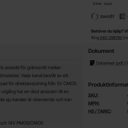
Enhet : styck
Behöver du hjälp? Vi
Ring
040-298760
(må
Dokument
Datasheet
(pdf,
1.
s avsedd för gränssnitt mellan
slaster. Varje kanal består av ett
sad för direktanslutning från 5V CMOS
Produktinforma
tgång har en diod ansluten till en
SKU:
la sju kanaler är oberoende och kan
MPN:
HS / TARIC:
MOS och 14V PMOS/CMOS