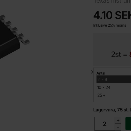
Texas Instru
Handla denna prod
pris
4.10 SE
Inklusive 25% moms
2st =
Mängdrabatt
Antal
till
2
-
9
till
10
-
24
till
25
+
Lagervara, 75 st.
antal
+
-