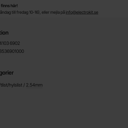
 finns här!
ndag till fredag 10-16), eller mejla på
info@electrokit.se
tion
4103
6902
8536901000
gorier
list/hylslist /
2.54mm