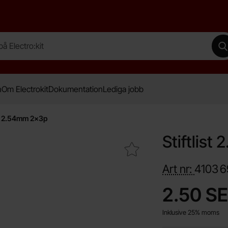
lectro:kit
G
n
Om Electrokit
Dokumentation
Lediga jobb
st 2.54mm 2x3p
Stiftlis
Makera stiftlist 2.54mm 2x3p som favorit
Art nr:
4103
6
Handla denna prod
pris
2.50 S
Inklusive 25% moms