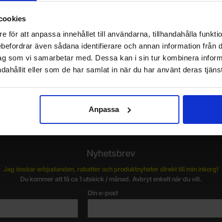
Köp
(
6
st)
(
5
st)
-
-
Enhet:
Enhet:
st
st
cookies
st
Lagervara, 4957 st
L
Art. nr
4100
3038
e för att anpassa innehållet till användarna, tillhandahålla funkt
rebefordrar även sådana identifierare och annan information från di
ag som vi samarbetar med. Dessa kan i sin tur kombinera info
dahållit eller som de har samlat in när du har använt deras tjänst
Vill du jobba på Electrokit?
V
Läs mer om att jobba på electrokit
g
F
Anpassa
Nyhetsbrev
Jag önskar erbjudanden, rabatter och produktnyheter direkt till min inkorg!
Du kommer att få ca 1 utskick / månad. Avbryt enkelt när du vill.
Din e-post