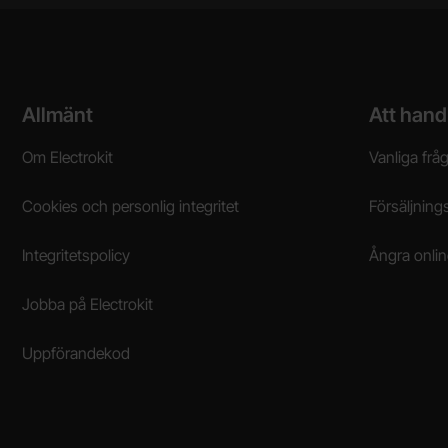
Sidfot Blandad info och länkar
Allmänt
Att hand
Om Electrokit
Vanliga frå
Cookies och personlig integritet
Försäljnings
Integritetspolicy
Ångra onli
Jobba på Electrokit
Uppförandekod