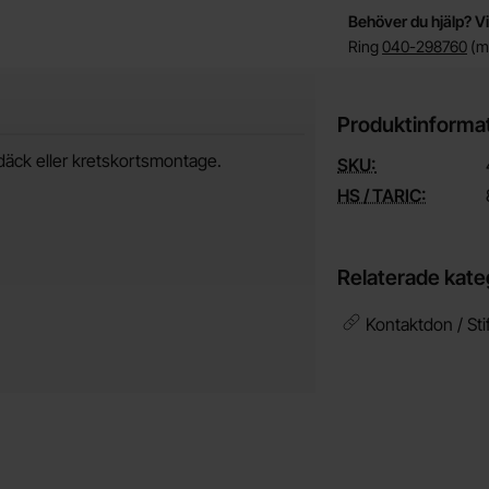
Behöver du hjälp? Vi
Ring
040-298760
(må
Produktinforma
äck eller kretskortsmontage.
SKU:
HS / TARIC:
Relaterade kate
Kontaktdon / Stift