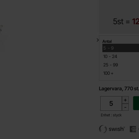
5st =
1
Mängdrabatt
Antal
till
5
-
9
till
10
-
24
till
25
-
99
till
100
+
Lagervara, 770 st
antal
+
-
Enhet : styck