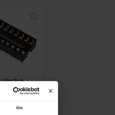
avorit
Makera dIL-hållare 16-pin som favorit
L-hållare 16-pin
Från
2.20 SEK
0.85 SEK
t
1.65 SEK
0.85 SEK
Inklusive 25% moms
Om