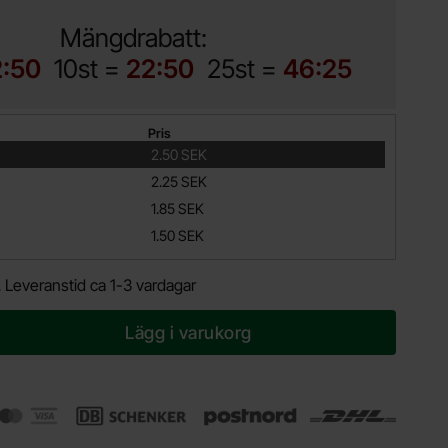
Mängdrabatt:
2:50
10st =
22:50
25st =
46:25
Pris
2.50 SEK
2.25 SEK
1.85 SEK
1.50 SEK
.
Leveranstid ca 1-3 vardagar
Lägg i varukorg