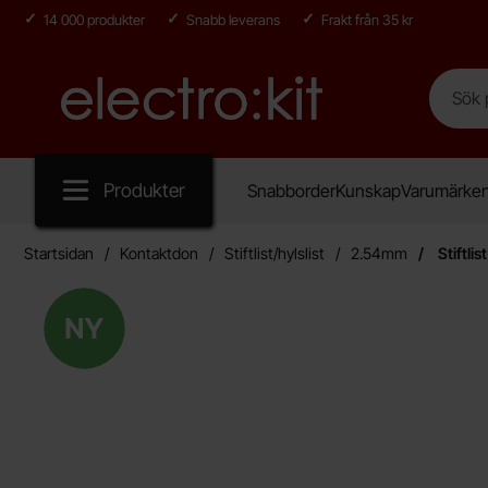
14 000 produkter
Snabb leverans
Frakt från 35 kr
Sök
Sök på E
Startsidan för Electro:kit
Produkter
Snabborder
Kunskap
Varumärke
Startsidan
Kontaktdon
Stiftlist/hylslist
2.54mm
Stiftli
Ny