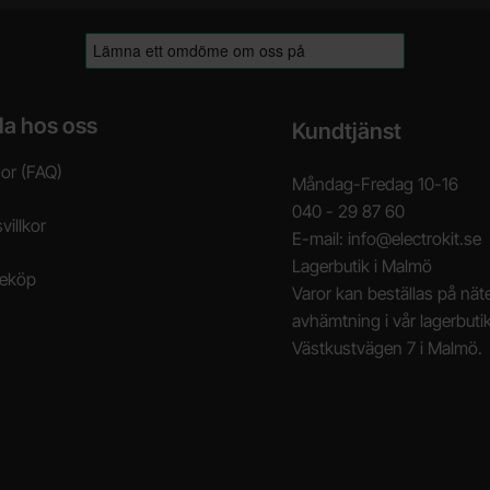
la hos oss
Kundtjänst
gor (FAQ)
Måndag-Fredag 10-16
040 - 29 87 60
villkor
E-mail: info@electrokit.se
Lagerbutik i Malmö
neköp
Varor kan beställas på näte
avhämtning i vår lagerbuti
Västkustvägen 7 i Malmö.