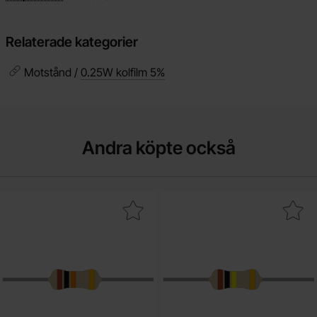
Relaterade kategorier
Motstånd /
0.25W kolfilm 5%
Andra köpte också
akera motstånd kolfilm 0.25W 10kohm (10k) som favorit
Makera motstånd kolfilm 0.25W 10