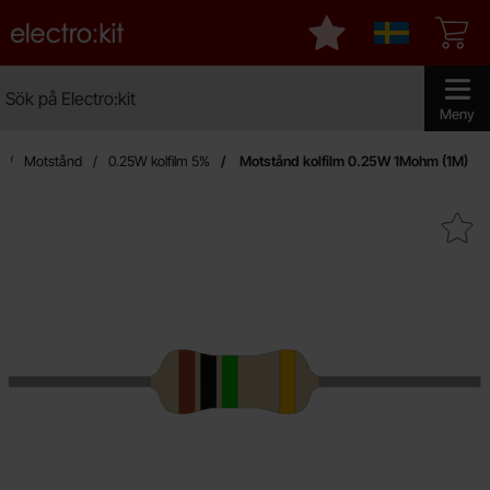
Startsidan för Electro:kit
Mina favoriter
Sverige
Sök
Sök på Electro:kit
Genomför 
Meny
Motstånd
0.25W kolfilm 5%
Motstånd kolfilm 0.25W 1Mohm (1M)
Makera motstånd kolfilm 0.25W