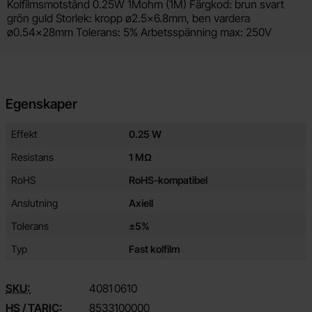
Produktbeskrivning
Kolfilmsmotstånd 0.25W 1Mohm (1M) Färgkod: brun svart
grön guld Storlek: kropp ø2.5x6.8mm, ben vardera
ø0.54x28mm Tolerans: 5% Arbetsspänning max: 250V
Egenskaper
Egenskaper/attribut för denna produkt
Attribut
Värde
Effekt
0.25 W
Resistans
1 MΩ
RoHS
RoHS-kompatibel
Anslutning
Axiell
Tolerans
±5%
Typ
Fast kolfilm
SKU:
4081
0610
HS / TARIC:
8533100000