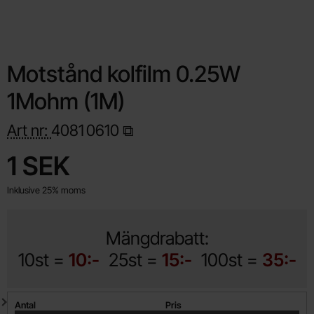
Motstånd kolfilm 0.25W
1Mohm (1M)
Art nr:
4081
0610
Handla denna produkt Motstånd kolfilm 0.25W 1Mohm (1M)
pris
1 SEK
Inklusive 25% moms
Mängdrabatt:
10st =
10:-
25st =
15:-
100st =
35:-
Mängdrabatt
Antal
Pris