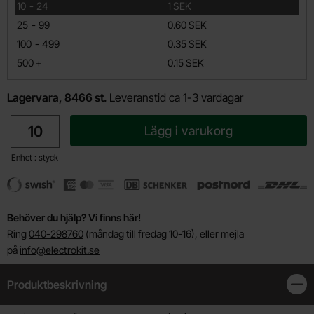
till
10
-
24
1 SEK
till
25
-
99
0.60 SEK
till
100
-
499
0.35 SEK
till
500
+
0.15 SEK
Lagervara, 8466 st.
Leveranstid ca 1-3 vardagar
antal
Lägg i varukorg
Enhet : styck
Behöver du hjälp? Vi finns här!
Ring
040-298760
(måndag till fredag 10-16), eller mejla
på
info@electrokit.se
Produktbeskrivning
Stän