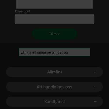
Din e-post
Sidfot Blandad info och länkar
Allmänt
Att handla hos oss
Kundtjänst