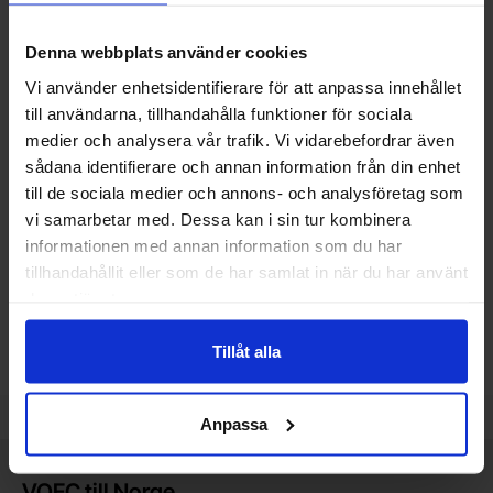
Denna webbplats använder cookies
Vi använder enhetsidentifierare för att anpassa innehållet
till användarna, tillhandahålla funktioner för sociala
medier och analysera vår trafik. Vi vidarebefordrar även
Motstånd kolfilm 0.25W 1kohm
1N4148 DO-35 75V 200mA
sådana identifierare och annan information från din enhet
(1k)
Diotec - 1N4148
till de sociala medier och annons- och analysföretag som
vi samarbetar med. Dessa kan i sin tur kombinera
Mängdrabatt
Mängdrabatt
Från
Från
Antal
Pris /st
till
Antal
Pris /st
till
1
-
24
st
1 SEK
1
-
99
st
0.25 SEK
0.15 SEK
0.10 SEK
till
till
25
-
99
st
0.60 SEK
100
-
249
st
0.20 SEK
informationen med annan information som du har
till
till
100
-
499
st
0.35 SEK
250
-
499
st
0.15 SEK
Inklusive 25% moms
Inklusive 25% moms
tillhandahållit eller som de har samlat in när du har använt
deras tjänster.
Köp
Köp
(
10
st)
(
50
st)
Enhet:
Enhet:
st
st
Tillåt alla
Lagervara, 5690 st
Lagervara, 991 st
Art. nr
Art. nr
4081
0310
4031
0010
Anpassa
Kort allmän information
VOEC till Norge