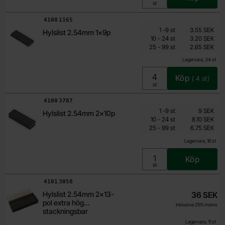
Enhet:
st
Art. nr
4100
1165
Mängdrabatt
Från
Antal
Pris /st
till
1
-
9
st
3.55 SEK
Hylslist 2.54mm 1x9p
2.10 SEK
till
10
-
24
st
3.20 SEK
till
Inklusive 25% moms
25
-
99
st
2.65 SEK
Lagervara, 34 st
Köp
(
4
st)
Enhet:
st
Art. nr
4100
3787
Mängdrabatt
Från
Antal
Pris /st
till
1
-
9
st
9 SEK
Hylslist 2.54mm 2x10p
5.40 SEK
till
10
-
24
st
8.10 SEK
till
Inklusive 25% moms
25
-
99
st
6.75 SEK
Lagervara, 18 st
Köp
Enhet:
st
Art. nr
4101
3058
Hylslist 2.54mm 2x13-
36 SEK
pol extra hög
Inklusive 25% moms
stackningsbar
Lagervara, 11 st