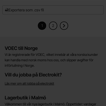
Exportera som .csv fil
1
2
Nuvarande sida, Sidan
Gå till sidan
Gå till nästa sida
Kort allmän information
VOEC till Norge
Vi är registrerade för VOEC, vilket innebär at våra norska kunder
kan handla med norsk moms hos oss, och slipper avgifter för
införtullning i Norge.
Vill du jobba på Electrokit?
Läs mer om att jobba på electrokit
Lagerbutik i Malmö
Välkommen till vår nya lagerbutik i Malmö. Öppettider: vardagar