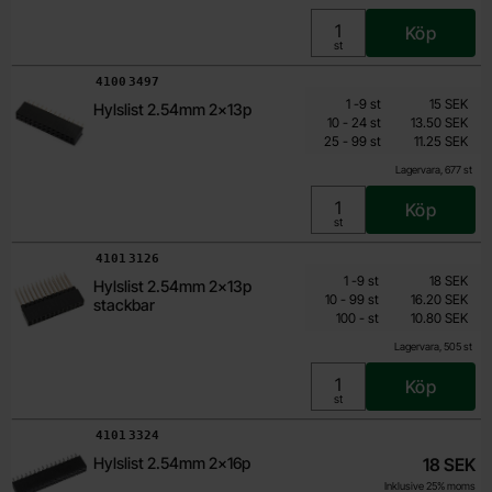
Köp
Enhet:
st
Art. nr
4100
3497
Mängdrabatt
Från
Antal
Pris /st
till
1
-
9
st
15 SEK
Hylslist 2.54mm 2x13p
9 SEK
till
10
-
24
st
13.50 SEK
till
Inklusive 25% moms
25
-
99
st
11.25 SEK
Lagervara, 677 st
Köp
Enhet:
st
Art. nr
4101
3126
Mängdrabatt
Från
Antal
Pris /st
till
1
-
9
st
18 SEK
Hylslist 2.54mm 2x13p
10.80 SEK
till
10
-
99
st
16.20 SEK
stackbar
till
Inklusive 25% moms
100
-
st
10.80 SEK
Lagervara, 505 st
Köp
Enhet:
st
Art. nr
4101
3324
Hylslist 2.54mm 2x16p
18 SEK
Inklusive 25% moms