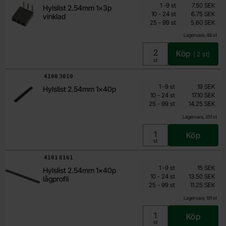
Mängdrabatt
Från
Antal
Pris /st
till
1
-
9
st
7.50 SEK
Hylslist 2.54mm 1x3p
4.50 SEK
till
10
-
24
st
6.75 SEK
vinklad
till
Inklusive 25% moms
25
-
99
st
5.60 SEK
Lagervara, 46 st
Köp
(
2
st)
Enhet:
st
Art. nr
4100
3010
Mängdrabatt
Från
Antal
Pris /st
till
1
-
9
st
19 SEK
Hylslist 2.54mm 1x40p
11.40 SEK
till
10
-
24
st
17.10 SEK
till
Inklusive 25% moms
25
-
99
st
14.25 SEK
Lagervara, 251 st
Köp
Enhet:
st
Art. nr
4101
8161
Mängdrabatt
Från
Antal
Pris /st
till
1
-
9
st
15 SEK
Hylslist 2.54mm 1x40p
9 SEK
till
10
-
24
st
13.50 SEK
lågprofil
till
Inklusive 25% moms
25
-
99
st
11.25 SEK
Lagervara, 191 st
Köp
Enhet:
st