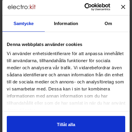
Lagervara, 228 st
Köp
(
2
st)
Enhet:
st
Samtycke
Information
Om
Art. nr
4101
5276
Mängdrabatt
Från
Antal
Pris /st
till
1
-
9
st
9 SEK
Hylslist 2.54mm 1x6p
6.75 SEK
till
10
-
24
st
8.10 SEK
stackningsbar
Denna webbplats använder cookies
till
Inklusive 25% moms
25
-
st
6.75 SEK
Lagervara, 1018 st
Vi använder enhetsidentifierare för att anpassa innehållet
till användarna, tillhandahålla funktioner för sociala
Köp
Enhet:
st
medier och analysera vår trafik. Vi vidarebefordrar även
sådana identifierare och annan information från din enhet
Art. nr
4101
5605
Mängdrabatt
Från
Antal
Pris /st
till
till de sociala medier och annons- och analysföretag som
1
-
9
st
9 SEK
Hylslist 2.54mm 1x6p
6.75 SEK
till
10
-
24
st
8.10 SEK
stackningsbar extra hög
vi samarbetar med. Dessa kan i sin tur kombinera
till
Inklusive 25% moms
25
-
st
6.75 SEK
informationen med annan information som du har
Lagervara, 514 st
tillhandahållit eller som de har samlat in när du har använt
Köp
deras tjänster.
Enhet:
st
Art. nr
4100
3770
Tillåt alla
Mängdrabatt
Från
Antal
Pris /st
till
1
-
9
st
12 SEK
Hylslist 2.54mm 1x6p