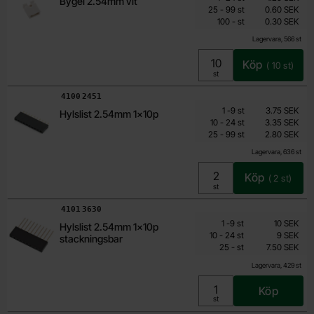
Bygel 2.54mm vit
0.30 SEK
till
25
-
99
st
0.60 SEK
till
Inklusive 25% moms
100
-
st
0.30 SEK
Lagervara, 566 st
Köp
(
10
st)
Enhet:
st
Art. nr
4100
2451
Mängdrabatt
Från
Antal
Pris /st
till
1
-
9
st
3.75 SEK
Hylslist 2.54mm 1x10p
2.25 SEK
till
10
-
24
st
3.35 SEK
till
Inklusive 25% moms
25
-
99
st
2.80 SEK
Lagervara, 636 st
Köp
(
2
st)
Enhet:
st
Art. nr
4101
3630
Mängdrabatt
Från
Antal
Pris /st
till
1
-
9
st
10 SEK
Hylslist 2.54mm 1x10p
7.50 SEK
till
10
-
24
st
9 SEK
stackningsbar
till
Inklusive 25% moms
25
-
st
7.50 SEK
Lagervara, 429 st
Köp
Enhet:
st