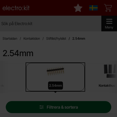
Startsidan för Electro:kit
Mina favoriter
Sverige
Sök
Sök på Electro:kit
Genomför 
Meny
Startsidan
Kontaktdon
Stiftlist/hylslist
2.54mm
2.54mm
Underkategorier
Hoppa
till
produkter
mm
2.54mm
Kontakthus
Hoppa
Filtrera & sortera
över
filtersektionen
Filtrera & sortera