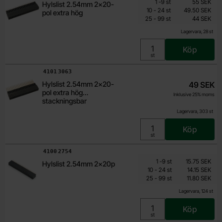
Från
Antal
Pris /st
till
1
-
9
st
55 SEK
Hylslist 2.54mm 2x20-
38.50 SEK
till
10
-
24
st
49.50 SEK
pol extra hög
till
Inklusive 25% moms
25
-
99
st
44 SEK
Lagervara, 28 st
Köp
Enhet:
st
Art. nr
4101
3063
Hylslist 2.54mm 2x20-
49 SEK
pol extra hög
Inklusive 25% moms
stackningsbar
Lagervara, 303 st
Köp
Enhet:
st
Art. nr
4100
2754
Mängdrabatt
Från
Antal
Pris /st
till
1
-
9
st
15.75 SEK
Hylslist 2.54mm 2x20p
9.45 SEK
till
10
-
24
st
14.15 SEK
till
Inklusive 25% moms
25
-
99
st
11.80 SEK
Lagervara, 124 st
Köp
Enhet:
st