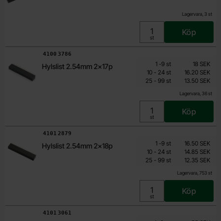
Lagervara, 3 st
Köp
Enhet:
st
Art. nr
4100
3786
Mängdrabatt
Från
Antal
Pris /st
till
1
-
9
st
18 SEK
Hylslist 2.54mm 2x17p
10.80 SEK
till
10
-
24
st
16.20 SEK
till
Inklusive 25% moms
25
-
99
st
13.50 SEK
Lagervara, 36 st
Köp
Enhet:
st
Art. nr
4101
2879
Mängdrabatt
Från
Antal
Pris /st
till
1
-
9
st
16.50 SEK
Hylslist 2.54mm 2x18p
9.90 SEK
till
10
-
24
st
14.85 SEK
till
Inklusive 25% moms
25
-
99
st
12.35 SEK
Lagervara, 753 st
Köp
Enhet:
st
Art. nr
4101
3061
Mängdrabatt