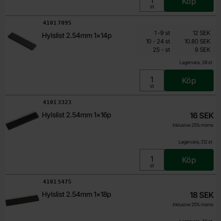
Köp
Enhet:
st
Art. nr
4101
7095
Mängdrabatt
Från
Antal
Pris /st
till
1
-
9
st
12 SEK
Hylslist 2.54mm 1x14p
9 SEK
till
10
-
24
st
10.80 SEK
till
Inklusive 25% moms
25
-
st
9 SEK
Lagervara, 38 st
Köp
Enhet:
st
Art. nr
4101
3323
Hylslist 2.54mm 1x16p
16 SEK
Inklusive 25% moms
Lagervara, 212 st
Köp
Enhet:
st
Art. nr
4101
5475
Hylslist 2.54mm 1x18p
18 SEK
Inklusive 25% moms