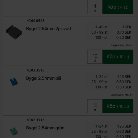
Köp
(
4
st)
Enhet:
st
Art. nr
4100
0598
Mängdrabatt
Från
Antal
Pris /st
till
1
-
49
st
1 SEK
Bygel 2.54mm 2p svart
0.50 SEK
till
50
-
99
st
0.70 SEK
till
Inklusive 25% moms
100
-
st
0.50 SEK
Lagervara, 867 st
Köp
(
10
st)
Enhet:
st
Art. nr
4102
3518
Mängdrabatt
Från
Antal
Pris /st
till
1
-
24
st
1.25 SEK
Bygel 2.54mm blå
0.30 SEK
till
25
-
99
st
0.60 SEK
till
Inklusive 25% moms
100
-
st
0.30 SEK
Lagervara, 780 st
Köp
(
10
st)
Enhet:
st
Art. nr
4102
3516
Mängdrabatt
Från
Antal
Pris /st
till
1
-
24
st
1.25 SEK
Bygel 2.54mm grön
0.30 SEK
till
25
-
99
st
0.60 SEK
till
Inklusive 25% moms
100
-
st
0.30 SEK