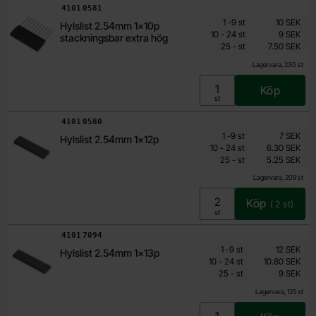
Art. nr
4101
0581
Mängdrabatt
Från
Antal
Pris /st
till
1
-
9
st
10 SEK
Hylslist 2.54mm 1x10p
7.50 SEK
till
10
-
24
st
9 SEK
stackningsbar extra hög
till
Inklusive 25% moms
25
-
st
7.50 SEK
Lagervara, 230 st
Köp
Enhet:
st
Art. nr
4101
0580
Mängdrabatt
Från
Antal
Pris /st
till
1
-
9
st
7 SEK
Hylslist 2.54mm 1x12p
5.25 SEK
till
10
-
24
st
6.30 SEK
till
Inklusive 25% moms
25
-
st
5.25 SEK
Lagervara, 209 st
Köp
(
2
st)
Enhet:
st
Art. nr
4101
7094
Mängdrabatt
Från
Antal
Pris /st
till
1
-
9
st
12 SEK
Hylslist 2.54mm 1x13p
9 SEK
till
10
-
24
st
10.80 SEK
till
Inklusive 25% moms
25
-
st
9 SEK
Lagervara, 125 st