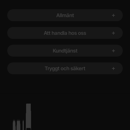
Sidfot Blandad info och länkar
Allmänt
Att handla hos oss
Kundtjänst
Tryggt och säkert