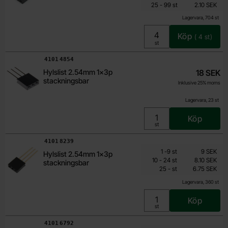
till
Inklusive 25% moms
25
-
99
st
2.10 SEK
Lagervara, 704 st
Köp
(
4
st)
Enhet:
st
Art. nr
4101
4854
Hylslist 2.54mm 1x3p
18 SEK
stackningsbar
Inklusive 25% moms
Lagervara, 23 st
Köp
Enhet:
st
Art. nr
4101
8239
Mängdrabatt
Från
Antal
Pris /st
till
1
-
9
st
9 SEK
Hylslist 2.54mm 1x3p
6.75 SEK
till
10
-
24
st
8.10 SEK
stackningsbar
till
Inklusive 25% moms
25
-
st
6.75 SEK
Lagervara, 360 st
Köp
Enhet:
st
Art. nr
4101
6792