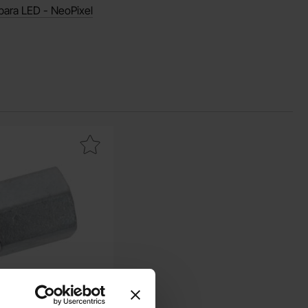
bara LED - NeoPixel
avorit
Makera distans M2 5mm som favorit