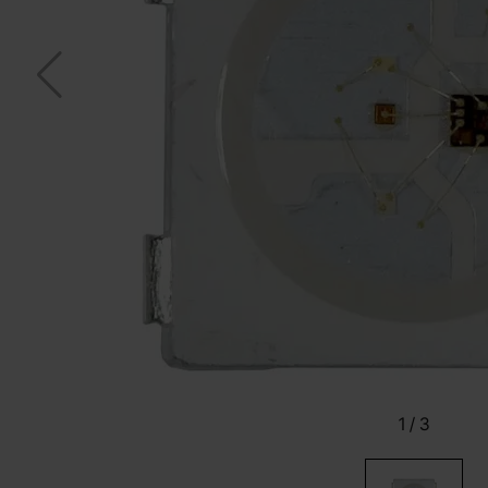
1
/
3