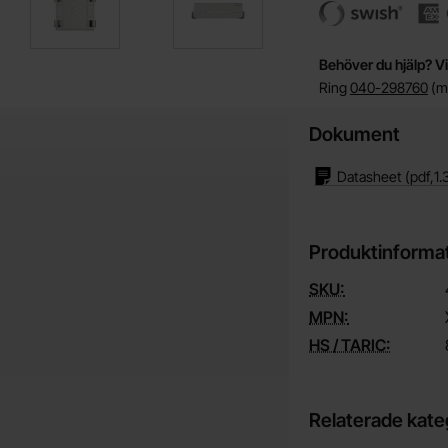
Behöver du hjälp? Vi
Ring
040-298760
(må
Dokument
Datasheet
(pdf,
1.
Produktinforma
SKU:
MPN:
HS / TARIC:
Relaterade kate