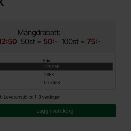
K
Mängdrabatt:
12:50
50st =
50:-
100st =
75:-
Pris
1.25 SEK
1 SEK
0.75 SEK
t.
Leveranstid ca 1-3 vardagar
Lägg i varukorg