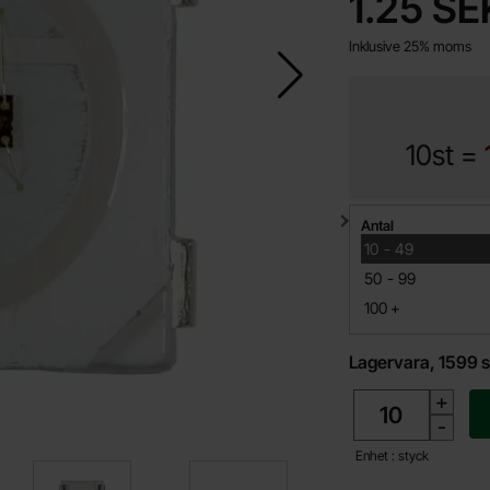
pris
1.25 SE
Inklusive 25% moms
10st =
Mängdrabatt
Antal
till
10
-
49
till
50
-
99
till
100
+
Lagervara, 1599 s
antal
+
-
Enhet : styck