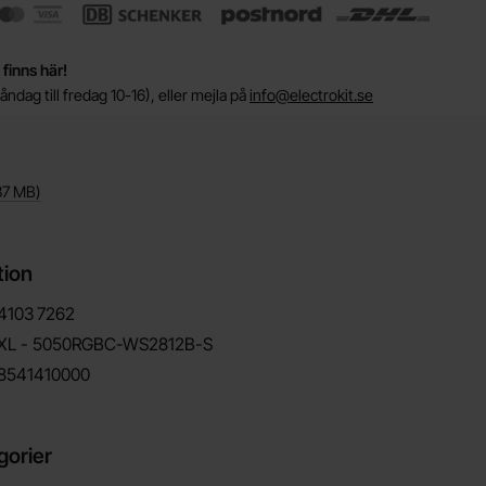
 finns här!
ndag till fredag 10-16), eller mejla på
info@electrokit.se
37 MB
)
tion
4103
7262
XL - 5050RGBC-WS2812B-S
8541410000
gorier