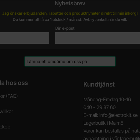
Nyhetsbrev
Jag önskar erbjudanden, rabatter och produktnyheter direkt till min inkorg!
Du kommer att få ca 1 utskick / månad. Avbryt enkelt när du vill.
Din e-post
la hos oss
Kundtjänst
gor (FAQ)
Måndag-Fredag 10-16
040 - 29 87 60
villkor
E-mail: info@electrokit.se
Lagerbutik i Malmö
neköp
Varor kan beställas på näte
avhämtning i vår lagerbuti