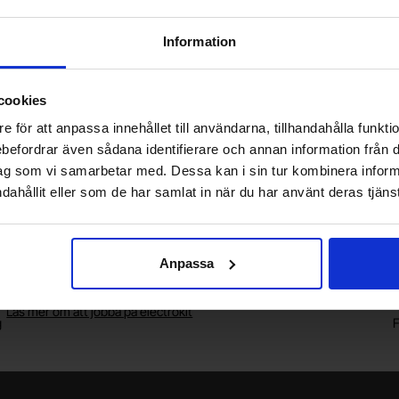
x10
LED SMD1206 gul-grön 35mcd
Di
Information
Mängdrabatt
Antal
Pris /st
till
1
-
9
st
tidigare pris
4 SEK
0.55 SEK
till
10
-
24
rea pris
0.25 SEK
0.25 SEK
till
25
-
99
s
cookies
Inklusive 25% moms
+
+
e för att anpassa innehållet till användarna, tillhandahålla funkt
Köp
(
25
st)
(
50
st)
-
-
rebefordrar även sådana identifierare och annan information från di
Enhet:
Enhet:
st
st
ag som vi samarbetar med. Dessa kan i sin tur kombinera info
st
Lagervara, 3021 st
Art. nr
4030
7552
dahållit eller som de har samlat in när du har använt deras tjänst
Anpassa
Vill du jobba på Electrokit?
V
Läs mer om att jobba på electrokit
g
F