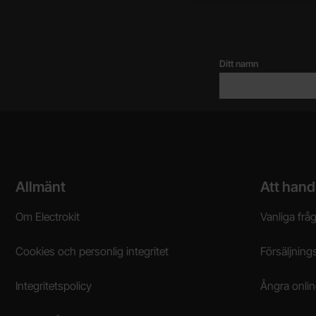
Ditt namn
Sidfot Blandad info och länkar
Allmänt
Att hand
Om Electrokit
Vanliga frå
Cookies och personlig integritet
Försäljnings
Integritetspolicy
Ångra onli