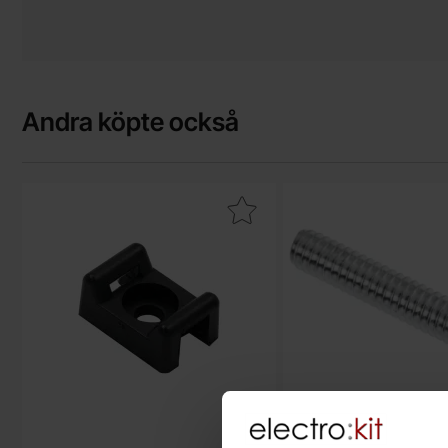
Andra köpte också
Makera hållare buntband max 3.6mm skruvfäste svart som favo
Makera sk