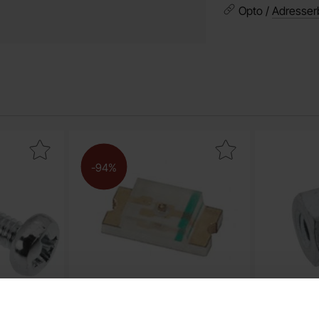
Opto /
Adresser
rit
ruv PH M2x10 som favorit
Makera lED SMD1206 gul-grön 35mcd som f
-94%