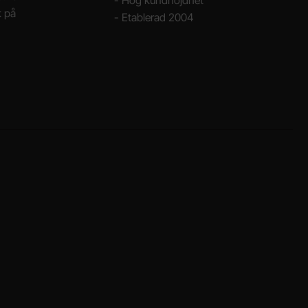
- Hög kundnöjdhet
k på
- Etablerad 2004