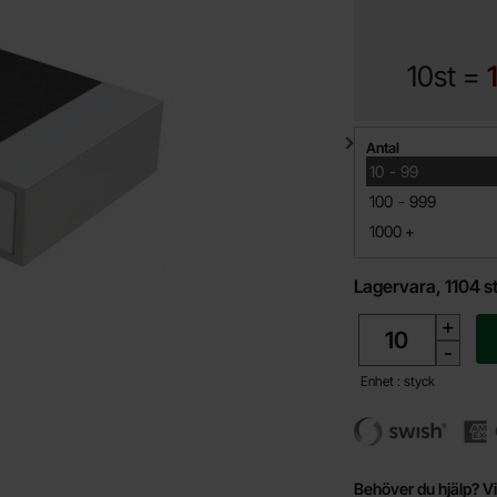
10st =
Mängdrabatt
Antal
till
10
-
99
till
100
-
999
till
1000
+
Lagervara, 1104 s
antal
+
-
Enhet : styck
Behöver du hjälp? Vi