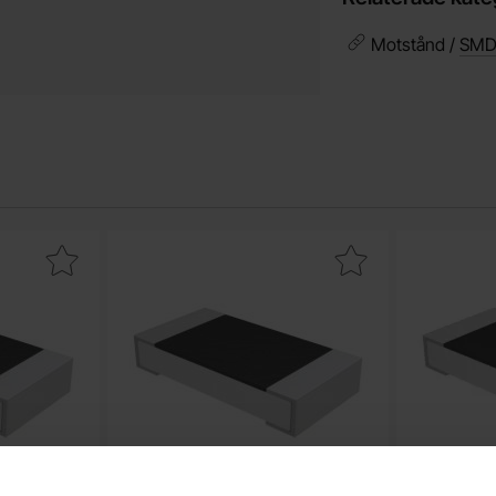
Motstånd /
SMD
.2kohm 0.25W SMD 1206 som favorit
Makera motstånd 511kohm 0.25W SMD 1206 so
Makera m