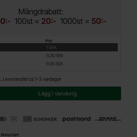
Mängdrabatt:
10:-
100st =
20:-
1000st =
50:-
Pris
1 SEK
0.20 SEK
0.05 SEK
t.
Leveranstid ca 1-3 vardagar
Lägg i varukorg
 finns här!