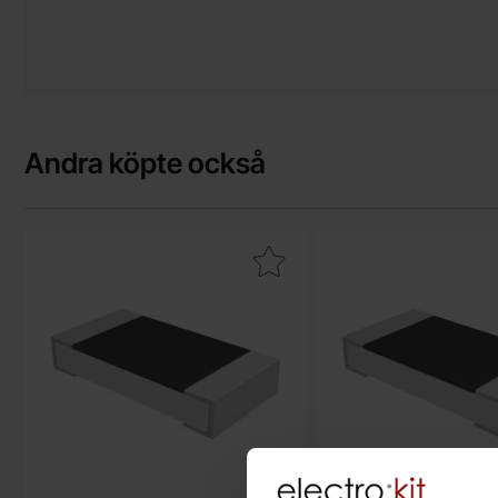
Andra köpte också
Makera motstånd 75kohm 0.25W SMD 1206 som favorit
Makera motstånd 33