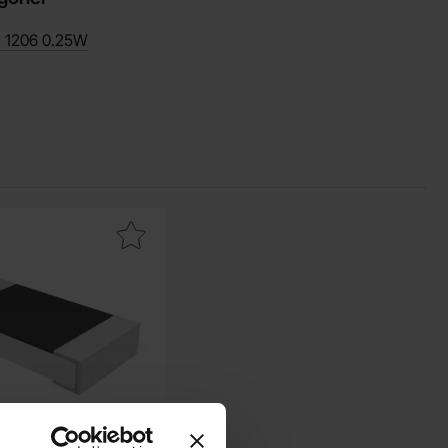
 1206 0.25W
m favorit
otstånd 4.7kohm 0.25W SMD 1206 som favorit