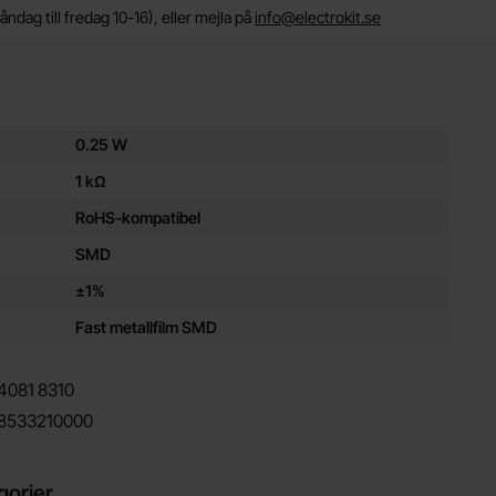
ndag till fredag 10-16), eller mejla på
info@electrokit.se
ör denna produkt
0.25 W
1 kΩ
RoHS-kompatibel
SMD
±1%
Fast metallfilm SMD
4081
8310
8533210000
gorier