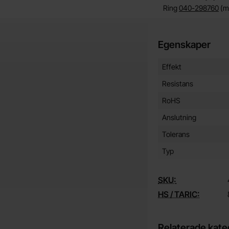
Ring
040-298760
(må
Egenskaper
Egenskaper/attribut f
Attribut
Värde
Effekt
Resistans
RoHS
Anslutning
Tolerans
Typ
SKU:
HS / TARIC:
Relaterade kate