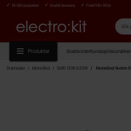
14 000 produkter
Snabb leverans
Frakt från 35 kr
Sök
Sök på E
Startsidan för Electro:kit
Produkter
Snabborder
Kunskap
Varumärke
Startsidan
Motstånd
SMD 1206 0.25W
Motstånd 1kohm 