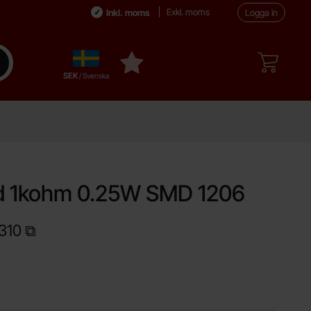
Exkl. moms
Inkl. moms
Logga in
Sverige
enomför sökning
Mina favoriter
,
SEK
/ Svenska
d 1kohm 0.25W SMD 1206
310
dukt Motstånd 1kohm 0.25W SMD 1206