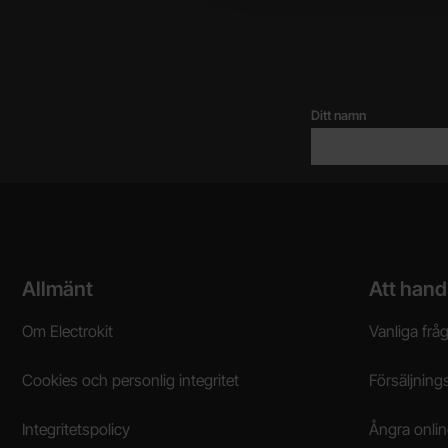
Ditt namn
Sidfot Blandad info och länkar
Allmänt
Att hand
Om Electrokit
Vanliga frå
Cookies och personlig integritet
Försäljnings
Integritetspolicy
Ångra onli