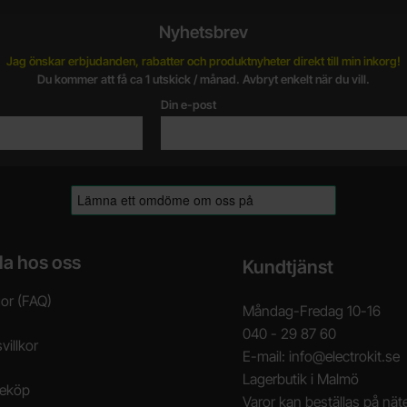
Nyhetsbrev
Jag önskar erbjudanden, rabatter och produktnyheter direkt till min inkorg!
Du kommer att få ca 1 utskick / månad. Avbryt enkelt när du vill.
Din e-post
la hos oss
Kundtjänst
gor (FAQ)
Måndag-Fredag 10-16
040 - 29 87 60
villkor
E-mail: info@electrokit.se
Lagerbutik i Malmö
neköp
Varor kan beställas på näte