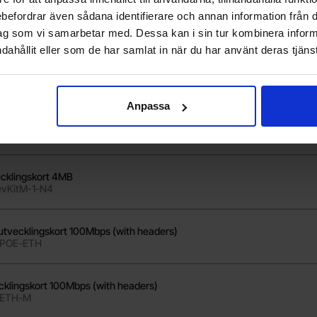
gskort 4MB BLE/Zigbee/Thread (with headers)
rebefordrar även sådana identifierare och annan information från di
-Zero-M
ag som vi samarbetar med. Dessa kan i sin tur kombinera info
dahållit eller som de har samlat in när du har använt deras tjänst
rt 4MB BLE/Zigbee/Thread
-DEV-KIT-N4
Anpassa
rt 4MB BLE/Zigbee/Thread med headers
-DEV-KIT-N4-M
cklingskort 4MB
evKitM-1-N4
tvecklingskort 100Mbps (with headers)
-POE-ETH
klingskort 100Mbps (with headers)
-ETH-M