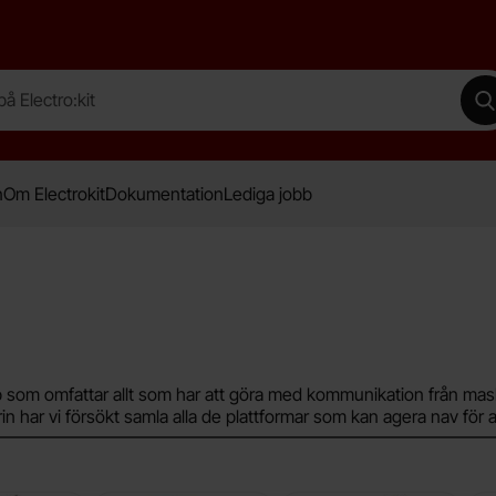
lectro:kit
G
n
Om Electrokit
Dokumentation
Lediga jobb
repp som omfattar allt som har att göra med kommunikation från mas
 har vi försökt samla alla de plattformar som kan agera nav för att 