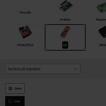
Underkategorier
Visa alla
Raspberry Pi, Arduino, ESP32 ...
Arduino
Raspbe
FPGA/CPLD
IoT
M5S
Hoppa
Filtrera & sortera
över
Sortera på
standard
filtersektionen
Produktvisning
Galleri
Lista