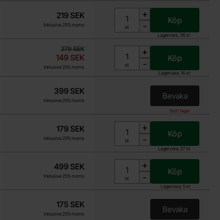
+
219 SEK
Köp
-
Inklusive 25% moms
Enhet:
st
Lagervara, 36 st
tidigare pris
279 SEK
+
rea pris
149 SEK
Köp
-
Enhet:
st
Inklusive 25% moms
Lagervara, 14 st
399 SEK
Bevaka
, ESP32-S3 d
Inklusive 25% moms
Slut i lager
+
179 SEK
Köp
-
Inklusive 25% moms
Enhet:
st
Lagervara, 57 st
+
499 SEK
Köp
-
Inklusive 25% moms
Enhet:
st
Lagervara, 5 st
175 SEK
Bevaka
, ESP32-WRO
Inklusive 25% moms