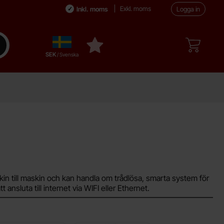
Exkl. moms
Inkl. moms
Logga in
Sverige
enomför sökning
Mina favoriter
,
SEK
/ Svenska
kin till maskin och kan handla om trådlösa, smarta system för
ansluta till internet via WIFI eller Ethernet.