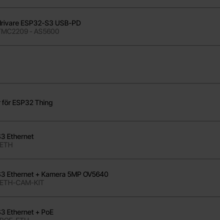
drivare ESP32-S3 USB-PD
 TMC2209 - AS5600
r för ESP32 Thing
S3 Ethernet
-ETH
S3 Ethernet + Kamera 5MP OV5640
-ETH-CAM-KIT
3 Ethernet + PoE