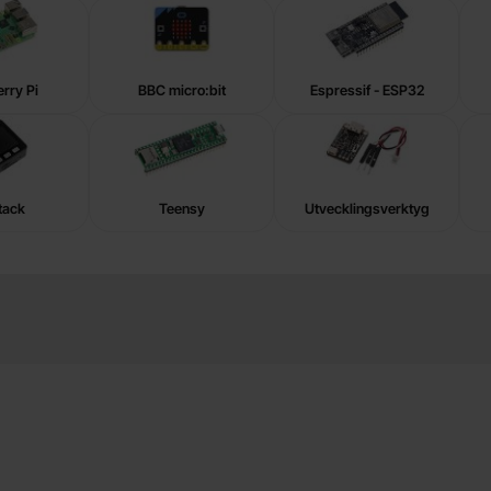
rry Pi
BBC micro:bit
Espressif - ESP32
tack
Teensy
Utvecklingsverktyg