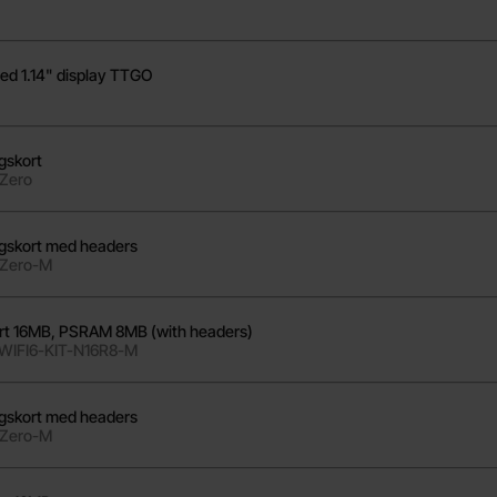
ed 1.14" display TTGO
gskort
Zero
ngskort med headers
-Zero-M
rt 16MB, PSRAM 8MB (with headers)
WIFI6-KIT-N16R8-M
ngskort med headers
-Zero-M