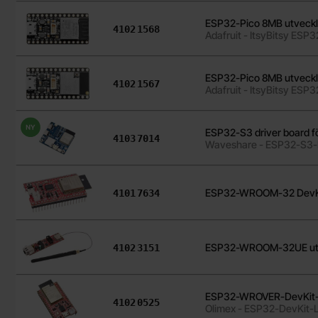
ESP32-Pico 8MB utveckl
Art. nr
4102
1568
Adafruit - ItsyBitsy ESP3
ESP32-Pico 8MB utveckl
Art. nr
4102
1567
Adafruit - ItsyBitsy ESP3
Ny
ESP32-S3 driver board 
Art. nr
4103
7014
Waveshare - ESP32-S3-
Art. nr
ESP32-WROOM-32 DevKi
4101
7634
Art. nr
ESP32-WROOM-32UE utvec
4102
3151
ESP32-WROVER-DevKit-
Art. nr
4102
0525
Olimex - ESP32-DevKit-