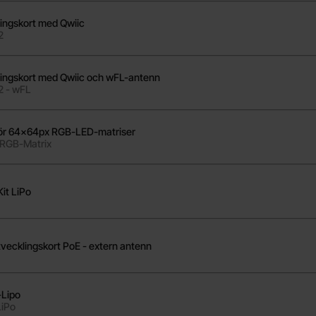
ingskort med Qwiic
2
ingskort med Qwiic och wFL-antenn
2 - wFL
för 64x64px RGB-LED-matriser
RGB-Matrix
t LiPo
klingskort PoE - extern antenn
Lipo
LiPo