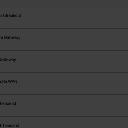
M96 LoRa Radio - 433MHz
66 Breakout
ave Gateway
e Gateway
LoRa WAN
 headers)
th headers)