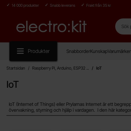
14 000 produkter
Snabb leverans
Frakt från 35 kr
Sök
Sök på E
Startsidan för Electro:kit
Produkter
Snabborder
Kunskap
Varumärke
Startsidan
Raspberry Pi, Arduino, ESP32 ...
IoT
IoT
Hoppa
IoT (Internet of Things) eller Prylarnas Internet är ett beg
till
övervakning, styrning och hjälp i vardagen. I den här kategorin
produkter