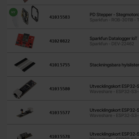
Ny
PD Stepper - Stegmotor
Art. nr
4103
5583
Sparkfun - ROB-30118 -
Sparkfun Datalogger IoT
Art. nr
4102
0822
Sparkfun - DEV-22462
Art. nr
Stackningsbara hylsliste
4101
5755
Utvecklingskort ESP32-
Art. nr
4103
5580
Waveshare - ESP32-S3
Utvecklingskort ESP32-
Art. nr
4103
5577
Waveshare - ESP32-S3
Utvecklingskort ESP32-S
Art. nr
4103
5578