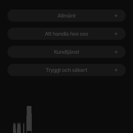
Sidfot Blandad info och länkar
Allmänt
Att handla hos oss
Kundtjänst
Tryggt och säkert