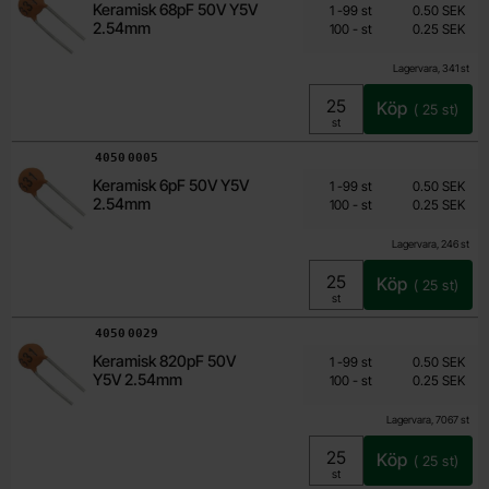
Från
Mängdrabatt
Keramisk 68pF 50V Y5V
Antal
Pris /st
till
1
-
99
st
0.50 SEK
0.25 SEK
2.54mm
till
100
-
st
0.25 SEK
Inklusive 25% moms
Lagervara, 341 st
Köp
(
25
st)
Enhet:
st
Art. nr
4050
0005
Från
Mängdrabatt
Keramisk 6pF 50V Y5V
Antal
Pris /st
till
1
-
99
st
0.50 SEK
0.25 SEK
2.54mm
till
100
-
st
0.25 SEK
Inklusive 25% moms
Lagervara, 246 st
Köp
(
25
st)
Enhet:
st
Art. nr
4050
0029
Från
Mängdrabatt
Keramisk 820pF 50V
Antal
Pris /st
till
1
-
99
st
0.50 SEK
0.25 SEK
Y5V 2.54mm
till
100
-
st
0.25 SEK
Inklusive 25% moms
Lagervara, 7067 st
Köp
(
25
st)
Enhet:
st