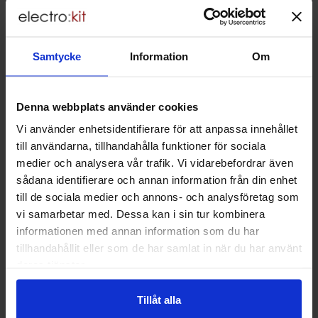
Lagervara, 509 st
Köp
(
5
st)
Enhet:
st
Samtycke
Information
Om
Art. nr
4050
0118
Mängdrabatt
Från
Antal
Pris /st
till
1
-
24
st
0.80 SEK
Keramisk 33pF 50V NP0
0.45 SEK
till
25
-
99
st
0.60 SEK
2.54mm
Denna webbplats använder cookies
till
Inklusive 25% moms
100
-
st
0.45 SEK
Lagervara, 12987 st
Vi använder enhetsidentifierare för att anpassa innehållet
till användarna, tillhandahålla funktioner för sociala
Köp
(
10
st)
Enhet:
st
medier och analysera vår trafik. Vi vidarebefordrar även
sådana identifierare och annan information från din enhet
Art. nr
4050
0013
Från
till de sociala medier och annons- och analysföretag som
Mängdrabatt
Keramisk 33pF 50V Y5V
Antal
Pris /st
till
1
-
99
st
0.50 SEK
0.25 SEK
2.54mm
till
100
-
st
0.25 SEK
vi samarbetar med. Dessa kan i sin tur kombinera
Inklusive 25% moms
informationen med annan information som du har
Lagervara, 548 st
tillhandahållit eller som de har samlat in när du har använt
Köp
deras tjänster.
(
25
st)
Enhet:
st
Art. nr
4050
0034
Tillåt alla
Från
Mängdrabatt
Keramisk 4.7nF 50V Y5V
Antal
Pris /st
till
1
-
99
st
0.50 SEK