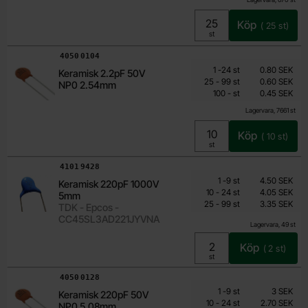
Köp
(
25
st)
Enhet:
st
Art. nr
4050
0104
Mängdrabatt
Från
Antal
Pris /st
till
1
-
24
st
0.80 SEK
Keramisk 2.2pF 50V
0.45 SEK
till
25
-
99
st
0.60 SEK
NP0 2.54mm
till
Inklusive 25% moms
100
-
st
0.45 SEK
Lagervara, 7661 st
Köp
(
10
st)
Enhet:
st
Art. nr
4101
9428
Mängdrabatt
Från
Antal
Pris /st
till
1
-
9
st
4.50 SEK
Keramisk 220pF 1000V
2.70 SEK
till
10
-
24
st
4.05 SEK
5mm
till
Inklusive 25% moms
25
-
99
st
3.35 SEK
TDK - Epcos -
CC45SL3AD221JYVNA
Lagervara, 49 st
Köp
(
2
st)
Enhet:
st
Art. nr
4050
0128
Mängdrabatt
Från
Antal
Pris /st
till
1
-
9
st
3 SEK
Keramisk 220pF 50V
1.80 SEK
till
10
-
24
st
2.70 SEK
NP0 5.08mm