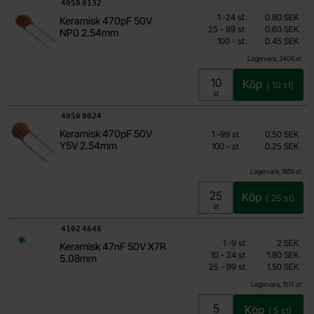
Art. nr
4050
0132
Mängdrabatt
Från
Antal
Pris /st
till
1
-
24
st
0.80 SEK
Keramisk 470pF 50V
0.45 SEK
till
25
-
99
st
0.60 SEK
NP0 2.54mm
till
Inklusive 25% moms
100
-
st
0.45 SEK
Lagervara, 2406 st
Köp
(
10
st)
Enhet:
st
Art. nr
4050
0024
Från
Mängdrabatt
Keramisk 470pF 50V
Antal
Pris /st
till
1
-
99
st
0.50 SEK
0.25 SEK
Y5V 2.54mm
till
100
-
st
0.25 SEK
Inklusive 25% moms
Lagervara, 1859 st
Köp
(
25
st)
Enhet:
st
Art. nr
4102
4648
Mängdrabatt
Från
Antal
Pris /st
till
1
-
9
st
2 SEK
Keramisk 47nF 50V X7R
1.20 SEK
till
10
-
24
st
1.80 SEK
5.08mm
till
Inklusive 25% moms
25
-
99
st
1.50 SEK
Lagervara, 1513 st
Köp
(
5
st)