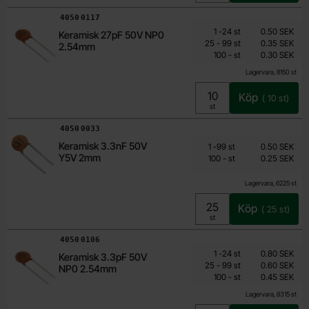
Art. nr
4050
0117
Mängdrabatt
Från
Antal
Pris /st
till
1
-
24
st
0.50 SEK
Keramisk 27pF 50V NP0
0.30 SEK
till
25
-
99
st
0.35 SEK
2.54mm
till
Inklusive 25% moms
100
-
st
0.30 SEK
Lagervara, 8150 st
Köp
(
10
st)
Enhet:
st
Art. nr
4050
0033
Från
Mängdrabatt
Keramisk 3.3nF 50V
Antal
Pris /st
till
1
-
99
st
0.50 SEK
0.25 SEK
Y5V 2mm
till
100
-
st
0.25 SEK
Inklusive 25% moms
Lagervara, 6225 st
Köp
(
25
st)
Enhet:
st
Art. nr
4050
0106
Mängdrabatt
Från
Antal
Pris /st
till
1
-
24
st
0.80 SEK
Keramisk 3.3pF 50V
0.45 SEK
till
25
-
99
st
0.60 SEK
NP0 2.54mm
till
Inklusive 25% moms
100
-
st
0.45 SEK
Lagervara, 8315 st