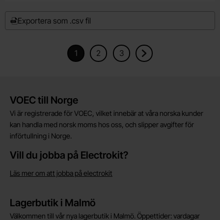
Exportera som .csv fil
1
2
3
Nuvarande sida, Sidan
Gå till sidan
Gå till sidan
Gå till nästa sida
Kort allmän information
VOEC till Norge
Vi är registrerade för VOEC, vilket innebär at våra norska kunder
kan handla med norsk moms hos oss, och slipper avgifter för
införtullning i Norge.
Vill du jobba på Electrokit?
Läs mer om att jobba på electrokit
Lagerbutik i Malmö
Välkommen till vår nya lagerbutik i Malmö. Öppettider: vardagar