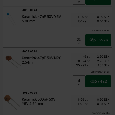
Enhet:
st
Art. nr
4050
0044
Från
Mängdrabatt
Keramisk 47nF 50V Y5V
Antal
Pris /st
till
1
-
99
st
0.80 SEK
0.40 SEK
5.08mm
till
100
-
st
0.40 SEK
Inklusive 25% moms
Lagervara, 742 st
Köp
(
25
st)
Enhet:
st
Art. nr
4050
0120
Mängdrabatt
Från
Antal
Pris /st
till
1
-
9
st
2.50 SEK
Keramisk 47pF 50V NP0
1.50 SEK
till
10
-
24
st
2.25 SEK
2.54mm
till
Inklusive 25% moms
25
-
99
st
1.85 SEK
Lagervara, 4548 st
Köp
(
4
st)
Enhet:
st
Art. nr
4050
0026
Från
Mängdrabatt
Keramisk 560pF 50V
Antal
Pris /st
till
1
-
99
st
0.50 SEK
0.25 SEK
Y5V 2.54mm
till
100
-
st
0.25 SEK
Inklusive 25% moms
Lagervara, 7533 st