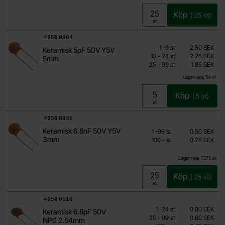
Köp
(
25
st)
Enhet:
st
Art. nr
4050
0004
Mängdrabatt
Från
Antal
Pris /st
till
1
-
9
st
2.50 SEK
Keramisk 5pF 50V Y5V
1.50 SEK
till
10
-
24
st
2.25 SEK
5mm
till
Inklusive 25% moms
25
-
99
st
1.85 SEK
Lagervara, 54 st
Köp
(
5
st)
Enhet:
st
Art. nr
4050
0036
Från
Mängdrabatt
Keramisk 6.8nF 50V Y5V
Antal
Pris /st
till
1
-
99
st
0.50 SEK
0.25 SEK
3mm
till
100
-
st
0.25 SEK
Inklusive 25% moms
Lagervara, 7275 st
Köp
(
25
st)
Enhet:
st
Art. nr
4050
0110
Mängdrabatt
Från
Antal
Pris /st
till
1
-
24
st
0.80 SEK
Keramisk 6.8pF 50V
0.45 SEK
till
25
-
99
st
0.60 SEK
NP0 2.54mm