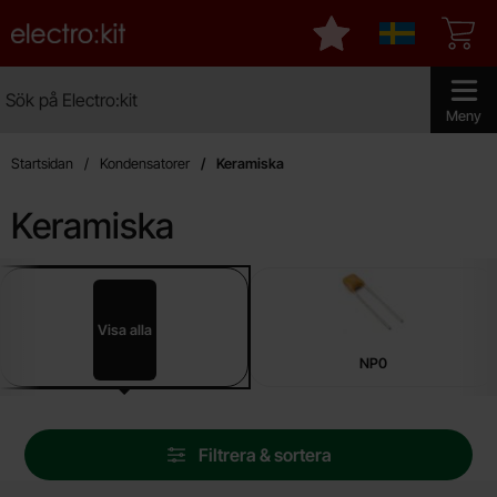
Startsidan för Electro:kit
Mina favoriter
Sverige
Sök
Sök på Electro:kit
Genomför 
Meny
Startsidan
Kondensatorer
Keramiska
Keramiska
Underkategorier
Hoppa
till
produkter
Visa alla
Keramiska
NP0
Hoppa
Filtrera & sortera
över
filtersektionen
Filtrera & sortera