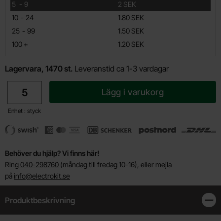
till
5
-
9
2 SEK
till
10
-
24
1.80 SEK
till
25
-
99
1.50 SEK
till
100
+
1.20 SEK
Lagervara, 1470 st.
Leveranstid ca 1-3 vardagar
antal
Lägg i varukorg
Enhet : styck
Behöver du hjälp? Vi finns här!
Ring
040-298760
(måndag till fredag 10-16), eller mejla
på
info@electrokit.se
Produktbeskrivning
Stän