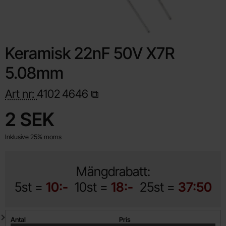
Keramisk 22nF 50V X7R
5.08mm
Art nr:
4102
4646
Handla denna produkt Keramisk 22nF 50V X7R 5.08mm
pris
2 SEK
Inklusive 25% moms
Mängdrabatt:
5st =
10:-
10st =
18:-
25st =
37:50
Mängdrabatt
Antal
Pris