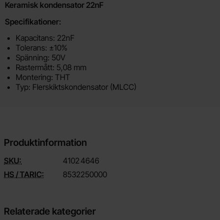
Produktbeskrivning
Keramisk kondensator 22nF
Specifikationer:
Kapacitans: 22nF
Tolerans: ±10%
Spänning: 50V
Rastermått: 5,08 mm
Montering: THT
Typ: Flerskiktskondensator (MLCC)
Produktinformation
SKU:
4102
4646
HS / TARIC:
8532250000
Relaterade kategorier