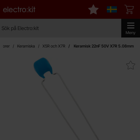
Startsidan för Electro:kit
Mina favoriter
Sverige
Sök
Sök på Electro:kit
Genomför 
Meny
torer
Keramiska
X5R och X7R
Keramisk 22nF 50V X7R 5.08mm
Makera keramisk 22nF 50V X7