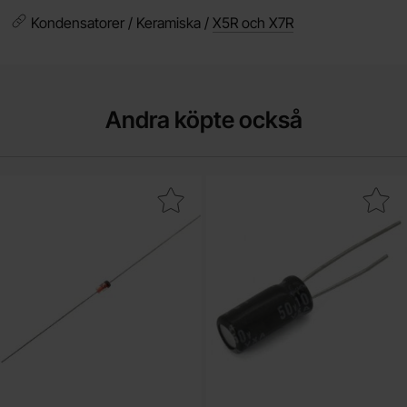
Kondensatorer / Keramiska /
X5R och X7R
Andra köpte också
Makera 1N4148 DO-35 75V 200mA som favorit
Makera elektrolytkondensator 10uF 25V 