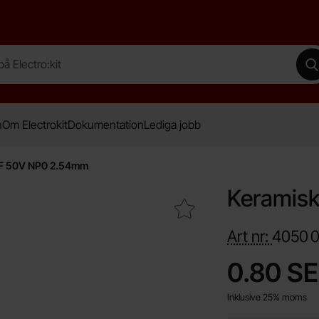
lectro:kit
G
n
Om Electrokit
Dokumentation
Lediga jobb
pF 50V NP0 2.54mm
Keramis
Makera keramisk 1pF 50V NP0 2.54mm som favorit
Art nr:
4050
Handla denna pro
pris
0.80 S
Inklusive 25% moms