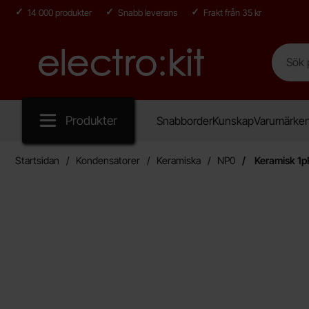
14 000 produkter
Snabb leverans
Frakt från 35 kr
Sök
Sök på E
Startsidan för Electro:kit
Produkter
Snabborder
Kunskap
Varumärke
Startsidan
Kondensatorer
Keramiska
NP0
Keramisk 1