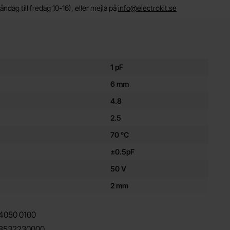
ndag till fredag 10-16), eller mejla på
info@electrokit.se
ör denna produkt
1 pF
6 mm
4.8
2.5
70 °C
±0.5pF
50 V
2 mm
4050
0100
8532230000