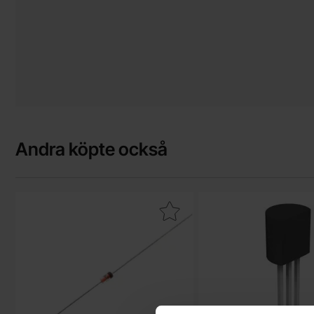
Andra köpte också
Makera 1N4148 DO-35 75V 200mA som favorit
Makera 2N3904 T