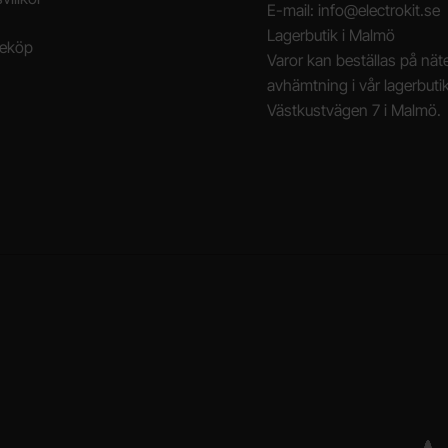
E-mail: info@electrokit.se
Lagerbutik i Malmö
neköp
Varor kan beställas på näte
avhämtning i vår lagerbuti
Västkustvägen 7 i Malmö.