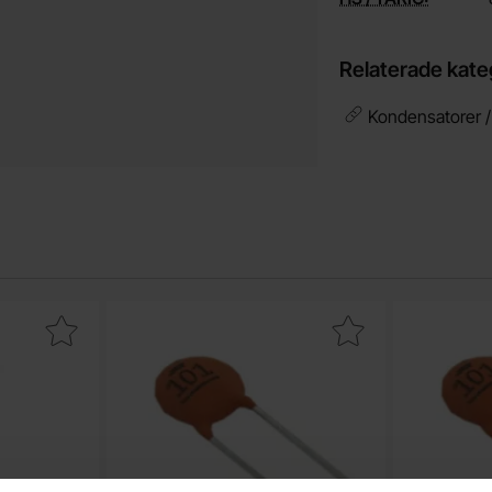
Relaterade kate
Kondensatorer /
O-92 NPN 50V 200mA som favorit
Makera keramisk 2.2pF 50V NP0 2.54mm som
Makera 