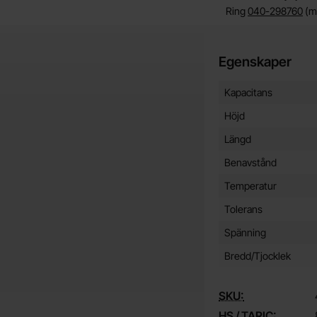
Ring
040-298760
(må
Egenskaper
Egenskaper/attribut f
Attribut
Värde
Kapacitans
Höjd
Längd
Benavstånd
Temperatur
Tolerans
Spänning
Bredd/Tjocklek
SKU:
HS / TARIC: