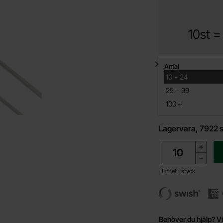
10st 
Mängdrabatt
Antal
till
10
-
24
till
25
-
99
till
100
+
Lagervara, 7922 s
antal
+
-
Enhet : styck
Behöver du hjälp? Vi