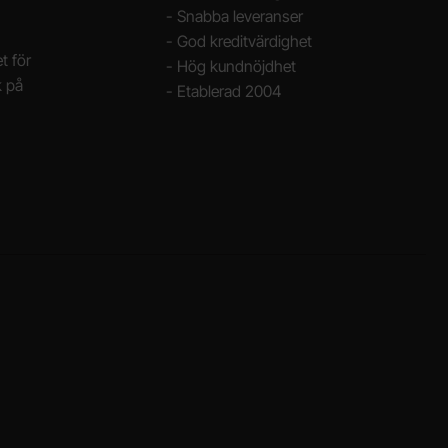
- Snabba leveranser
- God kreditvärdighet
t för
- Hög kundnöjdhet
k på
- Etablerad 2004