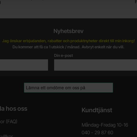
g
F
Nyhetsbrev
Jag önskar erbjudanden, rabatter och produktnyheter direkt till min inkorg!
Du kommer att få ca 1 utskick / månad. Avbryt enkelt när du vill.
Din e-post
la hos oss
Kundtjänst
gor (FAQ)
Måndag-Fredag 10-16
040 - 29 87 60
villkor