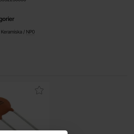
gorier
 Keramiska /
NP0
 favorit
keramisk 4.7pF 50V NP0 2.54mm som favorit