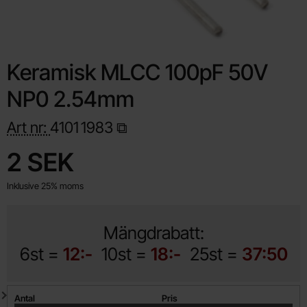
Keramisk MLCC 100pF 50V
NP0 2.54mm
Art nr:
4101
1983
Handla denna produkt Keramisk MLCC 100pF 50V NP0 2.54m
pris
2 SEK
Inklusive 25% moms
Mängdrabatt:
6st =
12:-
10st =
18:-
25st =
37:50
Mängdrabatt
Antal
Pris