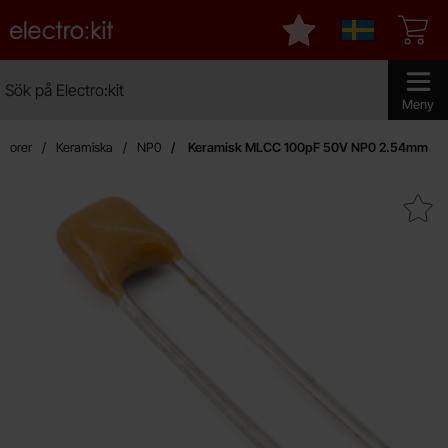
Startsidan för Electro:kit
Mina favoriter
Sverige
Sök
Sök på Electro:kit
Genomför 
Meny
atorer
Keramiska
NP0
Keramisk MLCC 100pF 50V NP0 2.54mm
Makera keramisk MLCC 100pF 50V