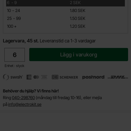
till
6
-
9
2 SEK
till
10
-
24
1.80 SEK
till
25
-
99
1.50 SEK
till
100
+
1.20 SEK
Lagervara, 45 st.
Leveranstid ca 1-3 vardagar
antal
Lägg i varukorg
Enhet : styck
Behöver du hjälp? Vi finns här!
Ring
040-298760
(måndag till fredag 10-16), eller mejla
på
info@electrokit.se