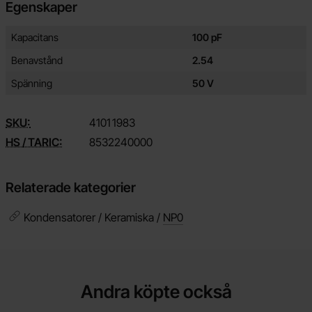
Egenskaper
Egenskaper/attribut för denna produkt
Attribut
Värde
Kapacitans
100 pF
Benavstånd
2.54
Spänning
50 V
SKU:
4101
1983
HS / TARIC:
8532240000
Relaterade kategorier
Kondensatorer / Keramiska /
NP0
Andra köpte också