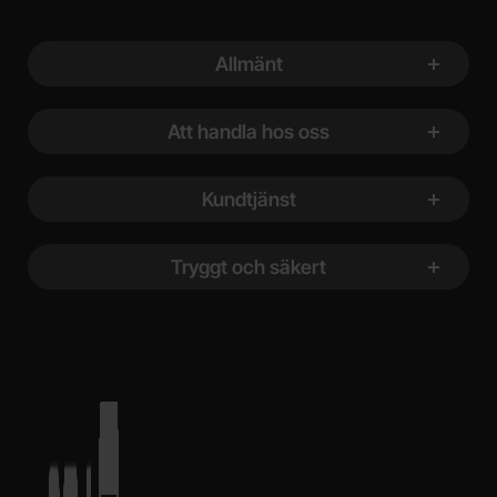
Sidfot Blandad info och länkar
Allmänt
Att handla hos oss
Kundtjänst
Tryggt och säkert