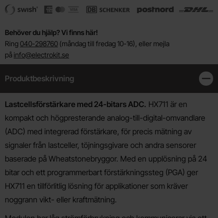
Behöver du hjälp? Vi finns här!
Ring
040-298760
(måndag till fredag 10-16), eller mejla
på
info@electrokit.se
Produktbeskrivning
Stän
Produktbeskrivning
Lastcellsförstärkare med 24-bitars ADC.
HX711 är en
kompakt och högpresterande analog-till-digital-omvandlare
(ADC) med integrerad förstärkare, för precis mätning av
signaler från lastceller, töjningsgivare och andra sensorer
baserade på Wheatstonebryggor. Med en upplösning på 24
bitar och ett programmerbart förstärkningssteg (PGA) ger
HX711 en tillförlitlig lösning för applikationer som kräver
noggrann vikt- eller kraftmätning.
Modulen har låg strömförbrukning och kommunicerar via ett