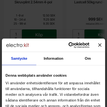
Skruvplint 2.54mm 4-pol
Lastcell 50kg rund -
Mängdrabatt
Från
Antal
Pris /st
till
1
-
9
st
12.50 SEK
7.50 SEK
999 SEK
till
10
-
24
st
11.25 SEK
till
25
-
99
st
9.35 SEK
Inklusive 25% moms
Inklusive 25% moms
Köp
Köp
Enhet:
Enhet:
st
st
Lagervara, 432 st
Lagervara, 1 st
Art. nr
Art. nr
4100
2383
4101
3927
Samtycke
Information
Om
Andra köpte också
Denna webbplats använder cookies
Vi använder enhetsidentifierare för att anpassa innehållet
till användarna, tillhandahålla funktioner för sociala
akera motstånd kolfilm 0.25W 10kohm (10k) som favorit
Makera motstånd kolfilm 0.25W 3
medier och analysera vår trafik. Vi vidarebefordrar även
sådana identifierare och annan information från din enhet
till de sociala medier och annons- och analysföretag som