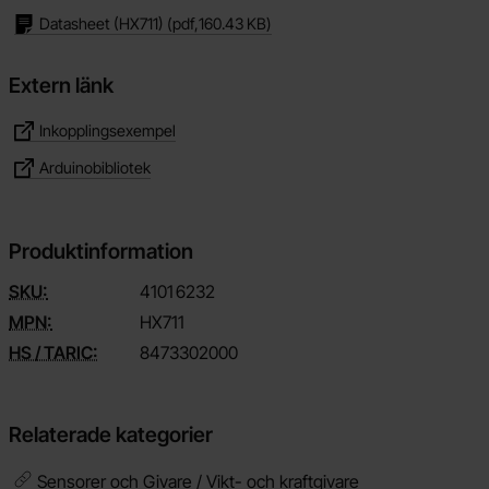
Datasheet (HX711)
(pdf,
160.43 KB
)
Extern länk
Inkopplingsexempel
Arduinobibliotek
Produktinformation
SKU:
4101
6232
MPN:
HX711
HS / TARIC:
8473302000
Relaterade kategorier
Sensorer och Givare /
Vikt- och kraftgivare