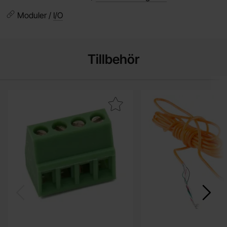
Moduler /
I/O
Tillbehör
Makera skruvplint 2.54mm 4-pol som favorit
Makera lastcell 5