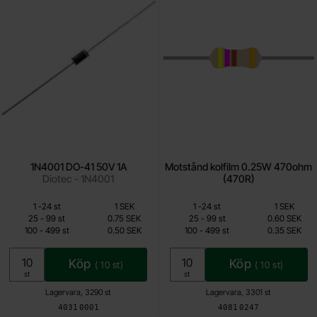
1N4001 DO-41 50V 1A
Motstånd kolfilm 0.25W 470ohm
Diotec - 1N4001
(470R)
Mängdrabatt
Mängdrabatt
Från
Från
Antal
Pris /st
till
Antal
Pris /st
till
1
-
24
st
1 SEK
1
-
24
st
1 SEK
0.25 SEK
0.15 SEK
till
till
25
-
99
st
0.75 SEK
25
-
99
st
0.60 SEK
till
till
100
-
499
st
0.50 SEK
100
-
499
st
0.35 SEK
Inklusive 25% moms
Inklusive 25% moms
Köp
Köp
(
10
st)
(
10
st)
Enhet:
Enhet:
st
st
Lagervara, 3290 st
Lagervara, 3301 st
Art. nr
Art. nr
4031
0001
4081
0247