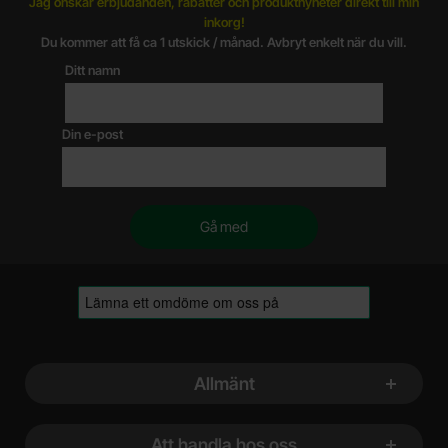
Jag önskar erbjudanden, rabatter och produktnyheter direkt till min
inkorg!
Du kommer att få ca 1 utskick / månad. Avbryt enkelt när du vill.
Ditt namn
Din e-post
Sidfot Blandad info och länkar
Allmänt
Att handla hos oss