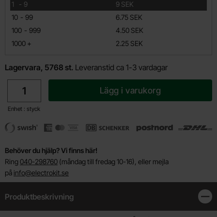
till
1
-
9
9 SEK
till
10
-
99
6.75 SEK
till
100
-
999
4.50 SEK
till
1000
+
2.25 SEK
Lagervara, 5768 st.
Leveranstid ca 1-3 vardagar
antal
Lägg i varukorg
Enhet : styck
Behöver du hjälp? Vi finns här!
Ring
040-298760
(måndag till fredag 10-16), eller mejla
på
info@electrokit.se
Produktbeskrivning
Stän