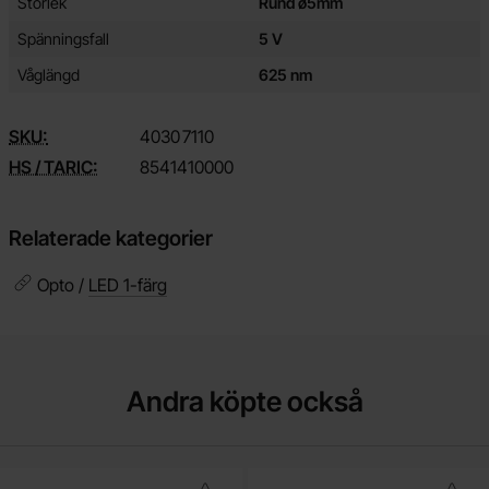
Storlek
Rund ø5mm
Spänningsfall
5 V
Våglängd
625 nm
SKU:
4030
7110
HS / TARIC:
8541410000
Relaterade kategorier
Opto /
LED 1-färg
Andra köpte också