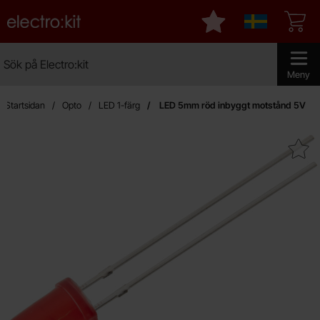
Startsidan för Electro:kit
Mina favoriter
Sverige
Sök
Sök på Electro:kit
Genomför 
Meny
Startsidan
Opto
LED 1-färg
LED 5mm röd inbyggt motstånd 5V
Makera lED 5mm röd inbyggt m