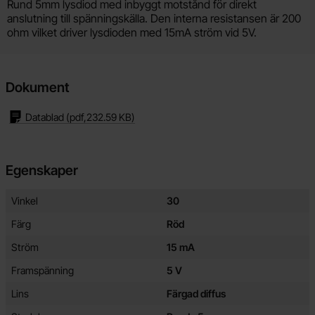
Produktbeskrivning
Rund 5mm lysdiod med inbyggt motstånd för direkt
anslutning till spänningskälla. Den interna resistansen är 200
ohm vilket driver lysdioden med 15mA ström vid 5V.
Dokument
Datablad
(pdf,
232.59 KB
)
Egenskaper
Egenskaper/attribut för denna produkt
Attribut
Värde
Vinkel
30
Färg
Röd
Ström
15 mA
Framspänning
5 V
Lins
Färgad diffus