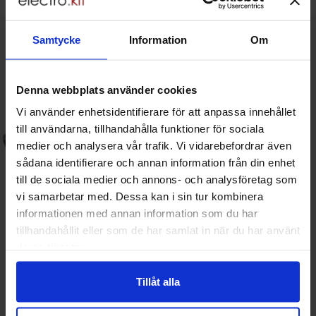
Art. nr
Art. nr
4081
0410
4101
6951
lektrolytkondensator 10uF 50V 105C ø5x7mm 1000h som favorit
Makera självgängande skruv P
Samtycke
Information
Om
Denna webbplats använder cookies
Vi använder enhetsidentifierare för att anpassa innehållet
till användarna, tillhandahålla funktioner för sociala
medier och analysera vår trafik. Vi vidarebefordrar även
sådana identifierare och annan information från din enhet
till de sociala medier och annons- och analysföretag som
vi samarbetar med. Dessa kan i sin tur kombinera
informationen med annan information som du har
Elektrolytkondensator 10uF 50V
Självgängande skruv PH
105C ø5x7mm 1000h
2.5x6mm
tillhandahållit eller som de har samlat in när du har använt
Bossard - 2000156
deras tjänster.
Mängdrabatt
Mängdrabatt
Från
Från
Antal
Pris /st
till
Antal
Pris /st
till
1
-
99
st
0.60 SEK
1
-
24
st
1.60 SEK
0.30 SEK
1.05 SEK
till
till
100
-
249
st
0.40 SEK
25
-
99
st
1.25 SEK
till
till
250
-
st
0.30 SEK
100
-
st
1.05 SEK
Tillåt alla
Inklusive 25% moms
Inklusive 25% moms
Köp
Köp
(
20
st)
(
10
st)