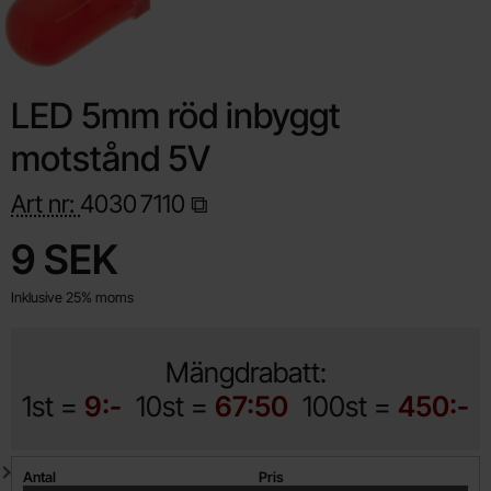
LED 5mm röd inbyggt
motstånd 5V
Art nr:
4030
7110
Handla denna produkt LED 5mm röd inbyggt motstånd 5V
pris
9 SEK
Inklusive 25% moms
Mängdrabatt:
1st =
9:-
10st =
67:50
100st =
450:-
Mängdrabatt
Antal
Pris