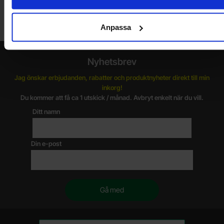
Lagerbutik i Malmö
Välkommen till vår nya lagerbutik i Malmö. Öppettider: vardagar
10-17. För snabbare service, gör en förbeställning.
Anpassa
Nyhetsbrev
Jag önskar erbjudanden, rabatter och produktnyheter direkt till min
inkorg!
Du kommer att få ca 1 utskick / månad. Avbryt enkelt när du vill.
Ditt namn
Din e-post