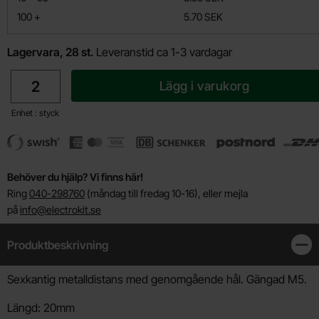
till
100
+
5.70 SEK
Lagervara, 28 st.
Leveranstid ca 1-3 vardagar
antal
Lägg i varukorg
Enhet : styck
Behöver du hjälp? Vi finns här!
Ring
040-298760
(måndag till fredag 10-16), eller mejla
på
info@electrokit.se
Produktbeskrivning
Stän
Produktbeskrivning
Sexkantig metalldistans med genomgående hål. Gängad M5.
Längd: 20mm