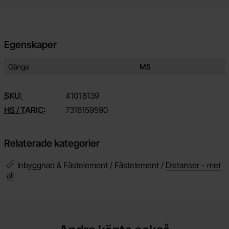
Egenskaper
Egenskaper/attribut för denna produkt
Attribut
Värde
Gänga
M5
SKU:
4101
8139
HS / TARIC:
7318159590
Relaterade kategorier
Inbyggnad & Fästelement / Fästelement /
Distanser - met
all