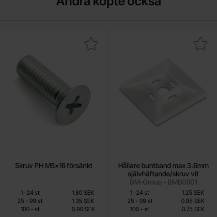
Andra köpte också
Makera skruv PH M5x16 försänkt som favorit
Makera hållare buntband max 3.6mm själv
Skruv PH M5x16 försänkt
Hållare buntband max 3.6mm
självhäftande/skruv vit
BM-Group - BMB0901
Mängdrabatt
Mängdrabatt
Från
Från
Antal
Pris /st
till
Antal
Pris /st
till
1
-
24
st
1.80 SEK
1
-
24
st
1.25 SEK
0.90 SEK
0.75 SEK
till
till
25
-
99
st
1.35 SEK
25
-
99
st
0.95 SEK
till
till
100
-
st
0.90 SEK
100
-
st
0.75 SEK
Inklusive 25% moms
Inklusive 25% moms