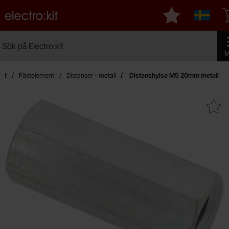
Startsidan för Electro:kit
Mina favoriter
Sverige
Sök
Sök på Electro:kit
Geno
M
ent
Fästelement
Distanser - metall
Distanshylsa M5 20mm metall
Makera distanshylsa M5 20mm