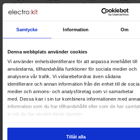
0.75 SEK
5.85 SEK
till
till
25
-
99
st
0.95 SEK
10
-
24
st
8.10 SEK
till
till
100
-
st
0.75 SEK
25
-
99
st
6.75 SEK
Inklusive 25% moms
Inklusive 25% moms
Köp
Köp
(
10
st)
Enhet:
st
Samtycke
Information
Om
Enhet:
st
Lagervara, 997 st
Lagervara, 29 st
Art. nr
Art. nr
4101
0445
4101
8129
Denna webbplats använder cookies
Vi använder enhetsidentifierare för att anpassa innehållet till
Kort allmän information
användarna, tillhandahålla funktioner för sociala medier och
VOEC till Norge
analysera vår trafik. Vi vidarebefordrar även sådana
Vi är registrerade för VOEC, vilket innebär at våra norska kunder
identifierare och annan information från din enhet till de socia
kan handla med norsk moms hos oss, och slipper avgifter för
medier och annons- och analysföretag som vi samarbetar
införtullning i Norge.
med. Dessa kan i sin tur kombinera informationen med anna
information som du har tillhandahållit eller som de har samlat
Vill du jobba på Electrokit?
in när du har använt deras tjänster.
Läs mer om att jobba på electrokit
Tillåt alla