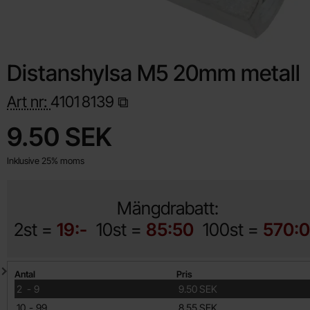
Distanshylsa M5 20mm metall
Art nr:
4101
8139
Handla denna produkt Distanshylsa M5 20mm metall
pris
9.50 SEK
Inklusive 25% moms
Mängdrabatt:
2st =
19:-
10st =
85:50
100st =
570:
Mängdrabatt
Antal
Pris
till
2
-
9
9.50 SEK
till
10
-
99
8.55 SEK