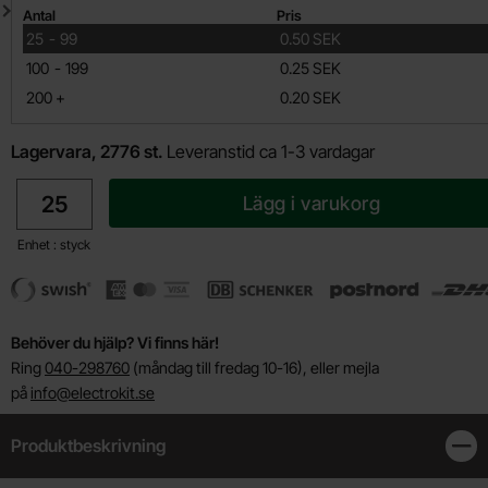
Mängdrabatt
Antal
Pris
till
25
-
99
0.50 SEK
till
100
-
199
0.25 SEK
till
200
+
0.20 SEK
Lagervara, 2776 st.
Leveranstid ca 1-3 vardagar
antal
Lägg i varukorg
Enhet : styck
Behöver du hjälp? Vi finns här!
Ring
040-298760
(måndag till fredag 10-16), eller mejla
på
info@electrokit.se
Produktbeskrivning
Stän