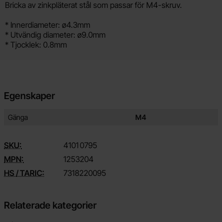
Produktbeskrivning
Bricka av zinkpläterat stål som passar för M4-skruv.
* Innerdiameter: ø4.3mm
* Utvändig diameter: ø9.0mm
* Tjocklek: 0.8mm
Egenskaper
Egenskaper/attribut för denna produkt
Attribut
Värde
Gänga
M4
SKU:
4101
0795
MPN:
1253204
HS / TARIC:
7318220095
Relaterade kategorier