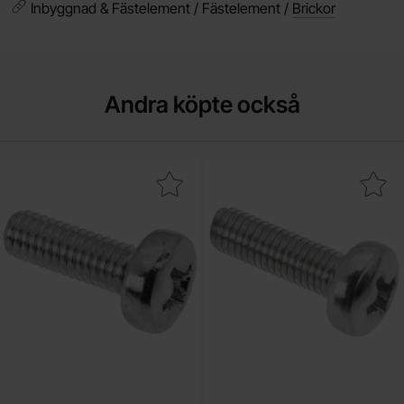
Inbyggnad & Fästelement / Fästelement /
Brickor
Andra köpte också
Makera skruv PH M4x12 som favorit
Makera skruv PH M3x1