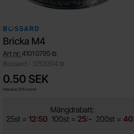
Bricka M4
Art nr:
4101
0795
Bossard -
1253204
Handla denna produkt Bricka M4
pris
0.50 SEK
Inklusive 25% moms
Mängdrabatt:
25st =
12:50
100st =
25:-
200st =
40