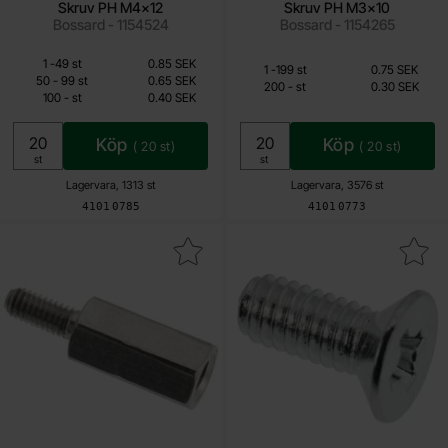
Skruv PH M4x12
Skruv PH M3x10
Bossard - 1154524
Bossard - 1154265
Mängdrabatt
Från
Från
Antal
Pris /st
till
1
-
49
st
0.85 SEK
Mängdrabatt
Antal
Pris /st
till
1
-
199
st
0.75 SEK
0.40 SEK
0.30 SEK
till
50
-
99
st
0.65 SEK
till
200
-
st
0.30 SEK
till
100
-
st
0.40 SEK
Inklusive 25% moms
Inklusive 25% moms
Köp
Köp
(
20
st)
(
20
st)
Enhet:
Enhet:
st
st
Lagervara, 1313 st
Lagervara, 3576 st
Art. nr
Art. nr
4101
0785
4101
0773
Makera distansskruv M2.5 10mm som favorit
Makera skruv PH M2.5x6 för