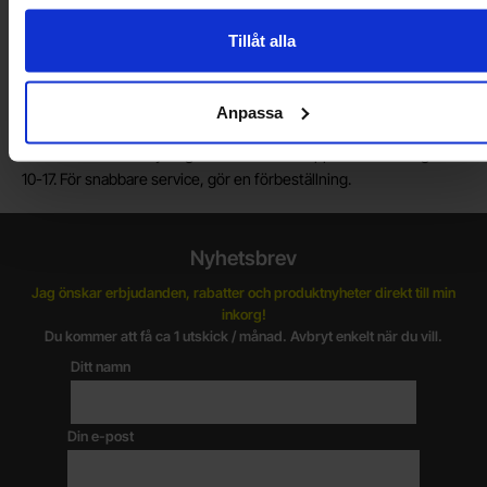
Vill du jobba på Electrokit?
Tillåt alla
Läs mer om att jobba på electrokit
Anpassa
Lagerbutik i Malmö
Välkommen till vår nya lagerbutik i Malmö. Öppettider: vardagar
10-17. För snabbare service, gör en förbeställning.
Nyhetsbrev
Jag önskar erbjudanden, rabatter och produktnyheter direkt till min
inkorg!
Du kommer att få ca 1 utskick / månad. Avbryt enkelt när du vill.
Ditt namn
Din e-post