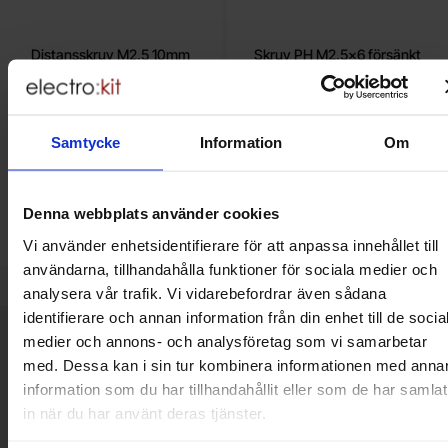
Distansskruv M2.5 10mm
Skruv PH M2.5x6 försänkt
Bossard - 1250698
Mängdrabatt
Från
Från
Antal
Pris /st
till
1
-
9
st
3.20 SEK
Mängdrabatt
Antal
Pris /st
till
1
-
99
st
0.50 SEK
1.90 SEK
0.25 SEK
till
10
-
24
st
2.85 SEK
till
100
-
st
0.25 SEK
Samtycke
Information
Om
till
25
-
99
st
2.40 SEK
Inklusive 25% moms
Inklusive 25% moms
Köp
Bevaka
(
6
st)
, Skruv PH M2.5
Enhet:
st
Denna webbplats använder cookies
Lagervara, 798 st
Slut i lager
Vi använder enhetsidentifierare för att anpassa innehållet till
Art. nr
Art. nr
4101
4099
4101
3911
användarna, tillhandahålla funktioner för sociala medier och
analysera vår trafik. Vi vidarebefordrar även sådana
identifierare och annan information från din enhet till de socia
Kort allmän information
medier och annons- och analysföretag som vi samarbetar
VOEC till Norge
med. Dessa kan i sin tur kombinera informationen med anna
Vi är registrerade för VOEC, vilket innebär at våra norska kunder
information som du har tillhandahållit eller som de har samlat
kan handla med norsk moms hos oss, och slipper avgifter för
in när du har använt deras tjänster.
införtullning i Norge.