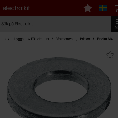
Startsidan för Electro:kit
Mina favoriter
Sverige
Sök
Sök på Electro:kit
Genom
M
idan
Inbyggnad & Fästelement
Fästelement
Brickor
Bricka M4
Makera bricka M4 s