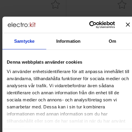
Makera låsmutter M3 rostfri A2 som favorit
Makera mutter M3 rostfri
Samtycke
Information
Om
Denna webbplats använder cookies
Vi använder enhetsidentifierare för att anpassa innehållet till
användarna, tillhandahålla funktioner för sociala medier och
Låsmutter M3 rostfri A2
Mutter M3 rostfri A2
Bossard - 1242377 - BN637
Bossard - 1241443 - BN628
analysera vår trafik. Vi vidarebefordrar även sådana
identifierare och annan information från din enhet till de
Mängdrabatt
Mängdrabatt
Från
Från
Antal
Pris /st
till
Antal
Pris /st
till
1
-
99
st
0.65 SEK
1
-
99
st
0.60 SEK
0.30 SEK
0.25 SEK
sociala medier och annons- och analysföretag som vi
till
till
100
-
199
st
0.40 SEK
100
-
199
st
0.30 SEK
till
till
200
-
st
0.30 SEK
200
-
st
0.25 SEK
Inklusive 25% moms
Inklusive 25% moms
samarbetar med. Dessa kan i sin tur kombinera
informationen med annan information som du har
Köp
Köp
(
20
st)
(
25
st)
tillhandahållit eller som de har samlat in när du har använt
Enhet:
Enhet:
st
st
deras tjänster.
Lagervara, 2602 st
Lagervara, 465 st