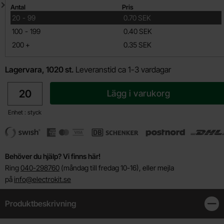
Mängdrabatt
Antal
Pris
till
20
-
99
0.70 SEK
till
100
-
199
0.40 SEK
till
200
+
0.35 SEK
Lagervara, 1020 st.
Leveranstid ca 1-3 vardagar
antal
Lägg i varukorg
Enhet : styck
Behöver du hjälp? Vi finns här!
Ring
040-298760
(måndag till fredag 10-16), eller mejla
på
info@electrokit.se
Produktbeskrivning
Stän