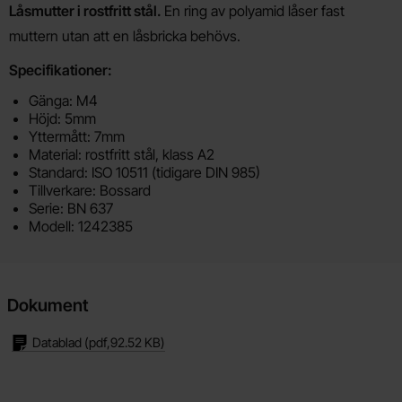
Produktbeskrivning
Låsmutter i rostfritt stål.
En ring av polyamid låser fast
muttern utan att en låsbricka behövs.
Specifikationer:
Gänga: M4
Höjd: 5mm
Yttermått: 7mm
Material: rostfritt stål, klass A2
Standard: ISO 10511 (tidigare DIN 985)
Tillverkare: Bossard
Serie: BN 637
Modell: 1242385
Dokument
Datablad
(pdf,
92.52 KB
)