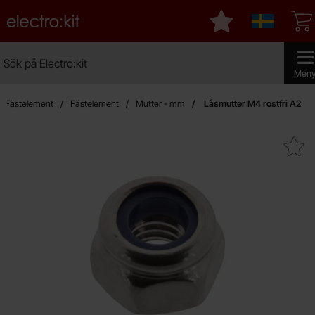
Startsidan för Electro:kit
Mina favoriter
Sverige
Sök
Sök på Electro:kit
Genomfö
Men
& Fästelement
Fästelement
Mutter - mm
Låsmutter M4 rostfri A2
Makera låsmutter M4 rostf