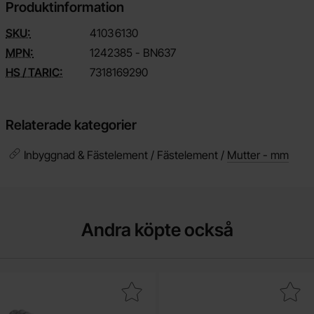
Produktinformation
SKU:
4103
6130
MPN:
1242385 - BN637
HS / TARIC:
7318169290
Relaterade kategorier
Inbyggnad & Fästelement / Fästelement /
Mutter - mm
Andra köpte också
Makera skruv PH M3x10 som favorit
Makera insexskruv MC6S M3x8 r