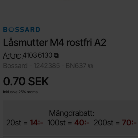
Låsmutter M4 rostfri A2
Art nr:
4103
6130
Bossard -
1242385 - BN637
Handla denna produkt Låsmutter M4 rostfri A2
pris
0.70 SEK
Inklusive 25% moms
Mängdrabatt:
20st =
14:-
100st =
40:-
200st =
70:-