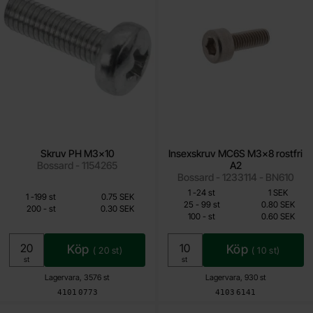
Skruv PH M3x10
Insexskruv MC6S M3x8 rostfri
Bossard - 1154265
A2
Bossard - 1233114 - BN610
Mängdrabatt
Från
Från
Antal
Pris /st
till
1
-
24
st
1 SEK
Mängdrabatt
Antal
Pris /st
till
1
-
199
st
0.75 SEK
0.30 SEK
0.60 SEK
till
25
-
99
st
0.80 SEK
till
200
-
st
0.30 SEK
till
100
-
st
0.60 SEK
Inklusive 25% moms
Inklusive 25% moms
Köp
Köp
(
20
st)
(
10
st)
Enhet:
Enhet:
st
st
Lagervara, 3576 st
Lagervara, 930 st
Art. nr
Art. nr
4101
0773
4103
6141