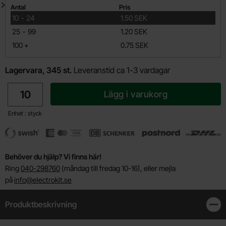
Mängdrabatt
Antal
Pris
till
10
-
24
1.50 SEK
till
25
-
99
1.20 SEK
till
100
+
0.75 SEK
Lagervara, 345 st.
Leveranstid ca 1-3 vardagar
antal
Lägg i varukorg
Enhet : styck
Behöver du hjälp? Vi finns här!
Ring
040-298760
(måndag till fredag 10-16), eller mejla
på
info@electrokit.se
Produktbeskrivning
Stän