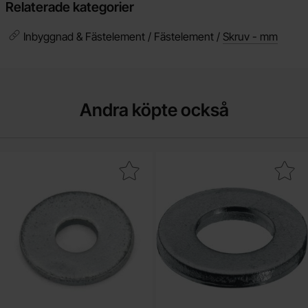
Relaterade kategorier
Inbyggnad & Fästelement / Fästelement /
Skruv - mm
Andra köpte också
Makera nitbricka M3 som favorit
Makera bricka M3 s