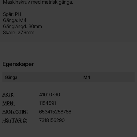
Produktbeskrivning
Maskinskruv med metrisk gänga.
Spår: PH
Gänga: M4
Gänglängd: 30mm
Skalle: ø7.9mm
Egenskaper
Egenskaper/attribut för denna produkt
Attribut
Värde
Gänga
M4
SKU:
4101
0790
MPN:
1154591
EAN / GTIN:
653415258766
HS / TARIC:
7318156290