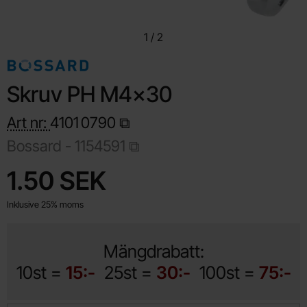
1
/
2
Skruv PH M4x30
Art nr:
4101
0790
Bossard -
1154591
Handla denna produkt Skruv PH M4x30
pris
1.50 SEK
Inklusive 25% moms
Mängdrabatt:
10st =
15:-
25st =
30:-
100st =
75:-