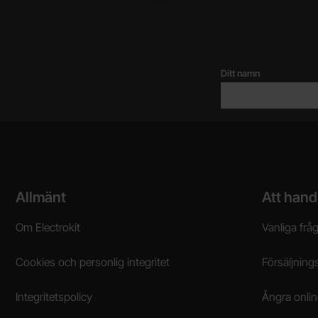
Ditt namn
Sidfot Blandad info och länkar
Allmänt
Att hand
Om Electrokit
Vanliga frå
Cookies och personlig integritet
Försäljnings
Integritetspolicy
Ångra onli