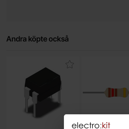
Andra köpte också
Makera eL817 DIP-4 optokopplare 35V 50mA som favorit
Makera motstånd kol