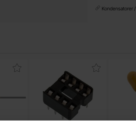
Kondensatorer 
film 0.25W 120ohm (120R) som favorit
Makera dIL-hållare 8-pin som favorit
Maker