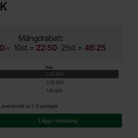
EK
Mängdrabatt:
0:-
10st =
22:50
25st =
46:25
Pris
2.50 SEK
2.25 SEK
1.85 SEK
Leveranstid ca 1-3 vardagar
Lägg i varukorg