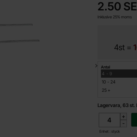
pris
2.50 S
Inklusive 25% moms
4st =
1
Mängdrabatt
Antal
till
4
-
9
till
10
-
24
till
25
+
Lagervara, 63 st.
antal
+
-
Enhet : styck