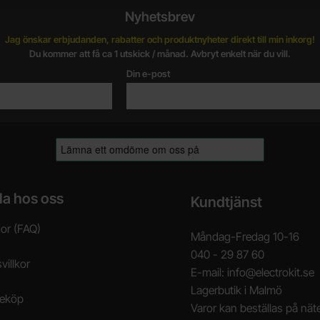
Nyhetsbrev
Jag önskar erbjudanden, rabatter och produktnyheter direkt till min inkorg!
Du kommer att få ca 1 utskick / månad. Avbryt enkelt när du vill.
Din e-post
la hos oss
Kundtjänst
gor (FAQ)
Måndag-Fredag 10-16
040 - 29 87 60
villkor
E-mail: info@electrokit.se
Lagerbutik i Malmö
neköp
Varor kan beställas på näte