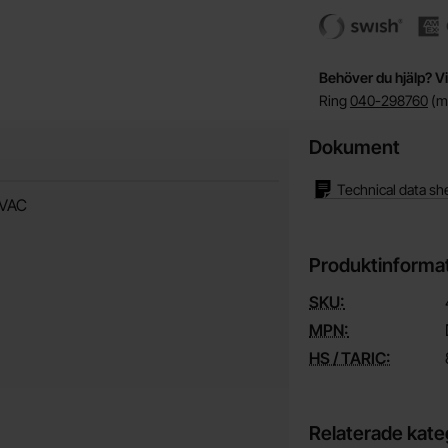
Behöver du hjälp? Vi
Ring
040-298760
(må
Dokument
Technical data sh
 VAC
Produktinforma
SKU:
MPN:
HS / TARIC:
Relaterade kate