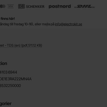
 finns här!
ndag till fredag 10-16), eller mejla på
info@electrokit.se
eet - TDS (en)
(pdf,
511.12 KB
)
tion
4103
6944
DE1E3RA222MN4A
8532250000
gorier