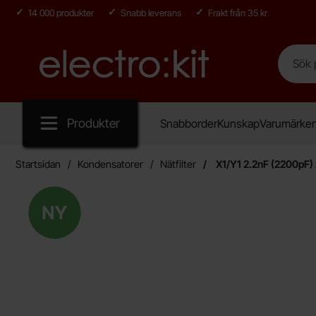
14 000 produkter
Snabb leverans
Frakt från 35 kr
Sök
Sök på E
Startsidan för Electro:kit
Produkter
Snabborder
Kunskap
Varumärke
Startsidan
Kondensatorer
Nätfilter
X1/Y1 2.2nF (2200pF
Ny