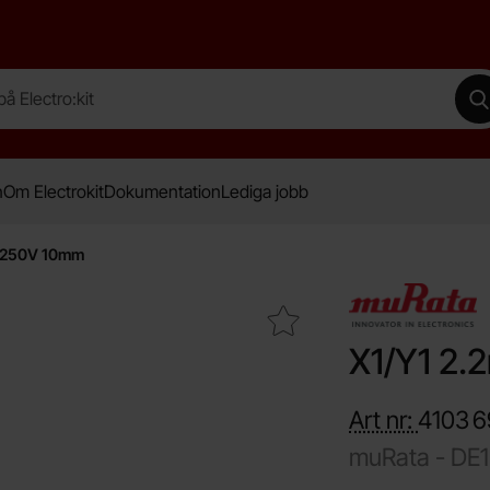
lectro:kit
G
n
Om Electrokit
Dokumentation
Lediga jobb
) 250V 10mm
Makera x1/Y1 2.2nF (2200pF) 250V 10mm som favorit
X1/Y1 2.
Art nr:
4103
6
muRata -
DE
Handla denna pro