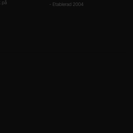
k på
- Etablerad 2004