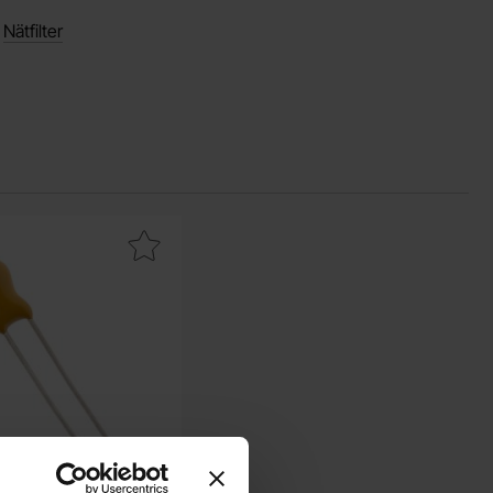
/
Nätfilter
a tantal 0.1uF 35V 20% 2.54mm som favorit