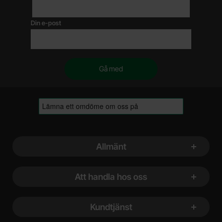
Din e-post
Sidfot Blandad info och länkar
Allmänt
Att handla hos oss
Kundtjänst