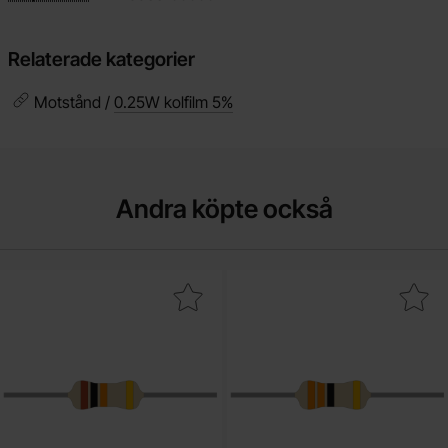
Relaterade kategorier
Motstånd /
0.25W kolfilm 5%
Andra köpte också
akera motstånd kolfilm 0.25W 10kohm (10k) som favorit
Makera motstånd kolfilm 0.25W 3