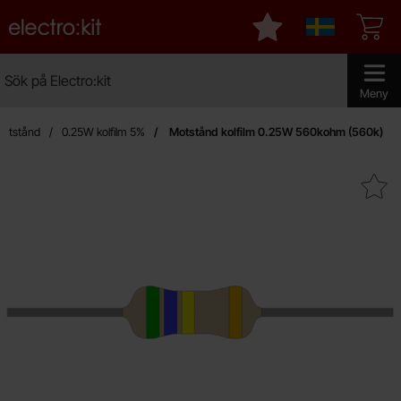
Startsidan för Electro:kit
Mina favoriter
Sverige
Sök
Sök på Electro:kit
Genomför 
Meny
otstånd
0.25W kolfilm 5%
Motstånd kolfilm 0.25W 560kohm (560k)
Makera motstånd kolfilm 0.25W 56