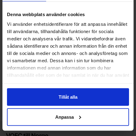
Denna webbplats använder cookies
Vi använder enhetsidentifierare för att anpassa innehållet
till användarna, tillhandahålla funktioner för sociala
medier och analysera vår trafik. Vi vidarebefordrar även
74HC02 DIP-14 Quad 2-input
Skjutomkopplare 1-pol on-on
sådana identifierare och annan information från din enhet
NOR gate
PCB 2.54mm
till de sociala medier och annons- och analysföretag som
XBLW - SN74HC02N
vi samarbetar med. Dessa kan i sin tur kombinera
Mängdrabatt
Mängdrabatt
Från
Från
Antal
Pris /st
till
Antal
Pris /st
till
1
-
9
st
3.80 SEK
1
-
9
st
4.20 SEK
2.45 SEK
2.30 SEK
till
till
10
-
24
st
3.40 SEK
10
-
24
st
3.75 SEK
informationen med annan information som du har
till
till
25
-
49
st
2.85 SEK
25
-
49
st
3.15 SEK
Inklusive 25% moms
Inklusive 25% moms
tillhandahållit eller som de har samlat in när du har använt
deras tjänster.
Köp
Köp
(
4
st)
(
3
st)
Enhet:
Enhet:
st
st
Tillåt alla
Lagervara, 73 st
Lagervara, 80 st
Art. nr
Art. nr
4103
6031
4103
5351
Anpassa
Kort allmän information
VOEC till Norge