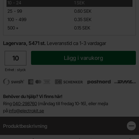
till
10
-
24
1 SEK
till
25
-
99
0.60 SEK
till
100
-
499
0.35 SEK
till
500
+
0.15 SEK
Lagervara, 5471 st.
Leveranstid ca 1-3 vardagar
antal
Lägg i varukorg
Enhet : styck
Behöver du hjälp? Vi finns här!
Ring
040-298760
(måndag till fredag 10-16), eller mejla
på
info@electrokit.se
Produktbeskrivning
Stän