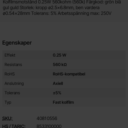
Produktbeskrivning
Kolfilmsmotstånd 0.25W 560kohm (560k) Färgkod: grön blå
gul guld Storlek: kropp ø2.5x6.8mm, ben vardera
ø0.54x28mm Tolerans: 5% Arbetsspänning max: 250V
Egenskaper
Egenskaper/attribut för denna produkt
Attribut
Värde
Effekt
0.25 W
Resistans
560 kΩ
RoHS
RoHS-kompatibel
Anslutning
Axiell
Tolerans
±5%
Typ
Fast kolfilm
SKU:
4081
0556
HS / TARIC:
8533100000