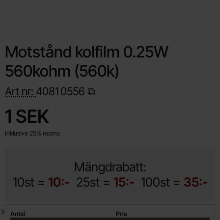
Motstånd kolfilm 0.25W
560kohm (560k)
Art nr:
4081
0556
Handla denna produkt Motstånd kolfilm 0.25W 560kohm (560k
pris
1 SEK
Inklusive 25% moms
Mängdrabatt:
10st =
10:-
25st =
15:-
100st =
35:-
Mängdrabatt
Antal
Pris