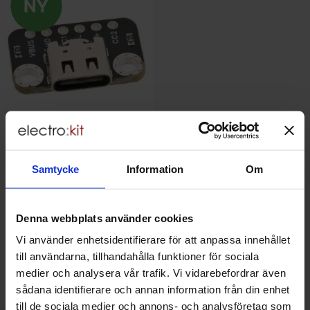
Anslutningskort USB-C hona 6-
Samtycke
Information
Om
pin 3A
Electrokit - EKA-USB-C
19 SEK
Denna webbplats använder cookies
Inklusive 25% moms
Vi använder enhetsidentifierare för att anpassa innehållet
Köp
till användarna, tillhandahålla funktioner för sociala
Enhet:
st
medier och analysera vår trafik. Vi vidarebefordrar även
Lagervara, 621 st
sådana identifierare och annan information från din enhet
Art. nr
4103
6209
till de sociala medier och annons- och analysföretag som