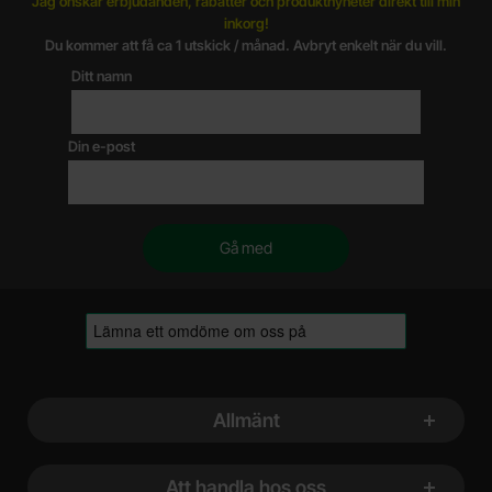
Jag önskar erbjudanden, rabatter och produktnyheter direkt till min
inkorg!
Du kommer att få ca 1 utskick / månad. Avbryt enkelt när du vill.
Ditt namn
Din e-post
Sidfot Blandad info och länkar
Allmänt
Att handla hos oss