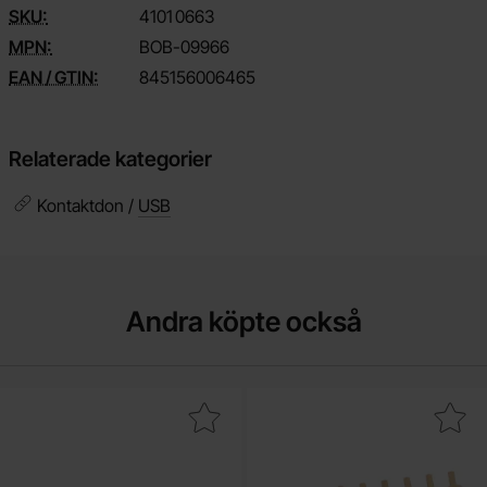
SKU:
4101
0663
MPN:
BOB-09966
EAN / GTIN:
845156006465
Relaterade kategorier
Kontaktdon /
USB
Andra köpte också
akera motstånd kolfilm 0.25W 10kohm (10k) som favorit
Makera pogo-pin 1x9 ø0.9x10mm stiftlis