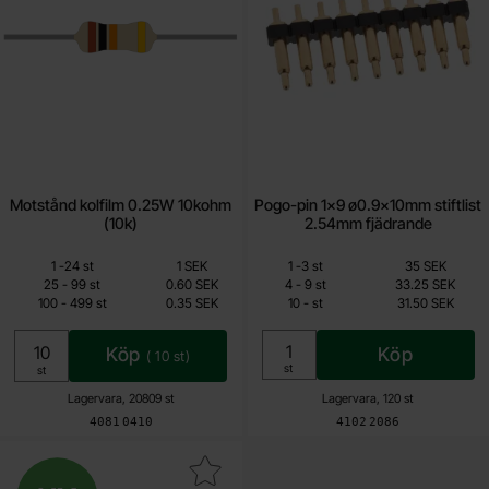
Motstånd kolfilm 0.25W 10kohm
Pogo-pin 1x9 ø0.9x10mm stiftlist
(10k)
2.54mm fjädrande
Mängdrabatt
Mängdrabatt
Från
Från
Antal
Pris /st
till
Antal
Pris /st
till
1
-
24
st
1 SEK
1
-
3
st
35 SEK
0.15 SEK
31.50 SEK
till
till
25
-
99
st
0.60 SEK
4
-
9
st
33.25 SEK
till
till
100
-
499
st
0.35 SEK
10
-
st
31.50 SEK
Inklusive 25% moms
Inklusive 25% moms
Köp
Köp
(
10
st)
Enhet:
st
Enhet:
st
Lagervara, 20809 st
Lagervara, 120 st
Art. nr
Art. nr
4081
0410
4102
2086
akera anslutningskort USB-C hona 6-pin 3A som favorit
Ny