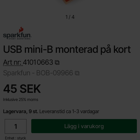
1
/
4
USB mini-B monterad på kort
Art nr:
4101
0663
Sparkfun -
BOB-09966
Handla denna produkt USB mini-B monterad på kort
pris
45 SEK
Inklusive 25% moms
Lagervara, 9 st.
Leveranstid ca 1-3 vardagar
antal
Lägg i varukorg
Enhet : styck