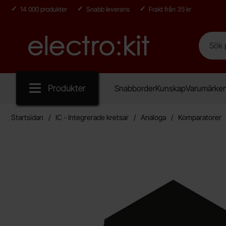
14 000 produkter
Snabb leverans
Frakt från 35 kr
Sök
Sök på E
Startsidan för Electro:kit
Produkter
Snabborder
Kunskap
Varumärke
Startsidan
IC - Integrerade kretsar
Analoga
Komparatorer