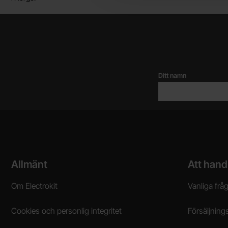
Ditt namn
Sidfot Blandad info och länkar
Allmänt
Att hand
Om Electrokit
Vanliga frå
Cookies och personlig integritet
Försäljnings