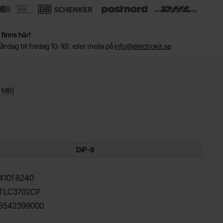
 finns här!
ndag till fredag 10-16), eller mejla på
info@electrokit.se
6 MB
)
ör denna produkt
DIP-8
4101
8240
TLC3702CP
8542399000