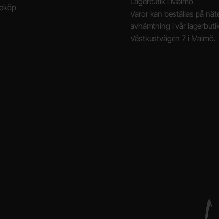
Lagerbutik i Malmö
neköp
Varor kan beställas på näte
avhämtning i vår lagerbuti
Västkustvägen 7 i Malmö.