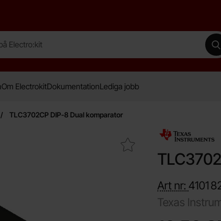
lectro:kit
G
n
Om Electrokit
Dokumentation
Lediga jobb
TLC3702CP DIP-8 Dual komparator
Makera tLC3702CP DIP-8 Dual komparator som favorit
TLC3702C
Art nr:
4101
8
Texas Instru
Handla denna pro