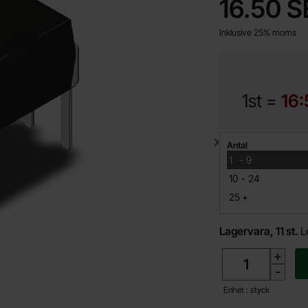
pris
16.50 
Inklusive 25% moms
1st =
16:
Mängdrabatt
Antal
till
1
-
9
till
10
-
24
till
25
+
Lagervara, 11 st.
L
antal
+
-
Enhet : styck