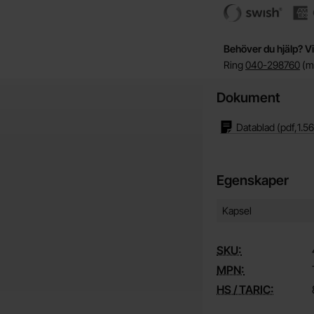
Behöver du hjälp? Vi
Ring
040-298760
(må
Dokument
Datablad
(pdf,
1.5
Egenskaper
Egenskaper/attribut f
Attribut
Värde
Kapsel
SKU:
MPN:
HS / TARIC: