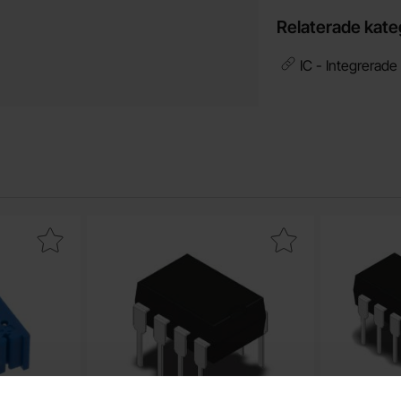
Relaterade kate
IC - Integrerade
386P 10kohm med vred som favorit
Makera mCP6002 DIP-8 RRO dual op-amp 1.8V s
Makera 74HC14 