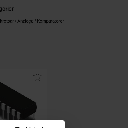
gorier
 kretsar / Analoga /
Komparatorer
om favorit
DIP-14 Hex inverter with schmitt trigger som favorit