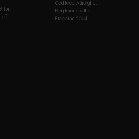
- God kreditvärdighet
t för
- Hög kundnöjdhet
k på
- Etablerad 2004