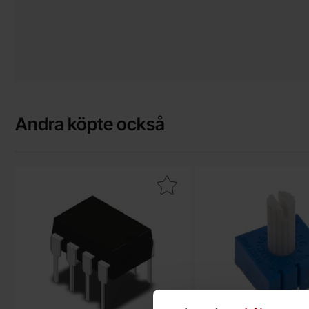
Andra köpte också
Makera nE555P DIP-8 Timer som favorit
Makera trimpot 3