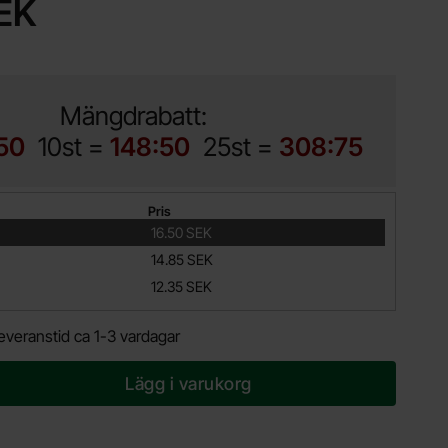
SEK
Mängdrabatt:
50
10st =
148:50
25st =
308:75
Pris
16.50 SEK
14.85 SEK
12.35 SEK
everanstid ca 1-3 vardagar
Lägg i varukorg