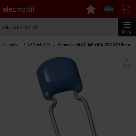
Startsidan för Electro:kit
Mina favoriter
Sverige
Sök
Sök på Electro:kit
Genomför 
Meny
Keramiska
X5R och X7R
Keramisk MLCC 1uF ±10% 50V X7R 5mm
Makera keramisk MLCC 1uF ±10% 