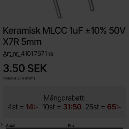
Keramisk MLCC 1uF ±10% 50V
X7R 5mm
Art nr:
4101
7671
Handla denna produkt Keramisk MLCC 1uF ±10% 50V X7R 5m
pris
3.50 SEK
Inklusive 25% moms
Mängdrabatt:
4st =
14:-
10st =
31:50
25st =
65:-
Mängdrabatt
Antal
Pris