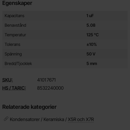
Egenskaper
Egenskaper/attribut för denna produkt
Attribut
Värde
Kapacitans
1 uF
Benavstånd
5.08
Temperatur
125 °C
Tolerans
±10%
Spänning
50 V
Bredd/Tjocklek
5 mm
SKU:
4101
7671
HS / TARIC:
8532240000
Relaterade kategorier
Kondensatorer / Keramiska /
X5R och X7R