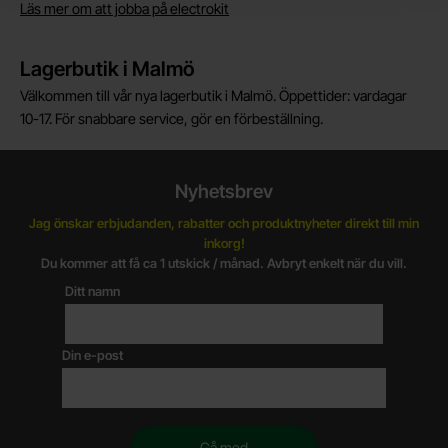
Läs mer om att jobba på electrokit
Lagerbutik i Malmö
Välkommen till vår nya lagerbutik i Malmö. Öppettider: vardagar
10-17. För snabbare service, gör en förbeställning.
Nyhetsbrev
Jag önskar erbjudanden, rabatter och produktnyheter direkt till min
inkorg!
Du kommer att få ca 1 utskick / månad. Avbryt enkelt när du vill.
Ditt namn
Din e-post