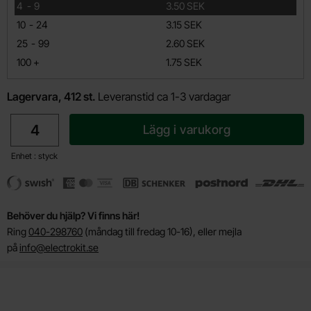
till
4
-
9
3.50 SEK
till
10
-
24
3.15 SEK
till
25
-
99
2.60 SEK
till
100
+
1.75 SEK
Lagervara, 412 st.
Leveranstid ca 1-3 vardagar
antal
Lägg i varukorg
Enhet : styck
Behöver du hjälp? Vi finns här!
Ring
040-298760
(måndag till fredag 10-16), eller mejla
på
info@electrokit.se