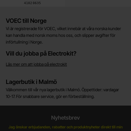
Art. nr
4102
0635
Kort allmän information
VOEC till Norge
Vi är registrerade för VOEC, vilket innebär at våra norska kunder
kan handla med norsk moms hos oss, och slipper avgifter för
införtullning i Norge.
Vill du jobba på Electrokit?
Läs mer om att jobba på electrokit
Lagerbutik i Malmö
Välkommen till vår nya lagerbutik i Malmö. Öppettider: vardagar
10-17. För snabbare service, gör en förbeställning.
Nyhetsbrev
Jag önskar erbjudanden, rabatter och produktnyheter direkt till min