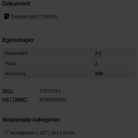
Dokument
Datablad
(pdf,
171.94 KB
)
Egenskaper
Egenskaper/attribut för denna produkt
Attribut
Värde
Benavstånd
2.5
Poltal
2
Anslutning
Stift
SKU:
4101
2743
HS / TARIC:
8536901000
Relaterade kategorier
Kontaktdon / JST /
XH 2.5mm