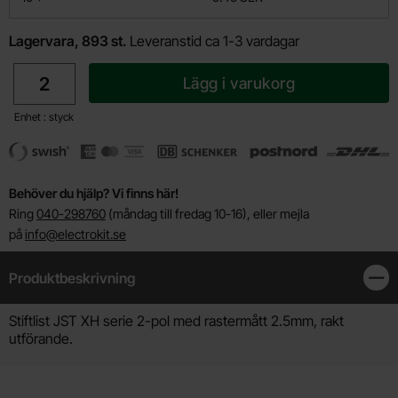
Lagervara, 893 st.
Leveranstid ca 1-3 vardagar
antal
Lägg i varukorg
Enhet : styck
Behöver du hjälp? Vi finns här!
Ring
040-298760
(måndag till fredag 10-16), eller mejla
på
info@electrokit.se
Produktbeskrivning
Stän
Produktbeskrivning
Stiftlist JST XH serie 2-pol med rastermått 2.5mm, rakt
utförande.