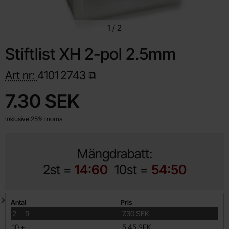
1
/
2
Stiftlist XH 2-pol 2.5mm
Art nr:
4101
2743
Handla denna produkt Stiftlist XH 2-pol 2.5mm
pris
7.30 SEK
Inklusive 25% moms
Mängdrabatt:
2st =
14:60
10st =
54:50
Mängdrabatt
Antal
Pris
till
2
-
9
7.30 SEK
till
10
+
5.45 SEK