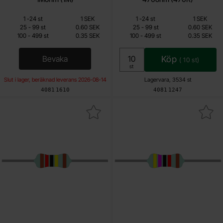
Mängdrabatt
Mängdrabatt
Från
Från
Antal
Pris /st
till
Antal
Pris /st
till
1
-
24
st
1 SEK
1
-
24
st
1 SEK
0.15 SEK
0.15 SEK
till
till
25
-
99
st
0.60 SEK
25
-
99
st
0.60 SEK
till
till
100
-
499
st
0.35 SEK
100
-
499
st
0.35 SEK
Inklusive 25% moms
Inklusive 25% moms
Bevaka
Köp
(
10
st)
, Motstånd metallfilm 0.6W 1% 1Mohm (1M)
Enhet:
st
Slut i lager, beräknad leverans 2026-08-14
Lagervara, 3534 st
Art. nr
Art. nr
4081
1610
4081
1247
ra motstånd metallfilm 0.6W 1% 1.2Mohm (1M2) som favorit
Makera motstånd metallfilm 0.6W 1%