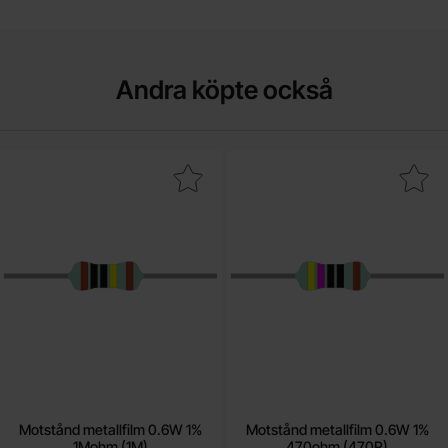
Andra köpte också
era motstånd metallfilm 0.6W 1% 1Mohm (1M) som favorit
Makera motstånd metallfilm 0.6W 1%
Motstånd metallfilm 0.6W 1%
Motstånd metallfilm 0.6W 1%
1Mohm (1M)
470ohm (470R)