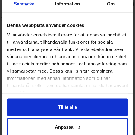
Samtycke
Information
Om
Denna webbplats använder cookies
Vi använder enhetsidentifierare för att anpassa innehållet
till användarna, tillhandahålla funktioner för sociala
medier och analysera vår trafik. Vi vidarebefordrar även
sådana identifierare och annan information från din enhet
till de sociala medier och annons- och analysföretag som
Batterisladd JST-XH 2-pol
Termistor NTC 10kohm 3950K
140mm
med kabel och JST-XH kontakt
vi samarbetar med. Dessa kan i sin tur kombinera
informationen med annan information som du har
Mängdrabatt
Mängdrabatt
Från
Från
Antal
Pris /st
till
Antal
Pris /st
till
1
-
9
st
12.50 SEK
1
-
9
st
35 SEK
tillhandahållit eller som de har samlat in när du har använt
7.50 SEK
26.25 SEK
till
till
10
-
24
st
11.25 SEK
10
-
24
st
31.50 SEK
till
till
25
-
99
st
9.35 SEK
25
-
st
26.25 SEK
deras tjänster.
Inklusive 25% moms
Inklusive 25% moms
Köp
Köp
Tillåt alla
Enhet:
Enhet:
st
st
Lagervara, 735 st
Lagervara, 268 st
Art. nr
Art. nr
4101
5601
4101
7067
Anpassa