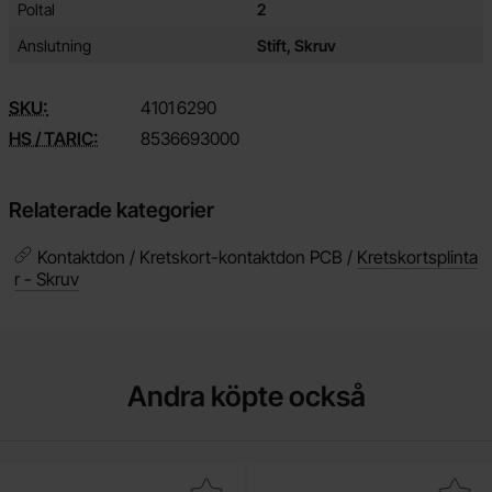
Poltal
2
Anslutning
Stift, Skruv
SKU:
4101
6290
HS / TARIC:
8536693000
Relaterade kategorier
Kontaktdon / Kretskort-kontaktdon PCB /
Kretskortsplinta
r - Skruv
Andra köpte också
Makera Ändhylsa delisolerad 1.5mm² röd som favorit
Makera skruvplint 5mm 3-pol 