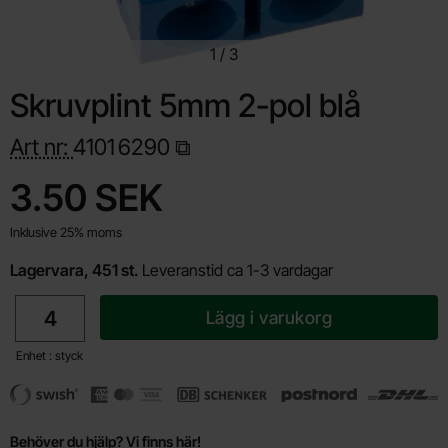
1
/
3
Skruvplint 5mm 2-pol blå
Art nr:
4101
6290
Handla denna produkt Skruvplint 5mm 2-pol blå
pris
3.50 SEK
Inklusive 25% moms
Lagervara, 451 st.
Leveranstid ca 1-3 vardagar
antal
Lägg i varukorg
Enhet : styck
Behöver du hjälp? Vi finns här!