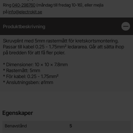
Ring
040-298760
(måndag till fredag 10-16), eller mejla
på
info@electrokit.se
Produktbeskrivning
Stän
Produktbeskrivning
Skruvplint med 5mm rastermått för kretskortsmontering.
Passar till kabel 0.25 - 1.75mm² ledararea. Går att sätta ihop
på bredden för att få fler poler.
* Dimensioner: 10 x 10 x 7.8mm
* Rasternått: 5mm
* För kabel: 0.25 - 1.75mm²
* Anslutningsben: ø1mm
Egenskaper
Egenskaper/attribut för denna produkt
Attribut
Värde
Benavstånd
5