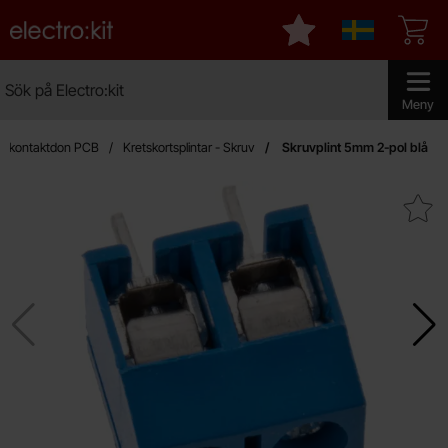
Startsidan för Electro:kit
Mina favoriter
Sverige
Sök
Sök på Electro:kit
Genomför 
Meny
rt-kontaktdon PCB
Kretskortsplintar - Skruv
Skruvplint 5mm 2-pol blå
Makera skruvplint 5mm 2-p