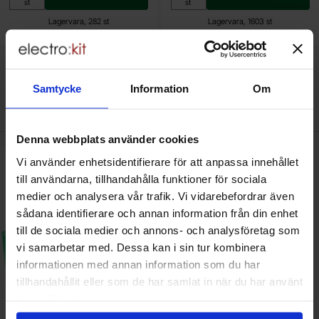
Enhet:
Enhet:
st
st
Lagervara, 282 st
Lagervara, 1603 st
Art. nr
Art. nr
4101
3389
4021
0002
Samtycke
Information
Om
Den här produkten är tillbehör till
Denna webbplats använder cookies
Vi använder enhetsidentifierare för att anpassa innehållet
kera spänningsregulator universal - byggsats som favorit
till användarna, tillhandahålla funktioner för sociala
medier och analysera vår trafik. Vi vidarebefordrar även
sådana identifierare och annan information från din enhet
till de sociala medier och annons- och analysföretag som
vi samarbetar med. Dessa kan i sin tur kombinera
informationen med annan information som du har
tillhandahållit eller som de har samlat in när du har använt
deras tjänster.