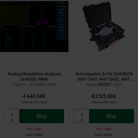
Analog Modulation Analysis
Antennpaket 3x för SHA850A
SHA850-AMA
(ANT-DA11, ANT-DA12, ANT-
Siglent - SHA850-AMA
Siglent - ANT-DA1
DA13)
4 440 SEK
83 125 SEK
Inklusive 25% moms
Inklusive 25% moms
Köp
Köp
Enhet:
Enhet:
st
st
Slut i lager
Slut i lager
Art. nr
Art. nr
4102
0483
4102
0492