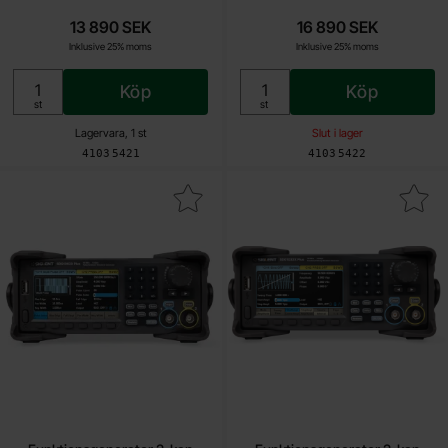
13 890 SEK
16 890 SEK
Inklusive 25% moms
Inklusive 25% moms
Köp
Köp
Enhet:
Enhet:
st
st
Lagervara, 1 st
Slut i lager
Art. nr
Art. nr
4103
5421
4103
5422
unktionsgenerator 2-kan 25MHz Siglent SDG1022X+ som favorit
Makera funktionsgenerator 2-kan 30MHz