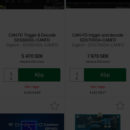
CAN FD Trigger & Decode
CAN-FD trigger and decode
SDS6000L-CANFD
SDS7000A-CANFD
Siglent - SDS6000L-CANFD
Siglent - SDS7000A-CANFD
5 470 SEK
7 870 SEK
Inklusive 25% moms
Inklusive 25% moms
Köp
Köp
Enhet:
Enhet:
st
st
Slut i lager
Slut i lager
Art. nr
Art. nr
4102
0264
4102
0917
Makera dC Bias Out, 12V-32V SHA850-BIAS som favorit
Makera dF2001A Deskew fixtur för spännin