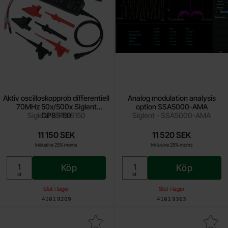
Aktiv oscilloskopprob differentiell
Analog modulation analysis
70MHz 50x/500x Siglent
option SSA5000-AMA
Siglent - DPB5150
DPB5150
Siglent - SSA5000-AMA
11 150 SEK
11 520 SEK
Inklusive 25% moms
Inklusive 25% moms
Köp
Köp
Enhet:
Enhet:
st
st
Slut i lager
Slut i lager
Art. nr
Art. nr
4101
9209
4101
9363
era analog Modulation Analysis SHA850-AMA som favorit
Makera antennpaket 3x för SHA850A (ANT-DA1