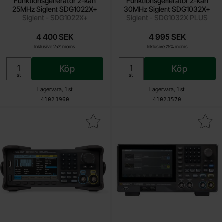
Funktionsgenerator 2-kan
Funktionsgenerator 2-kan
25MHz Siglent SDG1022X+
30MHz Siglent SDG1032X+
Siglent - SDG1022X+
Siglent - SDG1032X PLUS
4 400 SEK
4 995 SEK
Inklusive 25% moms
Inklusive 25% moms
Köp
Köp
Enhet:
Enhet:
st
st
Lagervara, 1 st
Lagervara, 1 st
Art. nr
Art. nr
4102
3960
4102
3570
unktionsgenerator 2-kan 60MHz Siglent SDG1062X+ som favorit
Makera funktionsgenerator 2-kan 8