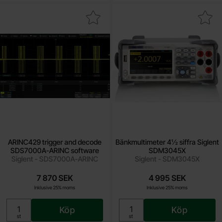
NC429 trigger and decode SDS7000A-ARINC software som favor
Makera bänkmultimeter 4½ siffra Si
ARINC429 trigger and decode
Bänkmultimeter 4½ siffra Siglent
SDS7000A-ARINC software
SDM3045X
Siglent - SDS7000A-ARINC
Siglent - SDM3045X
7 870 SEK
4 995 SEK
Inklusive 25% moms
Inklusive 25% moms
Köp
Köp
Enhet:
Enhet:
st
st