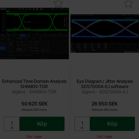
a enhanced Time Domain Analysis SHN900-TDR som favorit
Makera eye Diagram / Jitter Analysis SD
Enhanced Time Domain Analysis
Eye Diagram / Jitter Analysis
SHN900-TDR
SDS7000A-EJ software
Siglent - SHN900-TDR
Siglent - SDS7000A-EJ
50 625 SEK
26 950 SEK
Inklusive 25% moms
Inklusive 25% moms
Köp
Köp
Enhet:
Enhet:
st
st
Slut i lager
Slut i lager