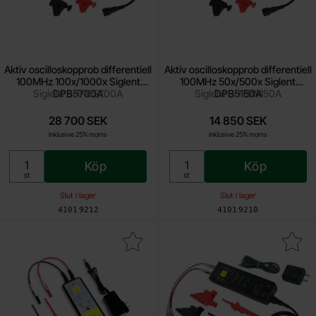
Aktiv oscilloskopprob differentiell
Aktiv oscilloskopprob differentiell
100MHz 100x/1000x Siglent
100MHz 50x/500x Siglent
Siglent - DPB5700A
DPB5700A
Siglent - DPB5150A
DPB5150A
28 700 SEK
14 850 SEK
Inklusive 25% moms
Inklusive 25% moms
Köp
Köp
Enhet:
Enhet:
st
st
Slut i lager
Slut i lager
Art. nr
Art. nr
4101
9212
4101
9210
illoskopprob differentiell 50MHz 50x/500x Siglent DPB1300 som f
Makera aktiv oscilloskopprob differentiell 70MHz