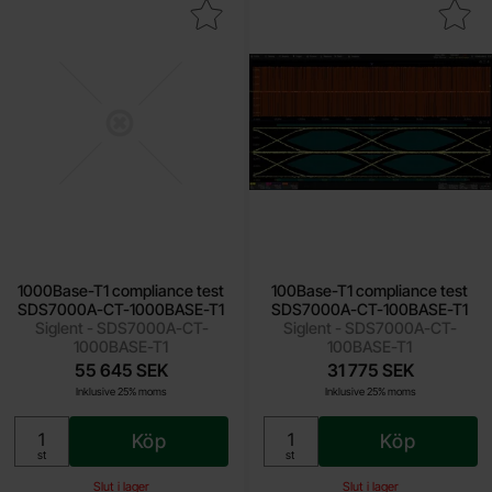
Base-T1 compliance test SDS7000A-CT-1000BASE-T1 som favor
Makera 100Base-T1 compliance test SDS7
1000Base-T1 compliance test
100Base-T1 compliance test
SDS7000A-CT-1000BASE-T1
SDS7000A-CT-100BASE-T1
Siglent - SDS7000A-CT-
Siglent - SDS7000A-CT-
1000BASE-T1
100BASE-T1
55 645 SEK
31 775 SEK
Inklusive 25% moms
Inklusive 25% moms
Köp
Köp
Enhet:
Enhet:
st
st
Slut i lager
Slut i lager