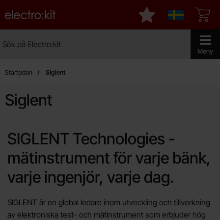
Startsidan för Electro:kit
Mina favoriter
Sverige
Sök
Sök på Electro:kit
Genomför 
Meny
Startsidan
Siglent
Siglent
SIGLENT Technologies -
mätinstrument för varje bänk,
varje ingenjör, varje dag.
SIGLENT är en global ledare inom utveckling och tillverkning
av elektroniska test- och mätinstrument som erbjuder hög