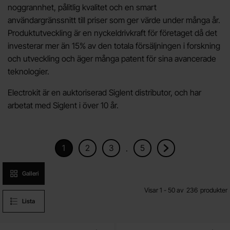
noggrannhet, pålitlig kvalitet och en smart
användargränssnitt till priser som ger värde under många år.
Produktutveckling är en nyckeldrivkraft för företaget då det
investerar mer än 15% av den totala försäljningen i forskning
och utveckling och äger många patent för sina avancerade
teknologier.
Electrokit är en auktoriserad Siglent distributor, och har
arbetat med Siglent i över 10 år.
1
2
3
5
.
Nuvarande sida, Sidan
Gå till sidan
Gå till sidan
Gå till sidan
Gå till nästa sida
Produktvisning
Galleri
Visar 1 - 50 av
236
produkter
Lista