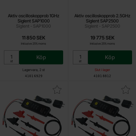
Aktiv oscilloskopprob 1GHz
Aktiv oscilloskopprob 2.5GHz
Siglent SAP1000
Siglent SAP2500
Siglent - SAP1000
Siglent - SAP2500
11 850 SEK
19 775 SEK
Inklusive 25% moms
Inklusive 25% moms
Köp
Köp
Enhet:
Enhet:
st
st
Lagervara, 2 st
Slut i lager
Art. nr
Art. nr
4101
6929
4101
8812
loskopprob differentiell 100MHz 100x/1000x Siglent DPB5700A so
Makera aktiv oscilloskopprob differentiell 100MH