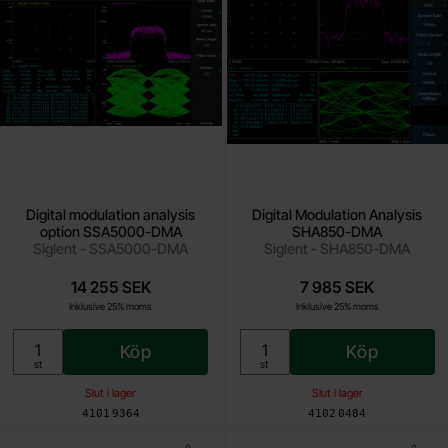
Digital modulation analysis
Digital Modulation Analysis
option SSA5000-DMA
SHA850-DMA
Siglent - SSA5000-DMA
Siglent - SHA850-DMA
14 255 SEK
7 985 SEK
Inklusive 25% moms
Inklusive 25% moms
Köp
Köp
Enhet:
Enhet:
st
st
Slut i lager
Slut i lager
Art. nr
Art. nr
4101
9364
4102
0484