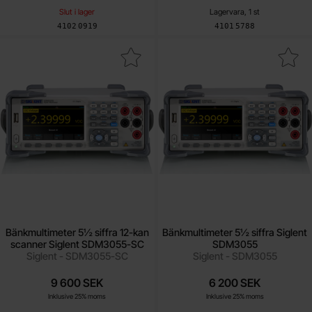
Slut i lager
Lagervara, 1 st
Art. nr
Art. nr
4102
0919
4101
5788
ltimeter 5½ siffra 12-kan scanner Siglent SDM3055-SC som fav
Makera bänkmultimeter 5½ siffra Si
Bänkmultimeter 5½ siffra 12-kan
Bänkmultimeter 5½ siffra Siglent
scanner Siglent SDM3055-SC
SDM3055
Siglent - SDM3055-SC
Siglent - SDM3055
9 600 SEK
6 200 SEK
Inklusive 25% moms
Inklusive 25% moms