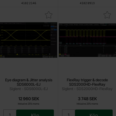
Art. nr
Art. nr
4102
2146
4102
0913
ra eye diagram & Jitter analysis SDS6000L-EJ som favorit
Makera flexRay trigger & decode SDS
Eye diagram & Jitter analysis
FlexRay trigger & decode
SDS6000L-EJ
SDS2000HD-FlexRay
Siglent - SDS6000L-EJ
Siglent - SDS2000HD-FlexRay
12 960 SEK
3 748 SEK
Inklusive 25% moms
Inklusive 25% moms
Köp
Köp