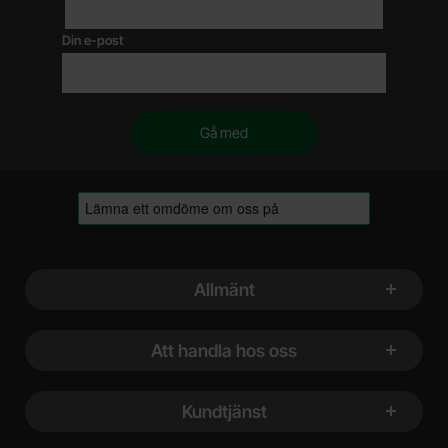
Din e-post
Sidfot Blandad info och länkar
Allmänt
Att handla hos oss
Kundtjänst