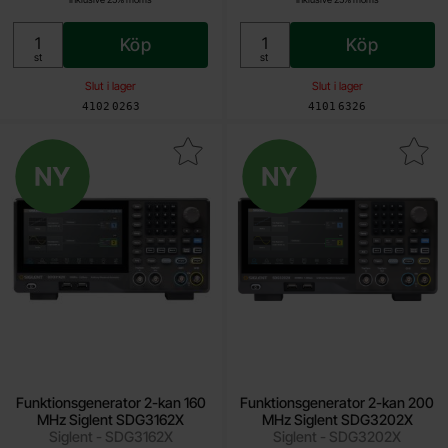
Köp
Köp
Enhet:
Enhet:
st
st
Slut i lager
Slut i lager
Art. nr
Art. nr
4102
0263
4101
6326
unktionsgenerator 2-kan 160 MHz Siglent SDG3162X som favorit
Ny
Makera funktionsgenerator 2-kan 200 MH
Ny
Funktionsgenerator 2-kan 160
Funktionsgenerator 2-kan 200
MHz Siglent SDG3162X
MHz Siglent SDG3202X
Siglent - SDG3162X
Siglent - SDG3202X