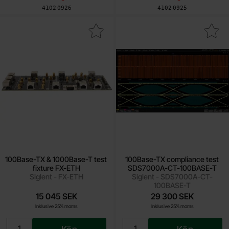
Art. nr
Art. nr
4102
0926
4102
0925
a 100Base-TX & 1000Base-T test fixture FX-ETH som favorit
Makera 100Base-TX compliance test SDS
100Base-TX & 1000Base-T test
100Base-TX compliance test
fixture FX-ETH
SDS7000A-CT-100BASE-T
Siglent - FX-ETH
Siglent - SDS7000A-CT-
100BASE-T
15 045 SEK
29 300 SEK
Inklusive 25% moms
Inklusive 25% moms