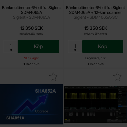
Bänkmultimeter 6½ siffra Siglent
Bänkmultimeter 6½ siffra Siglent
SDM4065A
SDM4065A + 12-kan scanner
Siglent - SDM4065A
Siglent - SDM4065A-SC
12 350 SEK
15 350 SEK
Inklusive 25% moms
Inklusive 25% moms
Köp
Köp
Enhet:
Enhet:
st
st
Slut i lager
Lagervara, 1 st
Art. nr
Art. nr
4102
4505
4102
4508
ra bW upgrade 3.6GHz to 7.5GHz SHA850A-F2 som favorit
Makera cAN FD trigger & decode SD