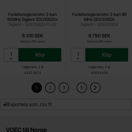
Funktionsgenerator 2-kan
Funktionsgenerator 2-kan 80
60MHz Siglent SDG1062X+
MHz SDG3082X
Siglent - SDG1062X PLUS
Siglent - SDG3082X
6 310 SEK
9 790 SEK
Inklusive 25% moms
Inklusive 25% moms
Köp
Köp
Enhet:
Enhet:
st
st
Lagervara, 2 st
Lagervara, 2 st
Art. nr
Art. nr
4102
3571
4103
5416
1
2
3
5
.
Nuvarande sida, Sidan
Gå till sidan
Gå till sidan
Gå till sidan
Gå till nästa sida
Exportera som .csv fil
Kort allmän information
VOEC till Norge