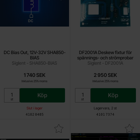
DC Bias Out, 12V-32V SHA850-
DF2001A Deskew fixtur för
BIAS
spännings- och strömprobar
Siglent - SHA850-BIAS
Siglent - DF2001A
1 740 SEK
2 950 SEK
Inklusive 25% moms
Inklusive 25% moms
Köp
Köp
Enhet:
Enhet:
st
st
Slut i lager
Lagervara, 2 st
Art. nr
Art. nr
4102
0485
4101
7374
 digital modulation analysis option SSA5000-DMA som favorit
Makera digital Modulation Analysi