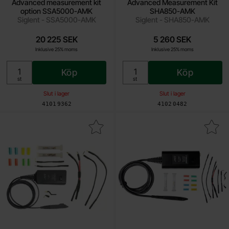
Advanced measurement kit
Advanced Measurement Kit
option SSA5000-AMK
SHA850-AMK
Siglent - SSA5000-AMK
Siglent - SHA850-AMK
20 225 SEK
5 260 SEK
Inklusive 25% moms
Inklusive 25% moms
Köp
Köp
Enhet:
Enhet:
st
st
Slut i lager
Slut i lager
Art. nr
Art. nr
4101
9362
4102
0482
ra aktiv oscilloskopprob 1GHz Siglent SAP1000 som favorit
Makera aktiv oscilloskopprob 2.5GHz 