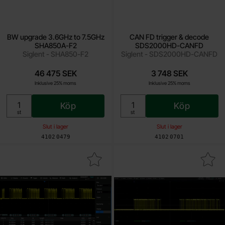
BW upgrade 3.6GHz to 7.5GHz
CAN FD trigger & decode
SHA850A-F2
SDS2000HD-CANFD
Siglent - SHA850-F2
Siglent - SDS2000HD-CANFD
46 475 SEK
3 748 SEK
Inklusive 25% moms
Inklusive 25% moms
Köp
Köp
Enhet:
Enhet:
st
st
Slut i lager
Slut i lager
Art. nr
Art. nr
4102
0479
4102
0701
ra cAN FD Trigger & Decode SDS6000L-CANFD som favorit
Makera cAN-FD trigger and decode 