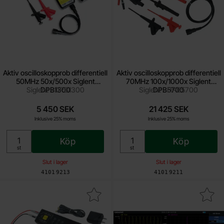
Aktiv oscilloskopprob differentiell
Aktiv oscilloskopprob differentiell
50MHz 50x/500x Siglent
70MHz 100x/1000x Siglent
Siglent - DPB1300
DPB1300
Siglent - DPB5700
DPB5700
5 450 SEK
21 425 SEK
Inklusive 25% moms
Inklusive 25% moms
Köp
Köp
Enhet:
Enhet:
st
st
Slut i lager
Slut i lager
Art. nr
Art. nr
4101
9213
4101
9211
illoskopprob differentiell 70MHz 50x/500x Siglent DPB5150 som f
Makera analog modulation analysis op