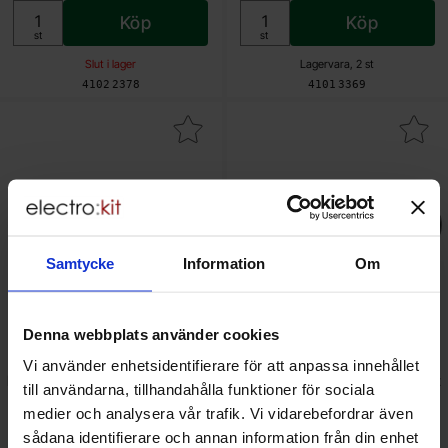
Köp
Köp
Enhet:
Enhet:
st
st
Slut i lager
Lagervara, 2 st
Art. nr
Art. nr
4102
2378
4101
3369
ra bänkmultimeter 5½ siffra Siglent SDM4055A som favorit
Makera bänkmultimeter 5½ siffra Siglent SDM
Samtycke
Information
Om
Denna webbplats använder cookies
Vi använder enhetsidentifierare för att anpassa innehållet
Bänkmultimeter 5½ siffra Siglent
Bänkmultimeter 5½ siffra Siglent
till användarna, tillhandahålla funktioner för sociala
SDM4055A
SDM4055A + 12-kan scanner
medier och analysera vår trafik. Vi vidarebefordrar även
Siglent - SDM4055A
Siglent - SDM4055A-SC
sådana identifierare och annan information från din enhet