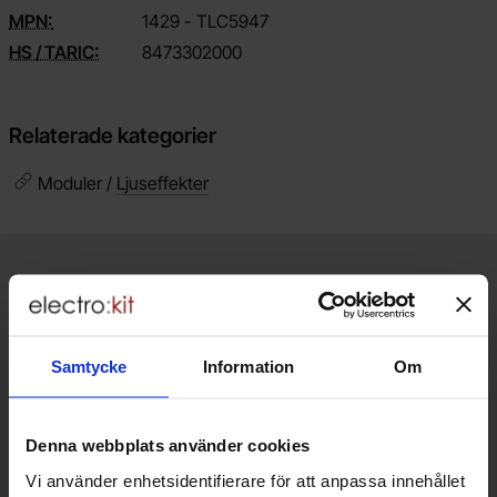
MPN:
1429 - TLC5947
HS / TARIC:
8473302000
Relaterade kategorier
Moduler /
Ljuseffekter
Kort allmän information
VOEC till Norge
Vi är registrerade för VOEC, vilket innebär at våra norska kunder
kan handla med norsk moms hos oss, och slipper avgifter för
Samtycke
Information
Om
införtullning i Norge.
Vill du jobba på Electrokit?
Denna webbplats använder cookies
Läs mer om att jobba på electrokit
Vi använder enhetsidentifierare för att anpassa innehållet