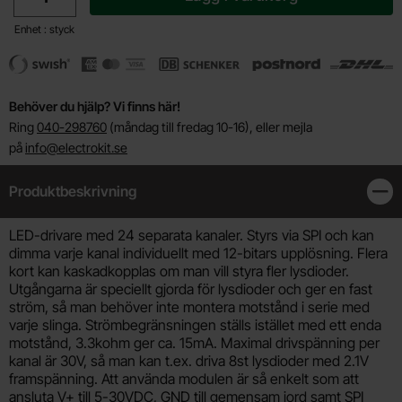
Enhet : styck
Behöver du hjälp? Vi finns här!
Ring
040-298760
(måndag till fredag 10-16), eller mejla
på
info@electrokit.se
Produktbeskrivning
Stän
Produktbeskrivning
LED-drivare med 24 separata kanaler. Styrs via SPI och kan
dimma varje kanal individuellt med 12-bitars upplösning. Flera
kort kan kaskadkopplas om man vill styra fler lysdioder.
Utgångarna är speciellt gjorda för lysdioder och ger en fast
ström, så man behöver inte montera motstånd i serie med
varje slinga. Strömbegränsningen ställs istället med ett enda
motstånd, 3.3kohm ger ca. 15mA. Maximal drivspänning per
kanal är 30V, så man kan t.ex. driva 8st lysdioder med 2.1V
framspänning. Att använda modulen är så enkelt som att
ansluta V+ till 5-30VDC, GND till gemensam jord samt SPI