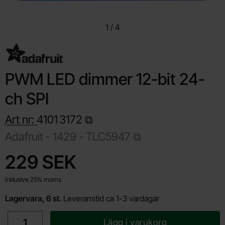
1
/
4
PWM LED dimmer 12-bit 24-
ch SPI
Art nr:
4101
3172
Adafruit -
1429 - TLC5947
Handla denna produkt PWM LED dimmer 12-bit 24-ch SPI
pris
229 SEK
Inklusive 25% moms
Lagervara, 6 st.
Leveranstid ca 1-3 vardagar
antal
Lägg i varukorg