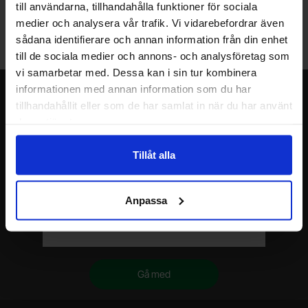
till användarna, tillhandahålla funktioner för sociala
Lagerbutik i Malmö
medier och analysera vår trafik. Vi vidarebefordrar även
Välkommen till vår nya lagerbutik i Malmö. Öppettider: vardagar
sådana identifierare och annan information från din enhet
10-17. För snabbare service, gör en förbeställning.
till de sociala medier och annons- och analysföretag som
vi samarbetar med. Dessa kan i sin tur kombinera
informationen med annan information som du har
Nyhetsbrev
tillhandahållit eller som de har samlat in när du har använt
Jag önskar erbjudanden, rabatter och produktnyheter direkt till min
deras tjänster.
inkorg!
Du kommer att få ca 1 utskick / månad. Avbryt enkelt när du vill.
Tillåt alla
Ditt namn
Anpassa
Din e-post