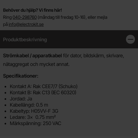
Behöver du hjälp? Vi finns här!
Ring
040-298760
(måndag till fredag 10-16), eller mejla
på
info@electrokit.se
Produktbeskrivning
Stän
Produktbeskrivning
Strömkabel / apparatkabel
för dator, bildskärm, skrivare,
nätaggregat och mycket annat.
Specifikationer:
Kontakt A: Rak CEE7/7 (Schuko)
Kontakt B: Rak C13 (IEC 60320)
Jordad: Ja
Kabellängd: 0.5 m
Kabeltyp: H05VV-F 3G
Ledare: 3x 0.75 mm²
Märkspänning: 250 VAC