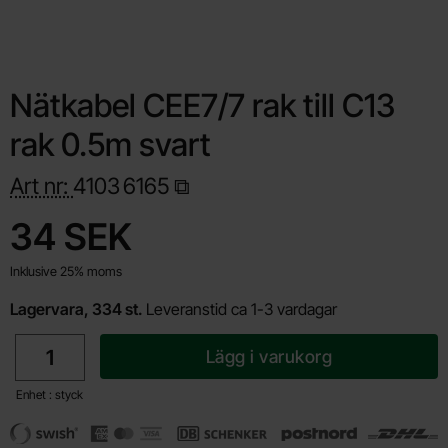
Nätkabel CEE7/7 rak till C13
rak 0.5m svart
Art nr:
4103
6165
Handla denna produkt Nätkabel CEE7/7 rak till C13 rak 0.5m sva
pris
34 SEK
Inklusive 25% moms
Lagervara, 334 st.
Leveranstid ca 1-3 vardagar
antal
Lägg i varukorg
Enhet : styck