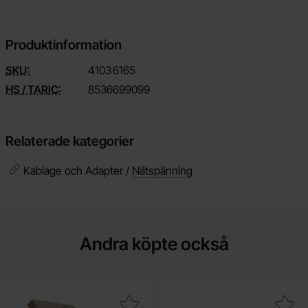
Produktinformation
SKU:
4103
6165
HS / TARIC:
8536699099
Relaterade kategorier
Kablage och Adapter /
Nätspänning
Andra köpte också
Makera crimphylsa JST-PH 20-30AWG som favorit
Makera mutter M3 svar