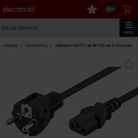
Startsidan för Electro:kit
Mina favoriter
Sverige
Sök
Sök på Electro:kit
Genomför 
Meny
ch Adapter
Nätspänning
Nätkabel CEE7/7 rak till C13 rak 0.5m svart
Makera nätkabel CEE7/7 rak till C13