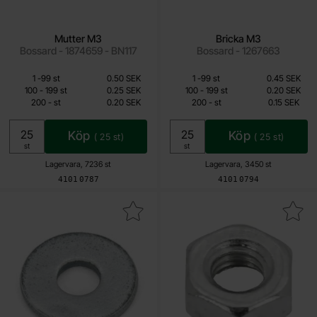
Mutter M3
Bricka M3
Bossard - 1874659 - BN117
Bossard - 1267663
Mängdrabatt
Mängdrabatt
Från
Från
Antal
Pris /st
till
Antal
Pris /st
till
1
-
99
st
0.50 SEK
1
-
99
st
0.45 SEK
0.20 SEK
0.15 SEK
till
till
100
-
199
st
0.25 SEK
100
-
199
st
0.20 SEK
till
till
200
-
st
0.20 SEK
200
-
st
0.15 SEK
Inklusive 25% moms
Inklusive 25% moms
Köp
Köp
(
25
st)
(
25
st)
Enhet:
Enhet:
st
st
Lagervara, 7236 st
Lagervara, 3450 st
Art. nr
Art. nr
4101
0787
4101
0794
Makera nitbricka M3 som favorit
Makera mutter M4 s