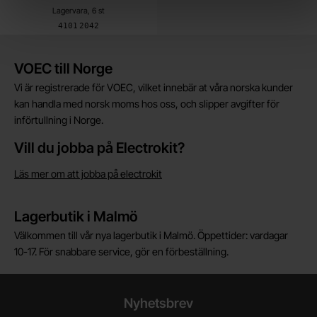
Lagervara, 6 st
Art. nr
4101
2042
Kort allmän information
VOEC till Norge
Vi är registrerade för VOEC, vilket innebär at våra norska kunder
kan handla med norsk moms hos oss, och slipper avgifter för
införtullning i Norge.
Vill du jobba på Electrokit?
Läs mer om att jobba på electrokit
Lagerbutik i Malmö
Välkommen till vår nya lagerbutik i Malmö. Öppettider: vardagar
10-17. För snabbare service, gör en förbeställning.
Nyhetsbrev