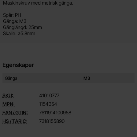
Produktbeskrivning
Maskinskruv med metrisk gänga.
Spår: PH
Gänga: M3
Gänglängd: 25mm
Skalle: ø5.8mm
Egenskaper
Egenskaper/attribut för denna produkt
Attribut
Värde
Gänga
M3
SKU:
4101
0777
MPN:
1154354
EAN / GTIN:
7611914100958
HS / TARIC:
7318155890