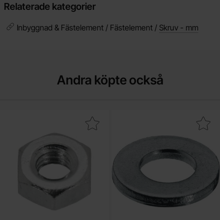
Relaterade kategorier
Inbyggnad & Fästelement / Fästelement /
Skruv - mm
Andra köpte också
Makera mutter M3 som favorit
Makera bricka M3 s