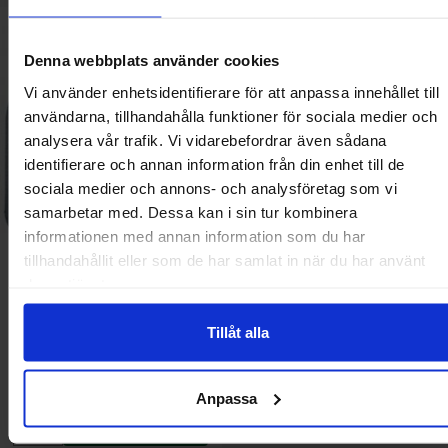
Makera lagerbock ø6mm plast som favorit
Denna webbplats använder cookies
Vi använder enhetsidentifierare för att anpassa innehållet till
användarna, tillhandahålla funktioner för sociala medier och
analysera vår trafik. Vi vidarebefordrar även sådana
identifierare och annan information från din enhet till de
sociala medier och annons- och analysföretag som vi
samarbetar med. Dessa kan i sin tur kombinera
informationen med annan information som du har
tillhandahållit eller som de har samlat in när du har använt
deras tjänster.
Lagerbock ø6mm plast
Tillåt alla
Mängdrabatt
Från
Antal
Pris /st
till
1
-
9
st
59 SEK
44.25 SEK
till
10
-
24
st
53.10 SEK
till
25
-
st
44.25 SEK
Inklusive 25% moms
Anpassa
Köp
Enhet:
st