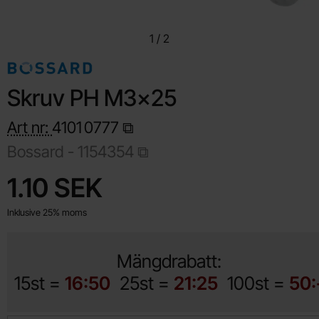
1
/
2
Skruv PH M3x25
Art nr:
4101
0777
Bossard -
1154354
Handla denna produkt Skruv PH M3x25
pris
1.10 SEK
Inklusive 25% moms
Mängdrabatt:
15st =
16:50
25st =
21:25
100st =
50: