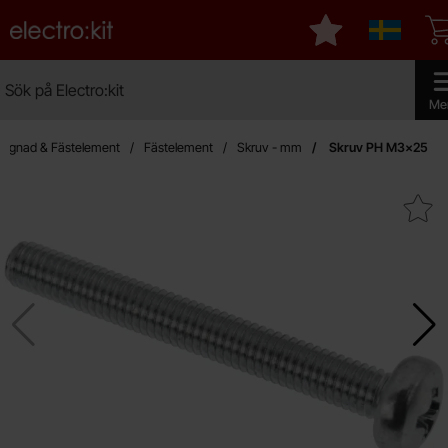
Startsidan för Electro:kit
Mina favoriter
Sverige
Sök
Sök på Electro:kit
Genomf
Me
yggnad & Fästelement
Fästelement
Skruv - mm
Skruv PH M3x25
Makera skruv PH M3x2