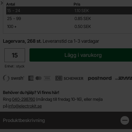
Mängdrabatt
Antal
Pris
till
15
-
24
1.10 SEK
till
25
-
99
0.85 SEK
till
100
+
0.50 SEK
Lagervara, 268 st.
Leveranstid ca 1-3 vardagar
antal
Lägg i varukorg
Enhet : styck
Behöver du hjälp? Vi finns här!
Ring
040-298760
(måndag till fredag 10-16), eller mejla
på
info@electrokit.se
Produktbeskrivning
Stän