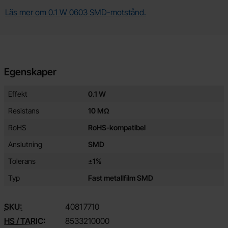
Läs mer om 0.1 W 0603 SMD-motstånd.
Egenskaper
Egenskaper/attribut för denna produkt
Attribut
Värde
Effekt
0.1 W
Resistans
10 MΩ
RoHS
RoHS-kompatibel
Anslutning
SMD
Tolerans
±1%
Typ
Fast metallfilm SMD
SKU:
4081
7710
HS / TARIC:
8533210000