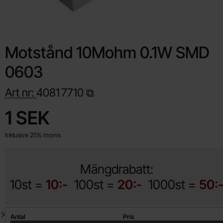
Motstånd 10Mohm 0.1W SMD
0603
Art nr:
4081
7710
Handla denna produkt Motstånd 10Mohm 0.1W SMD 0603
pris
1 SEK
Inklusive 25% moms
Mängdrabatt:
10st =
10:-
100st =
20:-
1000st =
50:
Mängdrabatt
Antal
Pris