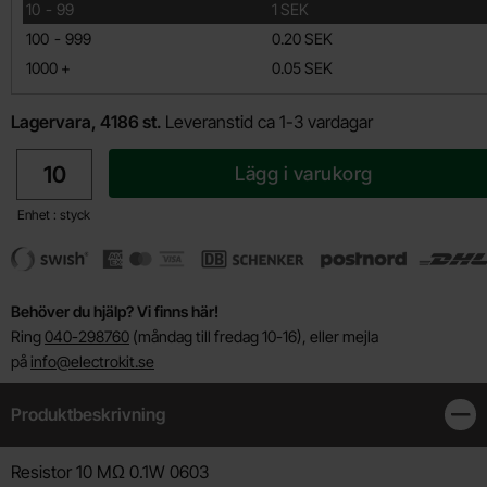
till
10
-
99
1 SEK
till
100
-
999
0.20 SEK
till
1000
+
0.05 SEK
Lagervara, 4186 st.
Leveranstid ca 1-3 vardagar
antal
Lägg i varukorg
Enhet : styck
Behöver du hjälp? Vi finns här!
Ring
040-298760
(måndag till fredag 10-16), eller mejla
på
info@electrokit.se
Produktbeskrivning
Stän
Produktbeskrivning
Resistor 10 MΩ 0.1W 0603