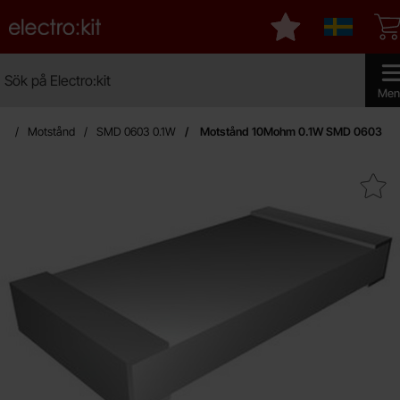
Startsidan för Electro:kit
Mina favoriter
Sverige
Sök
Sök på Electro:kit
Genomf
Men
an
Motstånd
SMD 0603 0.1W
Motstånd 10Mohm 0.1W SMD 0603
Makera motstånd 10Mohm 0.1W