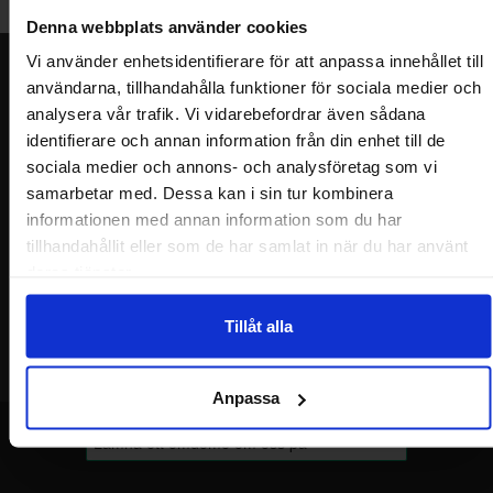
Denna webbplats använder cookies
Vi använder enhetsidentifierare för att anpassa innehållet till
Nyhetsbrev
användarna, tillhandahålla funktioner för sociala medier och
analysera vår trafik. Vi vidarebefordrar även sådana
Jag önskar erbjudanden, rabatter och produktnyheter direkt till min
inkorg!
identifierare och annan information från din enhet till de
Du kommer att få ca 1 utskick / månad. Avbryt enkelt när du vill.
sociala medier och annons- och analysföretag som vi
Ditt namn
samarbetar med. Dessa kan i sin tur kombinera
informationen med annan information som du har
tillhandahållit eller som de har samlat in när du har använt
Din e-post
deras tjänster.
Tillåt alla
Anpassa