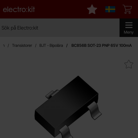
Startsidan för Electro:kit
Mina favoriter
Sverige
Sök
Sök på Electro:kit
Genomför 
Meny
dan
Transistorer
BJT - Bipolära
BC856B SOT-23 PNP 65V 100mA
Makera bC856B SOT-23 PNP 6