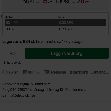
50st =
15:-
100st =
20:-
Mängdrabatt
Antal
Pris
till
50
-
99
0.30 SEK
till
100
+
0.20 SEK
Lagervara, 934 st.
Leveranstid ca 1-3 vardagar
antal
Lägg i varukorg
Enhet : styck
Behöver du hjälp? Vi finns här!
Ring
040-298760
(måndag till fredag 10-16), eller mejla
på
info@electrokit.se