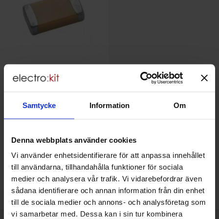
Kondensator 0603 X7R 150nF
±10%
Samtycke
Information
Om
Mängdrabatt
Från
Antal
Pris /st
till
1
-
99
st
1 SEK
0.30 SEK
till
100
-
999
st
0.50 SEK
till
1000
-
st
0.30 SEK
Inklusive 25% moms
Denna webbplats använder cookies
Köp
(
10
st)
Vi använder enhetsidentifierare för att anpassa innehållet
Enhet:
st
till användarna, tillhandahålla funktioner för sociala
Lagervara, 3038 st
medier och analysera vår trafik. Vi vidarebefordrar även
Art. nr
4050
2309
sådana identifierare och annan information från din enhet
till de sociala medier och annons- och analysföretag som
vi samarbetar med. Dessa kan i sin tur kombinera