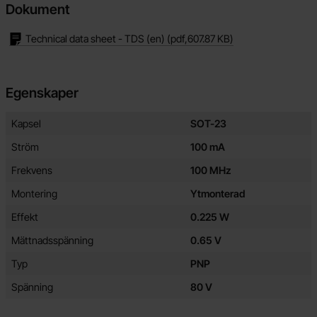
Dokument
Technical data sheet - TDS (en)
(pdf,
607.87 KB
)
Egenskaper
Egenskaper/attribut för denna produkt
Attribut
Värde
Kapsel
SOT-23
Ström
100 mA
Frekvens
100 MHz
Montering
Ytmonterad
Effekt
0.225 W
Mättnadsspänning
0.65 V
Typ
PNP
Spänning
80 V