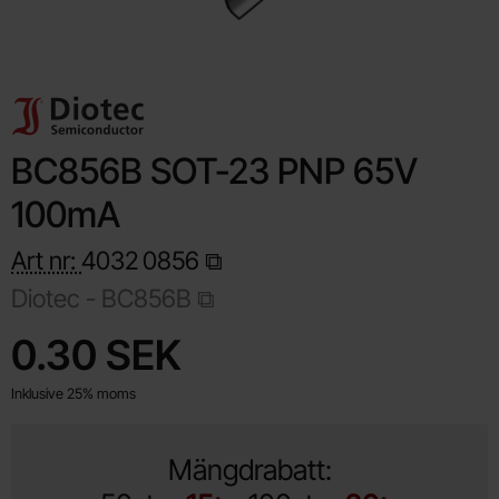
BC856B SOT-23 PNP 65V
100mA
Art nr:
4032
0856
Diotec -
BC856B
Handla denna produkt BC856B SOT-23 PNP 65V 100mA
pris
0.30 SEK
Inklusive 25% moms
Mängdrabatt: