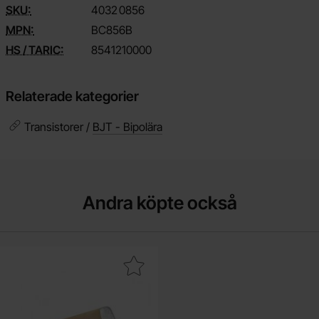
SKU:
4032
0856
MPN:
BC856B
HS / TARIC:
8541210000
Relaterade kategorier
Transistorer /
BJT - Bipolära
Andra köpte också
Makera kondensator 0603 X7R 150nF ±10% som favorit