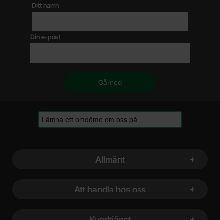
Ditt namn
Din e-post
Sidfot Blandad info och länkar
Allmänt
Att handla hos oss
Kundtjänst