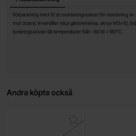
Produktbeskrivning
Förpackning med 10 st monteringssatser för montering av
mot chassi. Innehåller mica glimmerskiva, skruv M3x10, löd
isoleringsskivan tål temperaturer från -60 till +180°C.
Andra köpte också
Makera 1N4004 DO-41 400V 1A som favorit
Makera motstånd kolf