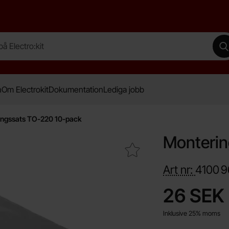
lectro:kit
G
n
Om Electrokit
Dokumentation
Lediga jobb
ngssats TO-220 10-pack
Monterin
Makera monteringssats TO-220 10-pack som favorit
Art nr:
4100
9
Handla denna pro
pris
26 SEK
Inklusive 25% moms