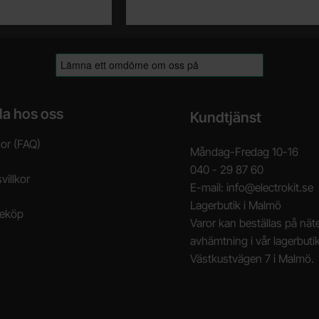
la hos oss
Kundtjänst
gor (FAQ)
Måndag-Fredag 10-16
040 - 29 87 60
villkor
E-mail: info@electrokit.se
Lagerbutik i Malmö
neköp
Varor kan beställas på näte
avhämtning i vår lagerbuti
Västkustvägen 7 i Malmö.