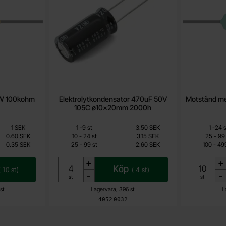
5W 100kohm
Elektrolytkondensator 470uF 50V
Motstånd me
105C ø10x20mm 2000h
Mängdrabatt
Mängdrabatt
Från
Antal
Pris /st
till
Antal
Pris /st
till
1 SEK
1
-
9
st
3.50 SEK
1
-
24
s
2.25 SEK
till
till
0.60 SEK
10
-
24
st
3.15 SEK
25
-
99
till
till
0.35 SEK
25
-
99
st
2.60 SEK
100
-
49
s
Inklusive 25% moms
+
+
Köp
(
10
st)
(
4
st)
-
-
Enhet:
Enhet:
st
st
st
Lagervara, 396 st
L
Art. nr
4052
0032