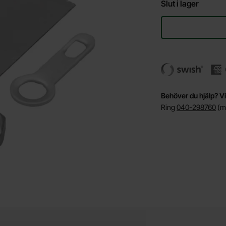
Slut i lager
Behöver du hjälp? Vi
Ring
040-298760
(må