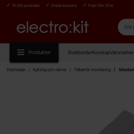
14 000 produkter
Snabb leverans
Frakt från 35 kr
Sök
Sök på E
Startsidan för Electro:kit
Produkter
Snabborder
Kunskap
Varumärke
Startsidan
Kylning och värme
Tillbehör montering
Monteri