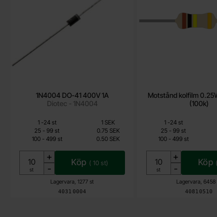
1N4004 DO-41 400V 1A
Motstånd kolfilm 0.2
Diotec - 1N4004
(100k)
Mängdrabatt
Mängdrabatt
Från
Från
Antal
Pris /st
till
Antal
Pris /st
till
1
-
24
st
1 SEK
1
-
24
st
0.25 SEK
0.15 SEK
till
till
25
-
99
st
0.75 SEK
25
-
99
st
till
till
100
-
499
st
0.50 SEK
100
-
499
st
Inklusive 25% moms
Inklusive 25% mom
+
+
Köp
Köp
(
10
st)
-
-
Enhet:
Enhet:
st
st
Lagervara, 1277 st
Lagervara, 6458 
Art. nr
Art. nr
4031
0004
4081
0510