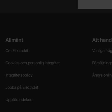
Sidfot Blandad info och länkar
Allmänt
Att hand
Om Electrokit
Vanliga frå
Cookies och personlig integritet
Försäljnings
Integritetspolicy
Ångra onli
Jobba på Electrokit
Uppförandekod