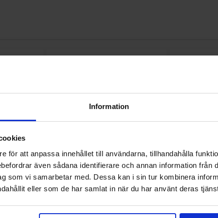
orit
Spänningsregulator 6V 1.5A som favorit
Makera l7815CV TO-220 Spänningsregulator 15V 1A 
Makera l7818CV
Information
cookies
e för att anpassa innehållet till användarna, tillhandahålla funkt
rebefordrar även sådana identifierare och annan information från di
ag som vi samarbetar med. Dessa kan i sin tur kombinera info
220
L7815CV TO-220
L78
dahållit eller som de har samlat in när du har använt deras tjänst
 6V 1.5A
Spänningsregulator 15V 1A
Spänning
6CV
STMicroelectronics - L7815CV
Onsem
Mängdrabatt
Mängdrabatt
Från
Antal
Pris /st
till
Antal
Pris /st
till
4.50 SEK
1
-
3
st
5.50 SEK
1
-
3
st