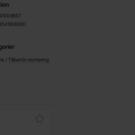
tion
4100
9657
8541900000
gorier
me /
Tillbehör montering
m 2000h som favorit
tånd metallfilm 0.6W 1% 10kohm (10k) som favorit