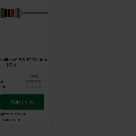
tallfilm 0.6W 1% 10kohm
(10k)
Från
t
1 SEK
0.15 SEK
st
0.60 SEK
9
st
0.35 SEK
Inklusive 25% moms
Köp
(
10
st)
agervara, 1946 st
Art. nr
4081
1410