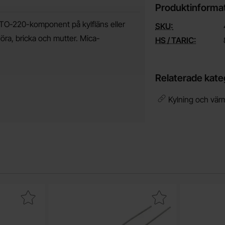
Produktinforma
 TO-220-komponent på kylfläns eller
SKU:
öra, bricka och mutter. Mica-
HS / TARIC:
Relaterade kate
Kylning och vär
ilm 0.25W 100kohm (100k) som favorit
Makera elektrolytkondensator 470uF 50V 105C ø10x20m
Makera mots