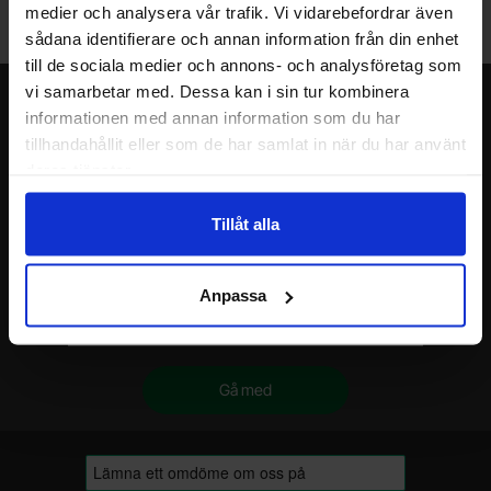
Välkommen till vår nya lagerbutik i Malmö. Öppettider: vardagar
medier och analysera vår trafik. Vi vidarebefordrar även
10-17. För snabbare service, gör en förbeställning.
sådana identifierare och annan information från din enhet
till de sociala medier och annons- och analysföretag som
vi samarbetar med. Dessa kan i sin tur kombinera
Nyhetsbrev
informationen med annan information som du har
tillhandahållit eller som de har samlat in när du har använt
Jag önskar erbjudanden, rabatter och produktnyheter direkt till min
inkorg!
deras tjänster.
Du kommer att få ca 1 utskick / månad. Avbryt enkelt när du vill.
Ditt namn
Tillåt alla
Din e-post
Anpassa