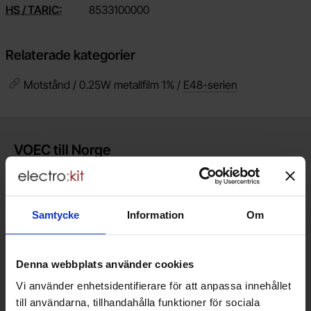
HS / TARIC:
8533100000
Relaterade kategorier
Motstånd / 0.25W metallfilm 1% /
E48-serien
Kort allmän information
VOEC till Norge
Vi är registrerade för VOEC, vilket innebär at våra norska kunder
kan handla med norsk moms hos oss, och slipper avgifter för
införtullning i Norge.
Samtycke
Information
Om
Vill du jobba på Electrokit?
Läs mer om att jobba på electrokit
Denna webbplats använder cookies
Vi använder enhetsidentifierare för att anpassa innehållet
Lagerbutik i Malmö
till användarna, tillhandahålla funktioner för sociala