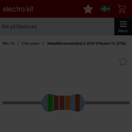
Startsidan för Electro:kit
Mina favoriter
Sverige
Sök
Sök på Electro:kit
Genomför 
Meny
llfilm 1%
E48-serien
Metallfilmsmotstånd 0.25W 511kohm 1% (511k)
Makera metallfilmsmotstånd 0.25W 51