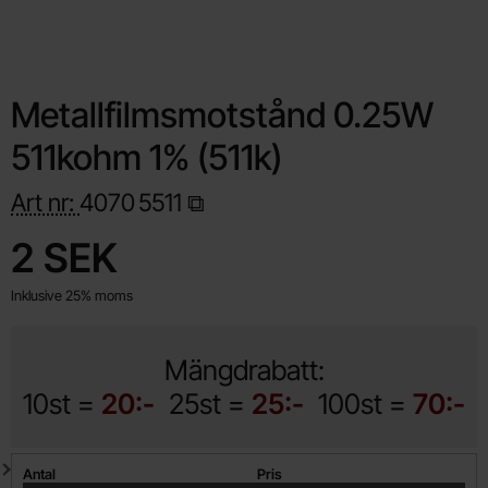
Metallfilmsmotstånd 0.25W
511kohm 1% (511k)
Art nr:
4070
5511
Handla denna produkt Metallfilmsmotstånd 0.25W 511kohm 1% 
pris
2 SEK
Inklusive 25% moms
Mängdrabatt:
10st =
20:-
25st =
25:-
100st =
70:-
Mängdrabatt
Antal
Pris