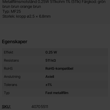
Produktbeskrivning
Metallfilmsmotstånd 0.25W 511kohm 1% (511k) Färgkod: grön
brun brun orange brun
Typ: MF25
Storlek: kropp ø2.5 x 6.8mm
Egenskaper
Egenskaper/attribut för denna produkt
Attribut
Värde
Effekt
0.25 W
Resistans
511 kΩ
RoHS
RoHS-kompatibel
Anslutning
Axiell
Tolerans
±1%
Typ
Fast metallfilm
SKU:
4070
5511