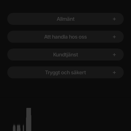
Sidfot Blandad info och länkar
Allmänt
Att handla hos oss
Kundtjänst
Tryggt och säkert