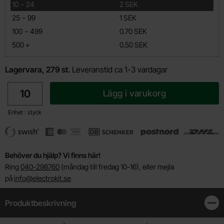
till
10
-
24
2 SEK
till
25
-
99
1 SEK
till
100
-
499
0.70 SEK
till
500
+
0.50 SEK
Lagervara, 279 st.
Leveranstid ca 1-3 vardagar
antal
Lägg i varukorg
Enhet : styck
Behöver du hjälp? Vi finns här!
Ring
040-298760
(måndag till fredag 10-16), eller mejla
på
info@electrokit.se
Produktbeskrivning
Stän