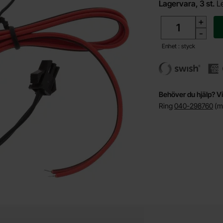
Lagervara, 3 st.
L
antal
+
-
Enhet : styck
Behöver du hjälp? Vi
Ring
040-298760
(må