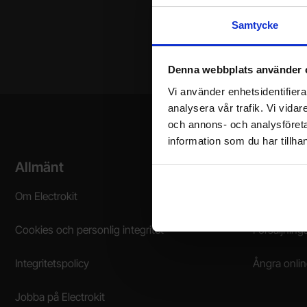
Samtycke
Ditt namn
Denna webbplats använder 
Vi använder enhetsidentifierar
analysera vår trafik. Vi vida
och annons- och analysföret
information som du har tillhan
Sidfot Blandad info och länkar
Allmänt
Att hand
Om Electrokit
Vanliga frå
Cookies och personlig integritet
Försäljnings
Integritetspolicy
Ångra onli
Jobba på Electrokit