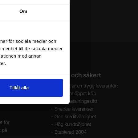
Om
ioner för sociala medier och
n enhet till de sociala medier
rmationen med annan
er.
Tryggt och säkert
Electrokit är en trygg leverantör:
Tillåt alla
- 30 dagar öppet köp
- Säkra betalningssätt
- Snabba leveranser
- God kreditvärdighet
t för
- Hög kundnöjdhet
k på
- Etablerad 2004