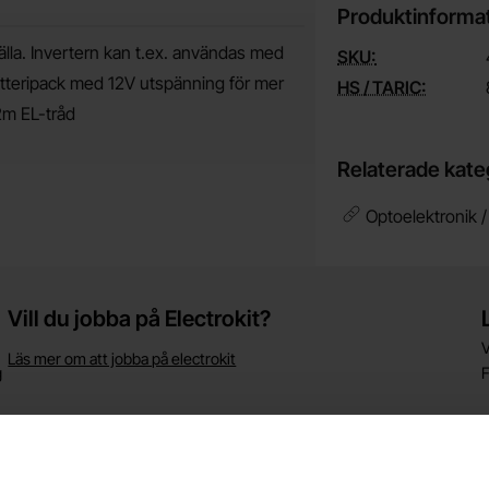
Produktinforma
älla. Invertern kan t.ex. användas med
SKU:
t batteripack med 12V utspänning för mer
HS / TARIC:
12m EL-tråd
Relaterade kate
Optoelektronik 
Vill du jobba på Electrokit?
V
Läs mer om att jobba på electrokit
g
F
Nyhetsbrev