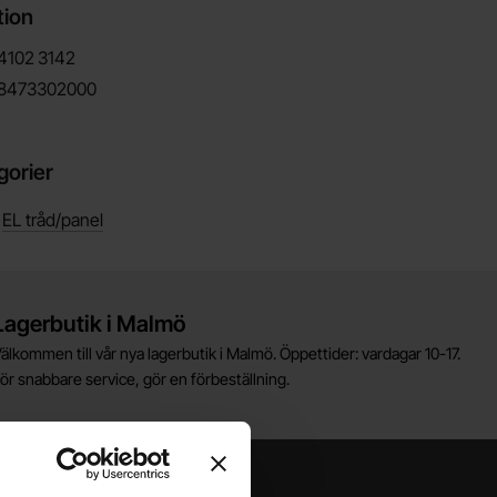
tion
4102
3142
8473302000
gorier
/
EL tråd/panel
Lagerbutik i Malmö
älkommen till vår nya lagerbutik i Malmö. Öppettider: vardagar 10-17.
ör snabbare service, gör en förbeställning.