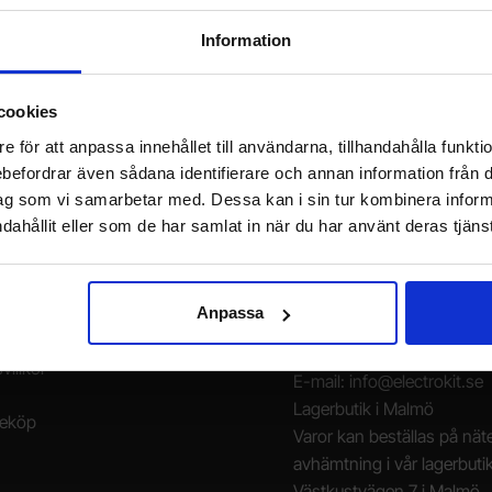
Jag önskar erbjudanden, rabatter och produktnyheter direkt till min inkorg!
Information
Du kommer att få ca 1 utskick / månad. Avbryt enkelt när du vill.
Din e-post
cookies
e för att anpassa innehållet till användarna, tillhandahålla funkt
rebefordrar även sådana identifierare och annan information från di
ag som vi samarbetar med. Dessa kan i sin tur kombinera info
dahållit eller som de har samlat in när du har använt deras tjänst
la hos oss
Kundtjänst
Anpassa
gor (FAQ)
Måndag-Fredag 10-16
040 - 29 87 60
villkor
E-mail: info@electrokit.se
Lagerbutik i Malmö
neköp
Varor kan beställas på näte
avhämtning i vår lagerbuti
Västkustvägen 7 i Malmö.