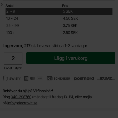
Mängdrabatt
Antal
Pris
till
2
-
9
5 SEK
till
10
-
24
4.50 SEK
till
25
-
99
3.75 SEK
till
100
+
2.50 SEK
Lagervara, 217 st.
Leveranstid ca 1-3 vardagar
antal
Lägg i varukorg
Enhet : styck
Behöver du hjälp? Vi finns här!
Ring
040-298760
(måndag till fredag 10-16), eller mejla
på
info@electrokit.se