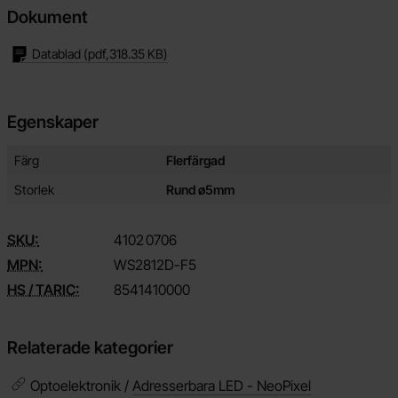
Dokument
Datablad
(pdf,
318.35 KB
)
Egenskaper
Egenskaper/attribut för denna produkt
Attribut
Värde
Färg
Flerfärgad
Storlek
Rund ø5mm
SKU:
4102
0706
MPN:
WS2812D-F5
HS / TARIC:
8541410000
Relaterade kategorier
Optoelektronik /
Adresserbara LED - NeoPixel