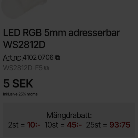
LED RGB 5mm adresserbar
WS2812D
Art nr:
4102
0706
WS2812D-F5
Handla denna produkt LED RGB 5mm adresserbar WS2812D
pris
5 SEK
Inklusive 25% moms
Mängdrabatt:
2st =
10:-
10st =
45:-
25st =
93:75