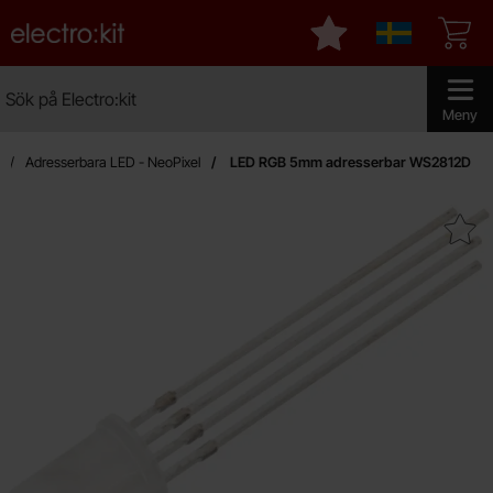
Startsidan för Electro:kit
Mina favoriter
Sverige
Sök
Sök på Electro:kit
Genomför 
Meny
Adresserbara LED - NeoPixel
LED RGB 5mm adresserbar WS2812D
Makera lED RGB 5mm adresserb