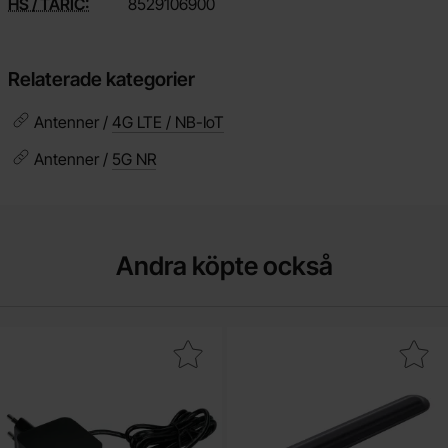
HS / TARIC:
8529106900
Relaterade kategorier
Antenner /
4G LTE / NB-IoT
Antenner /
5G NR
Andra köpte också
 nätadapter 27W USB-C PD Raspberry Pi 5 svart som favorit
Makera multibandsantenn 4G, LTE, 