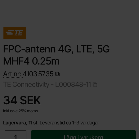
FPC-antenn 4G, LTE, 5G
MHF4 0.25m
Art nr:
4103
5735
TE Connectivity -
L000848-11
Handla denna produkt FPC-antenn 4G, LTE, 5G MHF4 0.25m
pris
34 SEK
Inklusive 25% moms
Lagervara, 11 st.
Leveranstid ca 1-3 vardagar
antal
Lägg i varukorg