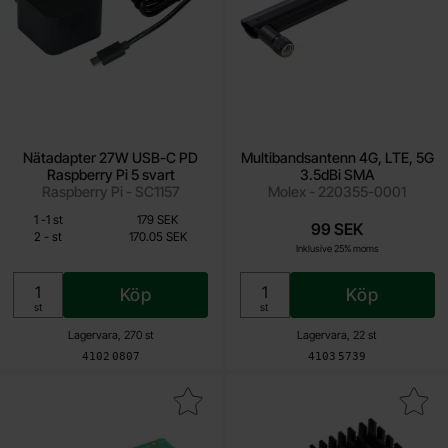
Nätadapter 27W USB-C PD
Multibandsantenn 4G, LTE, 5G
Raspberry Pi 5 svart
3.5dBi SMA
Raspberry Pi - SC1157
Molex - 220355-0001
Från
Mängdrabatt
Antal
Pris /st
till
1
-
1
st
179 SEK
170.05 SEK
99 SEK
till
2
-
st
170.05 SEK
Inklusive 25% moms
Inklusive 25% moms
Köp
Köp
Enhet:
Enhet:
st
st
Lagervara, 270 st
Lagervara, 22 st
Art. nr
Art. nr
4102
0807
4103
5739
era raspberry Pi Compute Module 5 IO Board som favorit
Makera raspberry Pi Compute Module 