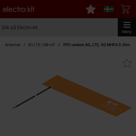
Startsidan för Electro:kit
Mina favoriter
Sverige
Sök
Sök på Electro:kit
Genomför 
Meny
Antenner
4G LTE / NB-IoT
FPC-antenn 4G, LTE, 5G MHF4 0.25m
Makera fPC-antenn 4G, LTE, 5G