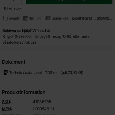
Enhet : styck
Behöver du hjälp? Vi finns här!
Ring
040-298760
(måndag till fredag 10-16), eller mejla
på
info@electrokit.se
Dokument
Technical data sheet - TDS (en)
(pdf,
73.03 KB
)
Produktinformation
SKU:
4103
5735
MPN:
L000848-11