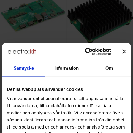
Raspberry Pi Compute Module 5
Raspberry Pi Compute Module 5
IO Board
Passiv kylare
Samtycke
Information
Om
Raspberry Pi - SC1967
Raspberry Pi - SC1752
259 SEK
65 SEK
Inklusive 25% moms
Inklusive 25% moms
Denna webbplats använder cookies
Vi använder enhetsidentifierare för att anpassa innehållet
Köp
Köp
till användarna, tillhandahålla funktioner för sociala
Enhet:
Enhet:
st
st
medier och analysera vår trafik. Vi vidarebefordrar även
Lagervara, 4 st
Lagervara, 30 st
sådana identifierare och annan information från din enhet
Art. nr
Art. nr
4102
3460
4102
3462
till de sociala medier och annons- och analysföretag som