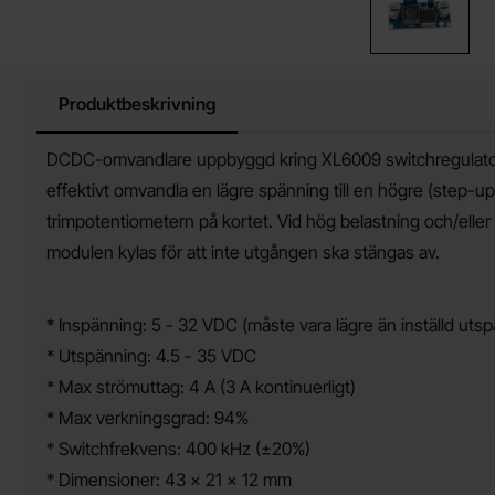
Produktbeskrivning
Produktbeskrivning
DCDC-omvandlare uppbyggd kring XL6009 switchregulator
effektivt omvandla en lägre spänning till en högre (step-u
trimpotentiometern på kortet. Vid hög belastning och/ell
modulen kylas för att inte utgången ska stängas av.
* Inspänning: 5 - 32 VDC (måste vara lägre än inställd uts
* Utspänning: 4.5 - 35 VDC
* Max strömuttag: 4 A (3 A kontinuerligt)
* Max verkningsgrad: 94%
* Switchfrekvens: 400 kHz (±20%)
* Dimensioner: 43 x 21 x 12 mm