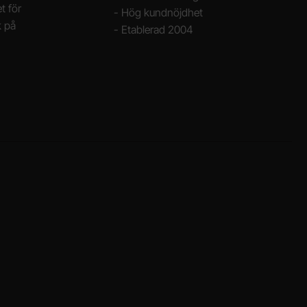
t för
- Hög kundnöjdhet
k på
- Etablerad 2004