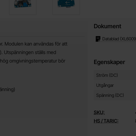
Dokument
Datablad (XL6009
. Modulen kan användas för att
p). Utspänningen ställs med
er hög omgivningstemperatur bör
Egenskaper
Egenskaper/attribut f
Attribut
Värde
Ström (DC)
Utgångar
pänning)
Spänning (DC)
SKU:
HS / TARIC: