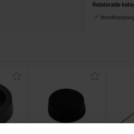
Relaterade kate
Strömförsörjnin
t
 M3 ø14x4.8mm svart gummi som favorit
Makera apparatfot självhäftande ø10x4.5mm svart gu
Mak