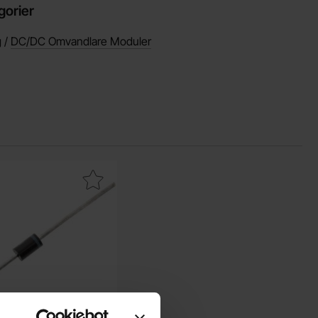
gorier
g /
DC/DC Omvandlare Moduler
mmi som favorit
era bY550 DO-201 1000V 5A som favorit