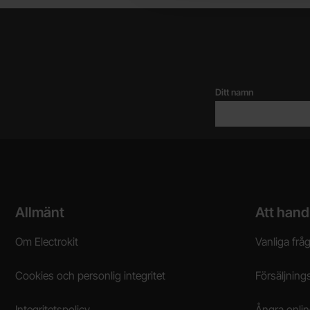
Ditt namn
Sidfot Blandad info och länkar
Allmänt
Att hand
Om Electrokit
Vanliga frå
Cookies och personlig integritet
Försäljnings
Integritetspolicy
Ångra onli