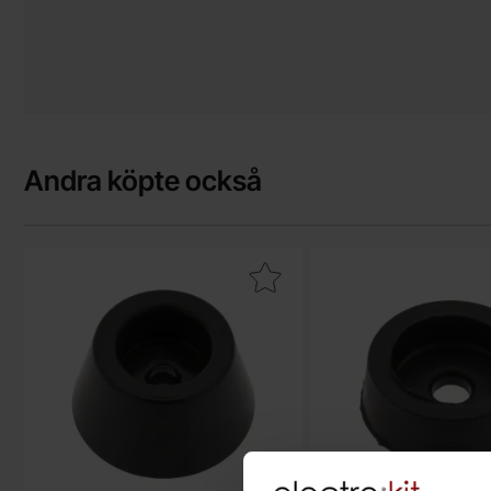
Andra köpte också
Makera apparatfot för M3 ø20x10.5mm svart PVC som favori
Makera apparatfot för