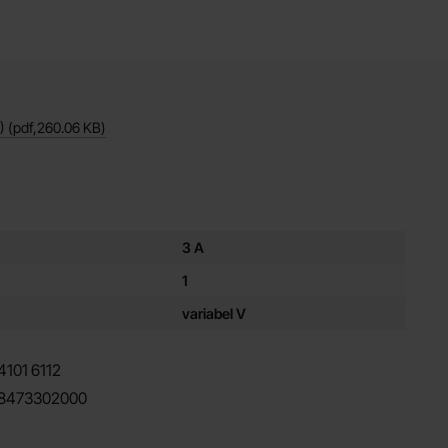
)
(pdf,
260.06 KB
)
ör denna produkt
3 A
1
variabel V
4101
6112
8473302000