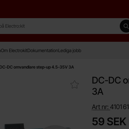
lectro:kit
G
n
Om Electrokit
Dokumentation
Lediga jobb
DC-DC omvandlare step-up 4.5-35V 3A
DC-DC om
Makera dC-DC omvandlare step-up 4.5-35V 3A som favo
3A
Art nr:
4101
6
Handla denna pro
pris
59 SEK