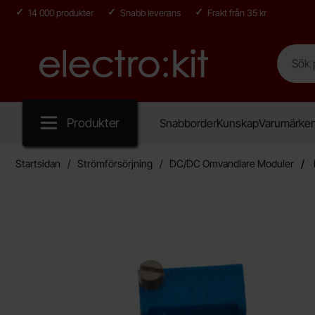
14 000 produkter
Snabb leverans
Frakt från 35 kr
Sök
Sök på E
Startsidan för Electro:kit
Produkter
Snabborder
Kunskap
Varumärke
Startsidan
Strömförsörjning
DC/DC Omvandlare Moduler