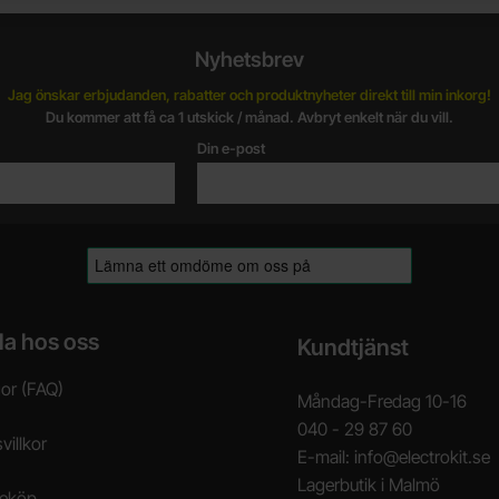
Nyhetsbrev
Jag önskar erbjudanden, rabatter och produktnyheter direkt till min inkorg!
Du kommer att få ca 1 utskick / månad. Avbryt enkelt när du vill.
Din e-post
la hos oss
Kundtjänst
gor (FAQ)
Måndag-Fredag 10-16
040 - 29 87 60
villkor
E-mail: info@electrokit.se
Lagerbutik i Malmö
neköp