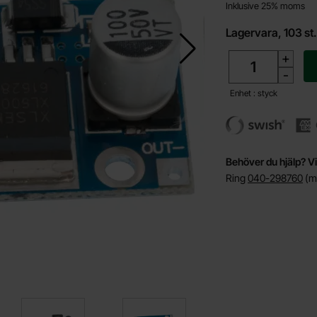
Inklusive 25% moms
Lagervara, 103 st
antal
+
-
Enhet : styck
Behöver du hjälp? Vi
Ring
040-298760
(må