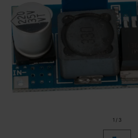
1
/
3