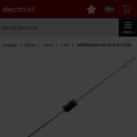
Startsidan för Electro:kit
Mina favoriter
Sverige
Sök
Sök på Electro:kit
Genomför 
Meny
Startsidan
Dioder
Zener
1.3W
BZX85C4V7 DO-41 4.7V 1.3W
Makera bZX85C4V7 DO-41 4.