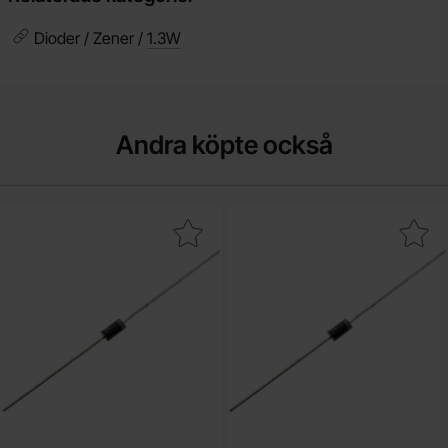
Dioder / Zener /
1.3W
Andra köpte också
Makera 1N4733A DO-41 5.1V 1W som favorit
Makera bZX85C2V7 DO-41 2.7