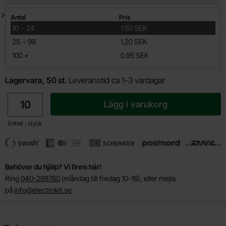
Mängdrabatt
Antal
Pris
till
10
-
24
1.50 SEK
till
25
-
99
1.20 SEK
till
100
+
0.95 SEK
Lagervara, 50 st.
Leveranstid ca 1-3 vardagar
antal
Lägg i varukorg
Enhet : styck
Behöver du hjälp? Vi finns här!
Ring
040-298760
(måndag till fredag 10-16), eller mejla
på
info@electrokit.se