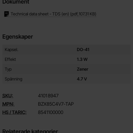
Dokument
Technical data sheet - TDS (en)
(pdf,
107.31 KB
)
Egenskaper
Egenskaper/attribut för denna produkt
Attribut
Värde
Kapsel.
DO-41
Effekt
1.3 W
Typ
Zener
Spänning
4.7 V
SKU:
4101
8947
MPN:
BZX85C4V7-TAP
HS / TARIC:
8541100000
Relaterade kategorier