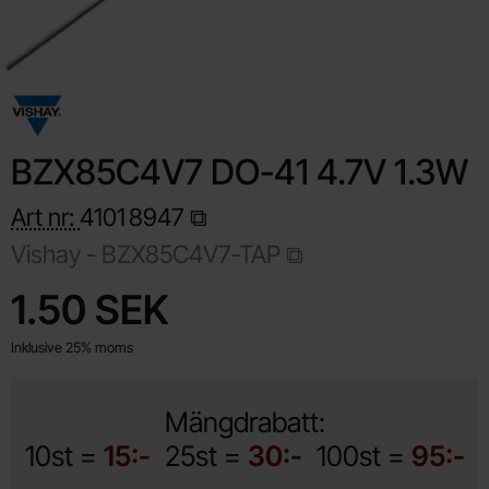
BZX85C4V7 DO-41 4.7V 1.3W
Art nr:
4101
8947
Vishay -
BZX85C4V7-TAP
Handla denna produkt BZX85C4V7 DO-41 4.7V 1.3W
pris
1.50 SEK
Inklusive 25% moms
Mängdrabatt:
10st =
15:-
25st =
30:-
100st =
95:-