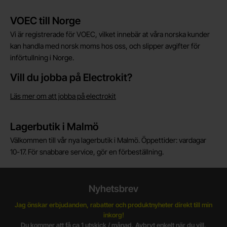
Kort allmän information
VOEC till Norge
Vi är registrerade för VOEC, vilket innebär at våra norska kunder
kan handla med norsk moms hos oss, och slipper avgifter för
införtullning i Norge.
Vill du jobba på Electrokit?
Läs mer om att jobba på electrokit
Lagerbutik i Malmö
Välkommen till vår nya lagerbutik i Malmö. Öppettider: vardagar
10-17. För snabbare service, gör en förbeställning.
Nyhetsbrev
Jag önskar erbjudanden, rabatter och produktnyheter direkt till min
inkorg!
Du kommer att få ca 1 utskick / månad. Avbryt enkelt när du vill.