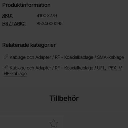
Produktinformation
SKU:
4100
3279
HS / TARIC:
8534000095
Relaterade kategorier
Kablage och Adapter / RF - Koaxialkablage /
SMA-kablage
Kablage och Adapter / RF - Koaxialkablage /
UFL, IPEX, M
HF-kablage
Tillbehör
Makera kontakt uFL hane SMD som favorit