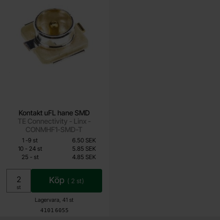
Kontakt uFL hane SMD
TE Connectivity - Linx -
CONMHF1-SMD-T
Mängdrabatt
Från
Antal
Pris /st
till
1
-
9
st
6.50 SEK
4.85 SEK
till
10
-
24
st
5.85 SEK
till
25
-
st
4.85 SEK
Inklusive 25% moms
Köp
(
2
st)
Enhet:
st
Lagervara, 41 st
Art. nr
4101
6055