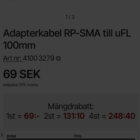
1
/
3
Adapterkabel RP-SMA till uFL
100mm
Art nr:
4100
3279
Handla denna produkt Adapterkabel RP-SMA till uFL 100mm
pris
69 SEK
Inklusive 25% moms
Mängdrabatt:
1st =
69:-
2st =
131:10
4st =
248:40
Mängdrabatt
Antal
Pris