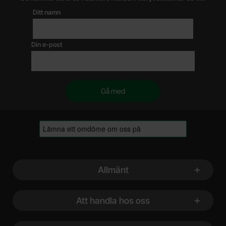
Ditt namn
Din e-post
Sidfot Blandad info och länkar
Allmänt
Att handla hos oss