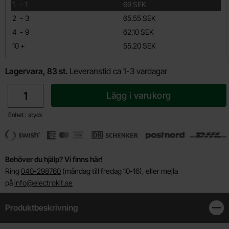
till
1
-
1
69 SEK
till
2
-
3
65.55 SEK
till
4
-
9
62.10 SEK
till
10
+
55.20 SEK
Lagervara, 83 st.
Leveranstid ca 1-3 vardagar
antal
Lägg i varukorg
Enhet : styck
Behöver du hjälp? Vi finns här!
Ring
040-298760
(måndag till fredag 10-16), eller mejla
på
info@electrokit.se
Produktbeskrivning
Stän