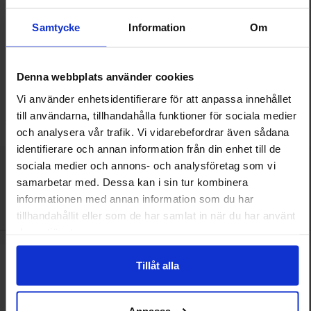
0805
Samtycke
Information
Om
Mängdrabatt
Mängdrabatt
Från
Från
Antal
Pris /st
till
Antal
Pris /st
till
1
-
24
st
1.25 SEK
1
-
99
st
1 SEK
0.55 SEK
0.05 SEK
till
till
25
-
99
st
0.85 SEK
100
-
999
st
0.20 SEK
till
till
100
-
st
0.55 SEK
1000
-
st
0.05 SEK
Inklusive 25% moms
Inklusive 25% moms
Denna webbplats använder cookies
Bevaka
Köp
(
10
st)
Vi använder enhetsidentifierare för att anpassa innehållet
, Flatstiftshylsa 4.8x0.5mm röd
Enhet:
st
till användarna, tillhandahålla funktioner för sociala medier
Slut i lager, beräknad leverans 2026-08-21
Lagervara, 3898 st
och analysera vår trafik. Vi vidarebefordrar även sådana
Art. nr
Art. nr
4101
3855
4081
9410
identifierare och annan information från din enhet till de
sociala medier och annons- och analysföretag som vi
samarbetar med. Dessa kan i sin tur kombinera
Den här produkten är tillbehör till
informationen med annan information som du har
tillhandahållit eller som de har samlat in när du har använt
deras tjänster.
wiFi-antenn Dual-band - 2.4/5GHz 2.2dBi RP-SMA som favorit
Makera wiFi antenn - 2.4GHz 
Tillåt alla
Anpassa