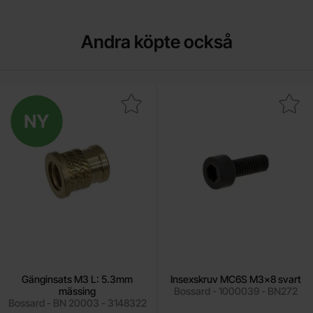
Andra köpte också
Makera gänginsats M3 L: 5.3mm mässing som favorit
Ny
Makera insexskruv MC6S M3x
Gänginsats M3 L: 5.3mm
Insexskruv MC6S M3x8 svart
mässing
Bossard - 1000039 - BN272
Bossard - BN 20003 - 3148322