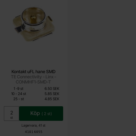
Kontakt uFL hane SMD
TE Connectivity - Linx -
CONMHF1-SMD-T
Mängdrabatt
Från
Antal
Pris /st
till
1
-
9
st
6.50 SEK
4.85 SEK
till
10
-
24
st
5.85 SEK
till
25
-
st
4.85 SEK
Inklusive 25% moms
Köp
(
2
st)
Enhet:
st
Lagervara, 41 st
Art. nr
4101
6055