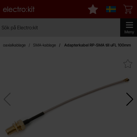
Startsidan för Electro:kit
Mina favoriter
Sverige
Sök
Sök på Electro:kit
Genomför
Meny
 Koaxialkablage
SMA-kablage
Adapterkabel RP-SMA till uFL 100mm
Makera adapterkabel RP-SMA til