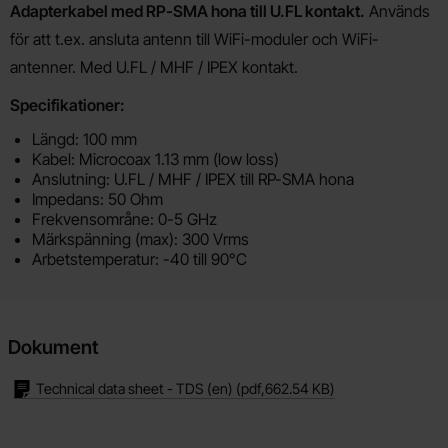
Produktbeskrivning
Adapterkabel med RP-SMA hona till U.FL kontakt.
Används
för att t.ex. ansluta antenn till WiFi-moduler och WiFi-
antenner. Med U.FL / MHF / IPEX kontakt.
Specifikationer:
Längd: 100 mm
Kabel: Microcoax 1.13 mm (low loss)
Anslutning: U.FL / MHF / IPEX till RP-SMA hona
Impedans: 50 Ohm
Frekvensområne: 0-5 GHz
Märkspänning (max): 300 Vrms
Arbetstemperatur: -40 till 90°C
Dokument
Technical data sheet - TDS (en)
(pdf,
662.54 KB
)