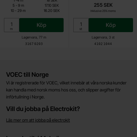
1
-
4
m
18 SEK
13.50 SEK
255 SEK
till
5
-
9
m
17.10 SEK
till
10
-
29
m
16.20 SEK
Inklusive 25% moms
Inklusive 25% moms
Köp
Köp
Enhet:
Enhet:
m
st
Lagervara, 77 m
Lagervara, 3 st
Art. nr
Art. nr
3167
0203
4102
1044
Kort allmän information
VOEC till Norge
Vi är registrerade för VOEC, vilket innebär at våra norska kunder
kan handla med norsk moms hos oss, och slipper avgifter för
införtullning i Norge.
Vill du jobba på Electrokit?
Läs mer om att jobba på electrokit