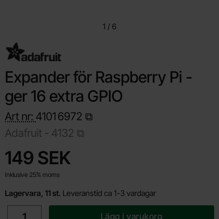
1
/
6
Expander för Raspberry Pi -
ger 16 extra GPIO
Art nr:
4101
6972
Adafruit -
4132
Handla denna produkt Expander för Raspberry Pi - ger 16 extra
pris
149 SEK
Inklusive 25% moms
Lagervara, 11 st.
Leveranstid ca 1-3 vardagar
antal
Lägg i varukorg