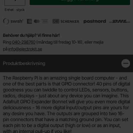
Enhet : styck
Behöver du hjälp? Vi finns här!
Ring
040-298760
(måndag till fredag 10-16), eller mejla
på
info@electrokit.se
Produktbeskrivning
Stän
Produktbeskrivning
The Raspberry Pi is an amazing single board computer - and
one of the best parts is that GPIO connector! 40 pins of digital
goodness you can twiddle to control LEDs, sensors, buttons,
radios, displays - just about any device you can imagine. This
Adafruit GPIO Expander Bonnet will give you even more digital
deliciousness - 16 more digital input/output pins are yours for
any desire you have. The outputs are grouped into two 16-
pin connectors that have a matching ground pin. You can set
each pin to be a digital output (high or low) or as an input,
with an internal pull-up if you like!