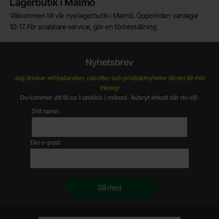
Lagerbutik i Malmö
Välkommen till vår nya lagerbutik i Malmö. Öppettider: vardagar
10-17. För snabbare service, gör en förbeställning.
Nyhetsbrev
Jag önskar erbjudanden, rabatter och produktnyheter direkt till min
inkorg!
Du kommer att få ca 1 utskick / månad. Avbryt enkelt när du vill.
Ditt namn
Din e-post