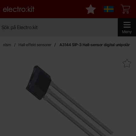
Startsidan för Electro:kit
Mina favoriter
Sverige
Sök
Sök på Electro:kit
Genomför 
Meny
netism
Hall-effekt sensorer
A3144 SIP-3 Hall-sensor digital unipolär
Makera a3144 SIP-3 Hall-sensor di