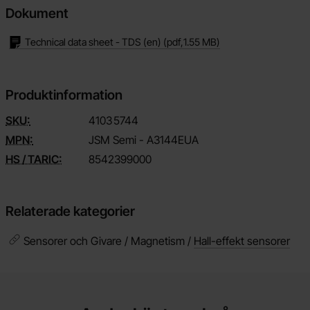
Dokument
Technical data sheet - TDS (en)
(pdf,
1.55 MB
)
Produktinformation
SKU:
4103
5744
MPN:
JSM Semi - A3144EUA
HS / TARIC:
8542399000
Relaterade kategorier
Sensorer och Givare / Magnetism /
Hall-effekt sensorer