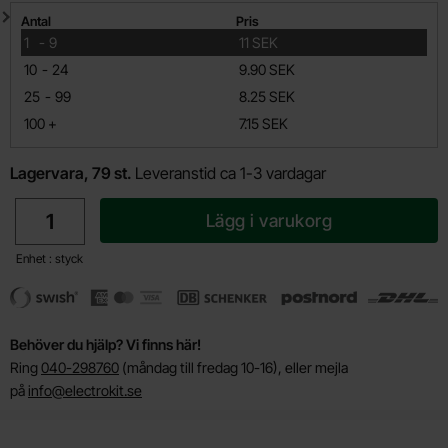
Mängdrabatt
Antal
Pris
till
1
-
9
11 SEK
till
10
-
24
9.90 SEK
till
25
-
99
8.25 SEK
till
100
+
7.15 SEK
Lagervara, 79 st.
Leveranstid ca 1-3 vardagar
antal
Lägg i varukorg
Enhet : styck
Behöver du hjälp? Vi finns här!
Ring
040-298760
(måndag till fredag 10-16), eller mejla
på
info@electrokit.se