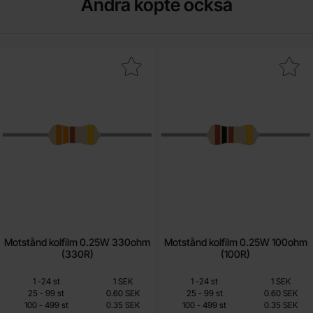
Andra köpte också
kera motstånd kolfilm 0.25W 330ohm (330R) som favorit
Makera motstånd kolfilm 0.25W 10
Motstånd kolfilm 0.25W 330ohm
Motstånd kolfilm 0.25W 100ohm
(330R)
(100R)
Mängdrabatt
Mängdrabatt
Från
Från
Antal
Pris /st
till
Antal
Pris /st
till
1
-
24
st
1 SEK
1
-
24
st
1 SEK
0.15 SEK
0.15 SEK
till
till
25
-
99
st
0.60 SEK
25
-
99
st
0.60 SEK
till
till
100
-
499
st
0.35 SEK
100
-
499
st
0.35 SEK
Inklusive 25% moms
Inklusive 25% moms