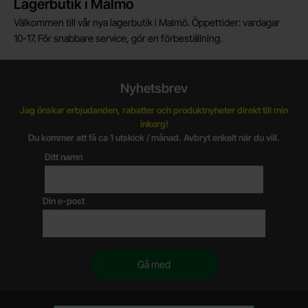
Lagerbutik i Malmö
Välkommen till vår nya lagerbutik i Malmö. Öppettider: vardagar
10-17. För snabbare service, gör en förbeställning.
Nyhetsbrev
Jag önskar erbjudanden, rabatter och produktnyheter direkt till min
inkorg!
Du kommer att få ca 1 utskick / månad. Avbryt enkelt när du vill.
Ditt namn
Din e-post