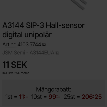
A3144 SIP-3 Hall-sensor
digital unipolär
Art nr:
4103
5744
JSM Semi - A3144EUA
Handla denna produkt A3144 SIP-3 Hall-sensor digital unipolär
pris
11 SEK
Inklusive 25% moms
Mängdrabatt:
1st =
11:-
10st =
99:-
25st =
206:25