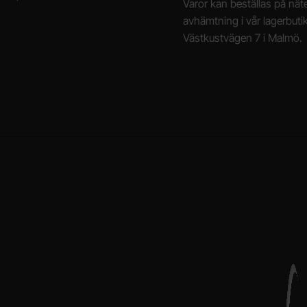
Varor kan beställas på näte
avhämtning i vår lagerbuti
Västkustvägen 7 i Malmö.