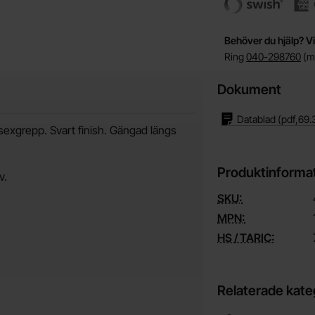
Behöver du hjälp? Vi
Ring
040-298760
(må
Dokument
Datablad
(pdf,
69.
nsexgrepp. Svart finish. Gängad längs
Produktinforma
v.
SKU:
MPN:
HS / TARIC:
Relaterade kate