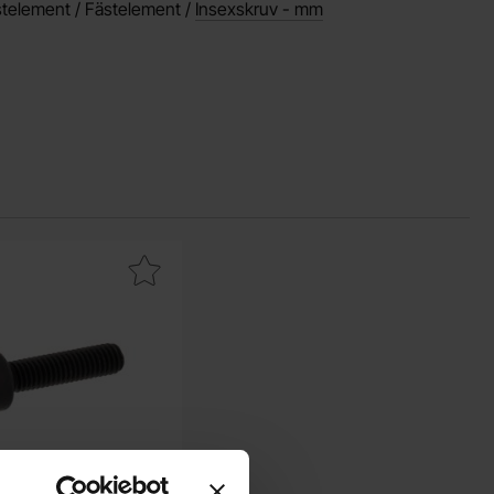
telement / Fästelement /
Insexskruv - mm
a insexskruv MC6S M3x12 svart som favorit