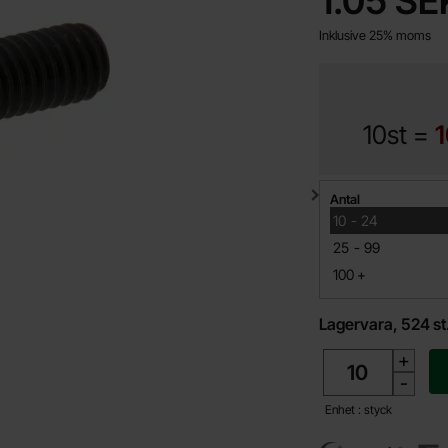
1.05 SE
Inklusive 25% moms
10st =
1
Mängdrabatt
Antal
till
10
-
24
till
25
-
99
till
100
+
Lagervara, 524 st
antal
+
-
Enhet : styck