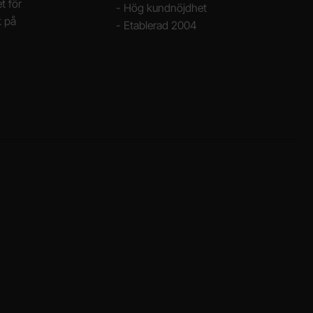
t för
- Hög kundnöjdhet
k på
- Etablerad 2004