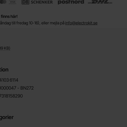
 finns här!
ndag till fredag 10-16), eller mejla på
info@electrokit.se
39 KB
)
tion
4103
6114
1000047 - BN272
7318158290
gorier