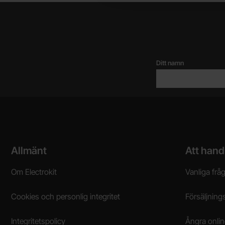
Ditt namn
Sidfot Blandad info och länkar
Allmänt
Att hand
Om Electrokit
Vanliga frå
Cookies och personlig integritet
Försäljnings
Integritetspolicy
Ångra onli