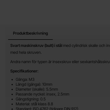
Produktbeskrivning
Produktbeskrivning
Svart maskinskruv (bult) i stål
med cylindrisk skalle och i
med hela skruven.
Andra namn för typen är insexskruv eller sexkantshålsskru
Specifikationer:
Gänga: M3
Längd (gänga): 10mm
Diameter (skalle): 5.5mm
Passande nyckel: insex, 2.5mm
Gängstigning: 0.5
Material: stål klass 8.8
Standard: ISO 4762 (tidigare DIN 912)