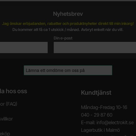
Nyhetsbrev
Jag önskar erbjudanden, rabatter och produktnyheter direkt till min inkorg!
Du kommer att få ca 1 utskick / månad. Avbryt enkelt när du vill.
Din e-post
la hos oss
Kundtjänst
gor (FAQ)
Måndag-Fredag 10-16
040 - 29 87 60
villkor
E-mail: info@electrokit.se
Lagerbutik i Malmö
neköp