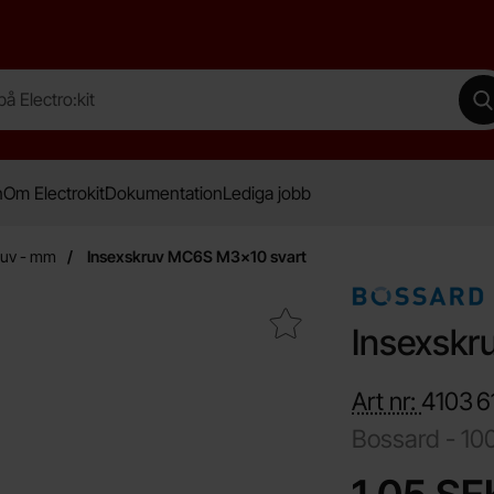
lectro:kit
G
n
Om Electrokit
Dokumentation
Lediga jobb
ruv - mm
Insexskruv MC6S M3x10 svart
Makera insexskruv MC6S M3x10 svart som favorit
Insexskr
Art nr:
4103
6
Bossard -
10
Handla denna pro
pris