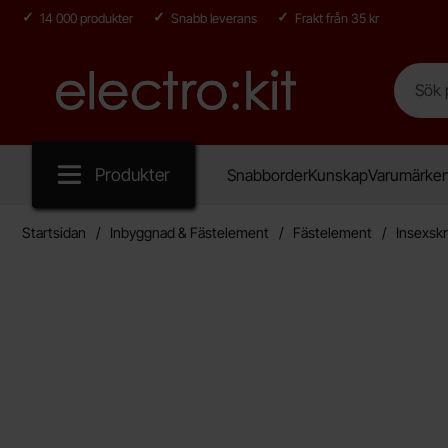
14 000 produkter
Snabb leverans
Frakt från 35 kr
Sök
Sök på E
Startsidan för Electro:kit
Produkter
Snabborder
Kunskap
Varumärke
Startsidan
Inbyggnad & Fästelement
Fästelement
Insexsk