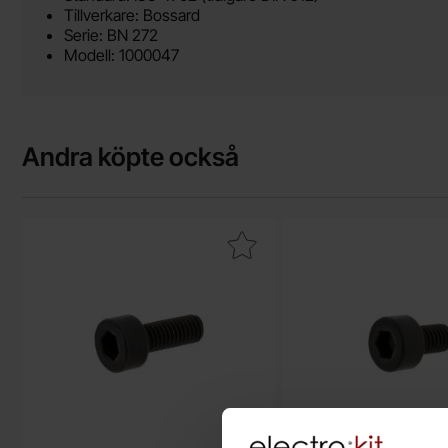
Tillverkare: Bossard
Serie: BN 272
Modell: 1000047
Andra köpte också
Makera insexskruv MC6S M3x8 svart som favorit
Makera insexskr