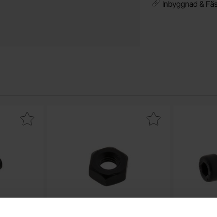
Inbyggnad & Fäs
uv MC6S M3x6 svart som favorit
Makera mutter M3 svart som favorit
Maker