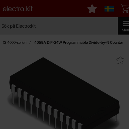
Startsidan för Electro:kit
Mina favoriter
Sverige
Sök
Sök på Electro:kit
Genomf
Men
OS 4000-serien
4059A DIP-24W Programmable Divide-by-N Counter
Makera 4059A DIP-24W Programmable Di