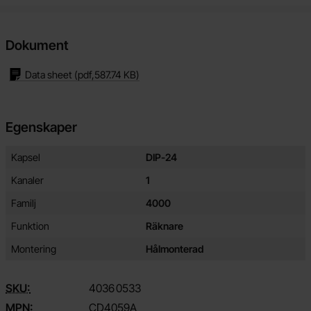
Dokument
Data sheet
(pdf,
587.74 KB
)
Egenskaper
Egenskaper/attribut för denna produkt
Attribut
Värde
Kapsel
DIP-24
Kanaler
1
Familj
4000
Funktion
Räknare
Montering
Hålmonterad
SKU:
4036
0533
MPN:
CD4059A