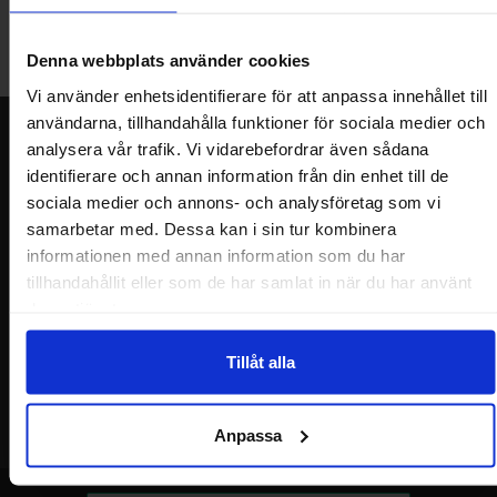
Lagerbutik i Malmö
Välkommen till vår nya lagerbutik i Malmö. Öppettider: vardagar
Denna webbplats använder cookies
10-17. För snabbare service, gör en förbeställning.
Vi använder enhetsidentifierare för att anpassa innehållet till
användarna, tillhandahålla funktioner för sociala medier och
Nyhetsbrev
analysera vår trafik. Vi vidarebefordrar även sådana
identifierare och annan information från din enhet till de
Jag önskar erbjudanden, rabatter och produktnyheter direkt till min
inkorg!
sociala medier och annons- och analysföretag som vi
Du kommer att få ca 1 utskick / månad. Avbryt enkelt när du vill.
samarbetar med. Dessa kan i sin tur kombinera
Ditt namn
informationen med annan information som du har
tillhandahållit eller som de har samlat in när du har använt
deras tjänster.
Din e-post
Tillåt alla
Anpassa