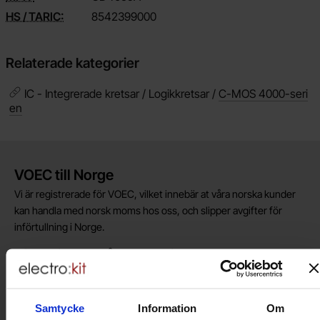
HS / TARIC:
8542399000
Relaterade kategorier
IC - Integrerade kretsar / Logikkretsar /
C-MOS 4000-seri
en
Kort allmän information
VOEC till Norge
Vi är registrerade för VOEC, vilket innebär at våra norska kunder
kan handla med norsk moms hos oss, och slipper avgifter för
införtullning i Norge.
Vill du jobba på Electrokit?
Läs mer om att jobba på electrokit
Samtycke
Information
Om