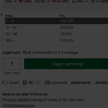
1st =
9:50
10st =
85:50
25st =
177:5
Mängdrabatt
Antal
Pris
till
1
-
9
9.50 SEK
till
10
-
24
8.55 SEK
till
25
-
99
7.10 SEK
till
100
+
5.70 SEK
Lagervara, 75 st.
Leveranstid ca 1-3 vardagar
antal
Lägg i varukorg
Enhet : styck
Behöver du hjälp? Vi finns här!
Ring
040-298760
(måndag till fredag 10-16), eller mejla
på
info@electrokit.se