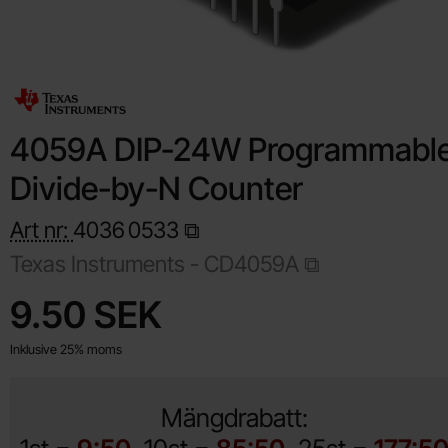
4059A DIP-24W Programmabl
Divide-by-N Counter
Art nr:
4036
0533
Texas Instruments -
CD4059A
Handla denna produkt 4059A DIP-24W Programmable Divide-
pris
9.50 SEK
Inklusive 25% moms
Mängdrabatt: