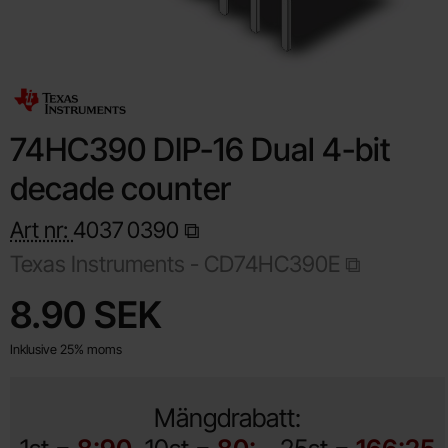
74HC390 DIP-16 Dual 4-bit
decade counter
Art nr:
4037
0390
Texas Instruments -
CD74HC390E
Handla denna produkt 74HC390 DIP-16 Dual 4-bit decade coun
pris
8.90 SEK
Inklusive 25% moms
Mängdrabatt: