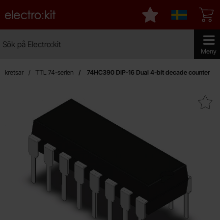
Startsidan för Electro:kit
Mina favoriter
Sverige
Sök
Sök på Electro:kit
Genomför
Meny
ikkretsar
TTL 74-serien
74HC390 DIP-16 Dual 4-bit decade counter
Makera 74HC390 DIP-16 Dual 4-bit 