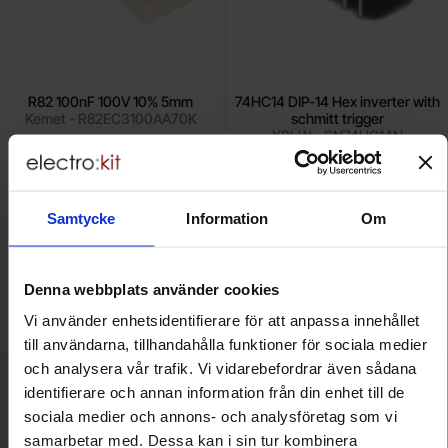
R82 100nF 100V 10% 5mm
74HC14 DIP-14 Hex inverter with
Kemet - R82EC3100AA70K
schmitt trigger
XBLW - SN74HC14N
Mängdrabatt
Mängdrabatt
Från
Från
Antal
Pris /st
till
Antal
Pris /st
till
1
-
9
st
2.80 SEK
1
-
9
st
3.80 SEK
2.10 SEK
2.45 SEK
till
till
10
-
24
st
2.50 SEK
10
-
24
st
3.40 SEK
till
till
25
-
st
2.10 SEK
25
-
49
st
2.85 SEK
Inklusive 25% moms
Inklusive 25% moms
Samtycke
Information
Om
Köp
Köp
(
4
st)
(
4
st)
Enhet:
Enhet:
st
st
Lagervara, 166 st
Lagervara, 59 st
Denna webbplats använder cookies
Art. nr
Art. nr
4101
5673
4103
6020
Vi använder enhetsidentifierare för att anpassa innehållet
till användarna, tillhandahålla funktioner för sociala medier
och analysera vår trafik. Vi vidarebefordrar även sådana
Kort allmän information
identifierare och annan information från din enhet till de
VOEC till Norge
sociala medier och annons- och analysföretag som vi
Vi är registrerade för VOEC, vilket innebär at våra norska kunder
samarbetar med. Dessa kan i sin tur kombinera