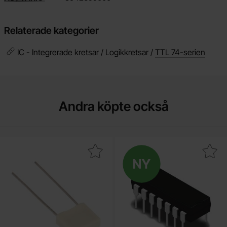
Relaterade kategorier
IC - Integrerade kretsar / Logikkretsar /
TTL 74-serien
Andra köpte också
Makera r82 100nF 100V 10% 5mm som favorit
Makera 74HC14 DIP-14 Hex inverter wit
Ny