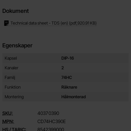
Dokument
Technical data sheet - TDS (en)
(pdf,
920.91 KB
)
Egenskaper
Egenskaper/attribut för denna produkt
Attribut
Värde
Kapsel
DIP-16
Kanaler
2
Familj
74HC
Funktion
Räknare
Montering
Hålmonterad
SKU:
4037
0390
MPN:
CD74HC390E
HS / TARIC:
8542399000