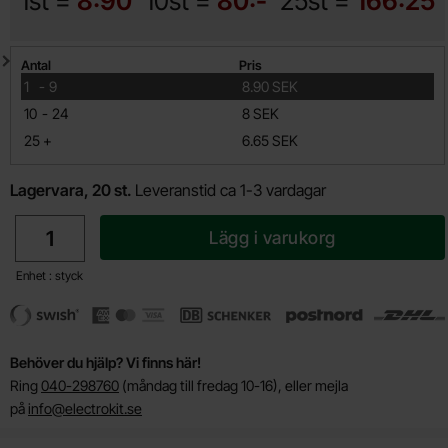
1st =
8:90
10st =
80:-
25st =
166:25
Mängdrabatt
Antal
Pris
till
1
-
9
8.90 SEK
till
10
-
24
8 SEK
till
25
+
6.65 SEK
Lagervara, 20 st.
Leveranstid ca 1-3 vardagar
antal
Lägg i varukorg
Enhet : styck
Behöver du hjälp? Vi finns här!
Ring
040-298760
(måndag till fredag 10-16), eller mejla
på
info@electrokit.se