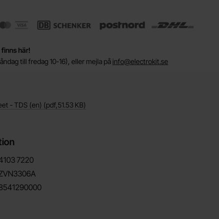
 finns här!
ndag till fredag 10-16), eller mejla på
info@electrokit.se
eet - TDS (en)
(pdf,
51.53 KB
)
tion
4103
7220
ZVN3306A
8541290000