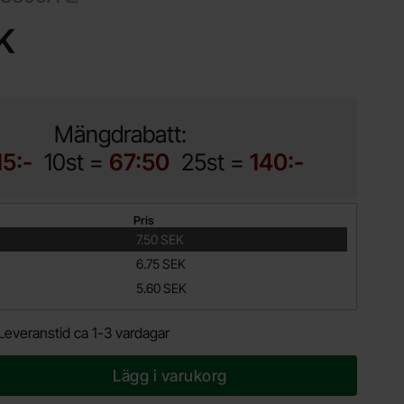
ukt ZVN3306A TO-92 N-ch 60V 3A logic level
K
Mängdrabatt:
15:-
10st =
67:50
25st =
140:-
Pris
7.50 SEK
6.75 SEK
5.60 SEK
Leveranstid ca 1-3 vardagar
Lägg i varukorg