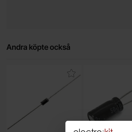
Andra köpte också
Makera 1N4004 DO-41 400V 1A som favorit
Makera elektrolytkondensa