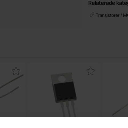
Relaterade kate
Transistorer /
M
tor 1uF 50V 105C ø4x7mm 1000h som favorit
Makera iRLZ34N TO-220 N-ch 55V 27A logic level
M