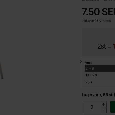
Handla denna prod
pris
7.50 SE
Inklusive 25% moms
2st =
Mängdrabatt
Antal
till
2
-
9
till
10
-
24
till
25
+
Lagervara, 66 st.
antal
+
-