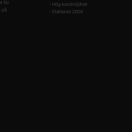
t för
- Hög kundnöjdhet
k på
- Etablerad 2004