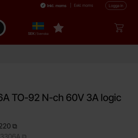
Exkl. moms
Inkl. moms
Logga in
Sverige
enomför sökning
Mina favoriter
,
SEK
/ Svenska
orit
A TO-92 N-ch 60V 3A logic
220
3306A