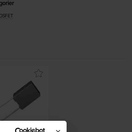
gorier
OSFET
 som favorit
akera pC13 4.7nF 100V poly som favorit