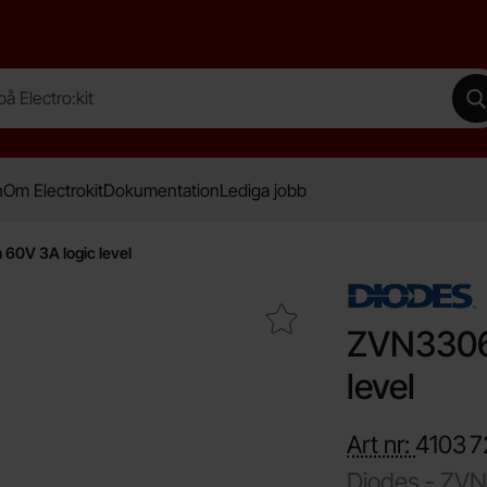
lectro:kit
G
n
Om Electrokit
Dokumentation
Lediga jobb
0V 3A logic level
Makera zVN3306A TO-92 N-ch 60V 3A logic level som fav
ZVN3306
level
Art nr:
4103
7
Diodes -
ZVN