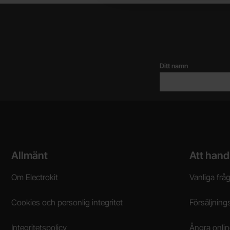
Ditt namn
Sidfot Blandad info och länkar
Allmänt
Att hand
Om Electrokit
Vanliga frå
Cookies och personlig integritet
Försäljnings
Integritetspolicy
Ångra onli