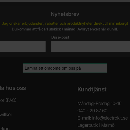
Nyhetsbrev
Jag önskar erbjudanden, rabatter och produktnyheter direkt till min inkorg!
Du kommer att få ca 1 utskick / månad. Avbryt enkelt när du vill.
Din e-post
la hos oss
Kundtjänst
gor (FAQ)
Måndag-Fredag 10-16
040 - 29 87 60
villkor
E-mail: info@electrokit.se
Lagerbutik i Malmö
neköp