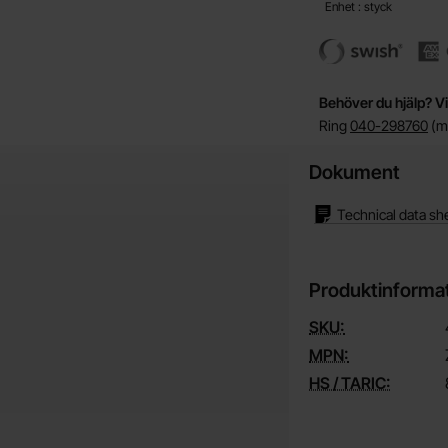
Enhet : styck
Behöver du hjälp? Vi
Ring
040-298760
(må
Dokument
Technical data sh
Produktinforma
SKU:
MPN:
HS / TARIC: